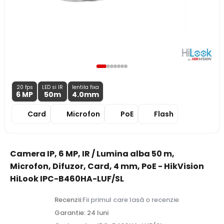
20 fps
LED si IR
lentila fixa
6 MP
50m
4.0
mm
Card
Microfon
PoE
Flash
Camera IP, 6 MP, IR / Lumina alba 50 m,
Microfon, Difuzor, Card, 4 mm, PoE - HikVision
HiLook IPC-B460HA-LUF/SL
Recenzii:
Fii primul care lasă o recenzie
Garantie: 24 luni