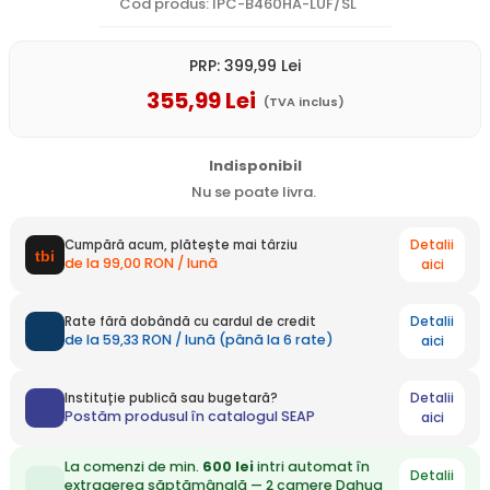
Cod produs: IPC-B460HA-LUF/SL
PRP:
399
,99
Lei
355
,99
Lei
(TVA inclus)
Indisponibil
Nu se poate livra.
Detalii
Cumpără acum, plătește mai târziu
de la 99,00 RON / lună
aici
Detalii
Rate fără dobândă cu cardul de credit
de la 59,33 RON / lună (până la 6 rate)
aici
Detalii
Instituție publică sau bugetară?
Postăm produsul în catalogul SEAP
aici
La comenzi de min.
600 lei
intri automat în
Detalii
extragerea săptămânală — 2 camere Dahua