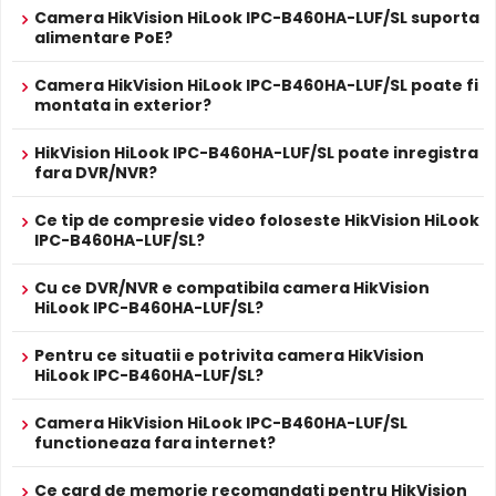
PoE
Camera HikVision HiLook IPC-B460HA-LUF/SL suporta
ALIMENTARE
alimentare PoE?
12V DC / 10.5 W
Alimentare
Sursa de alimentare NU este inclusa
Camera HikVision HiLook IPC-B460HA-LUF/SL poate fi
Da
montata in exterior?
Alimentare
Se poate alimenta printr-un singur cablu UTP/FTP din
POE
NVR sau Switch POE
HikVision HiLook IPC-B460HA-LUF/SL poate inregistra
Difuzor Incorporat
PROSPECT PRODUCATOR
fara DVR/NVR?
Cu difuzor incorporat, HikVision HiLook IPC-B460HA-LUF/SL
Prospect
HikVision HiLook IPC-B460HA-LUF/SL
permite comunicare bidirectionala: puteti avertiza intrusii,
tehnic
Ce tip de compresie video foloseste HikVision HiLook
comunica cu vizitatorii sau emite mesaje presetate direct
IPC-B460HA-LUF/SL?
prin camera.
* Specificatiile tehnice ale produsului HikVision HiLook IPC-B460HA-
LUF/SL au caracter informativ.
Cu ce DVR/NVR e compatibila camera HikVision
HiLook IPC-B460HA-LUF/SL?
Alimentare PoE
HikVision HiLook IPC-B460HA-LUF/SL suporta alimentare
Pentru ce situatii e potrivita camera HikVision
Power over Ethernet (PoE)
, primind atat date cat si
HiLook IPC-B460HA-LUF/SL?
alimentare prin acelasi cablu de retea. Simplifica
instalarea semnificativ, eliminand necesitatea unui cablu
Camera HikVision HiLook IPC-B460HA-LUF/SL
de alimentare separat.
functioneaza fara internet?
Ce card de memorie recomandati pentru HikVision