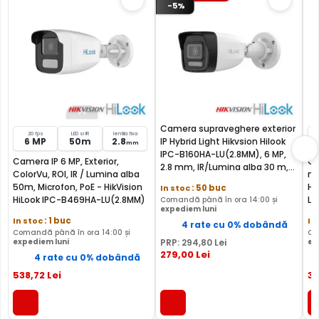
-5%
Camera supraveghere exterior
20 fps
LED si IR
lentila fixa
6 MP
50m
2.8
IP Hybrid Light Hikvsion Hilook
mm
IPC-B160HA-LU(2.8MM), 6 MP,
Camera IP 6 MP, Exterior,
Ca
2.8 mm, IR/Lumina alba 30 m,
ColorVu, ROI, IR / Lumina alba
mi
microfon, PoE
50m, Microfon, PoE - HikVision
Hi
In stoc
: 50 buc
HiLook IPC-B469HA-LU(2.8MM)
LU
Comandă până în ora 14:00 și
expediem luni
In stoc
: 1 buc
In
4 rate cu 0% dobândă
Comandă până în ora 14:00 și
Co
expediem luni
PRP:
294
,80
Lei
ex
279
,00
Lei
4 rate cu 0% dobândă
538
,72
Lei
3
FILTRU IR MECANIC (ICR / IR Cut Fillter)