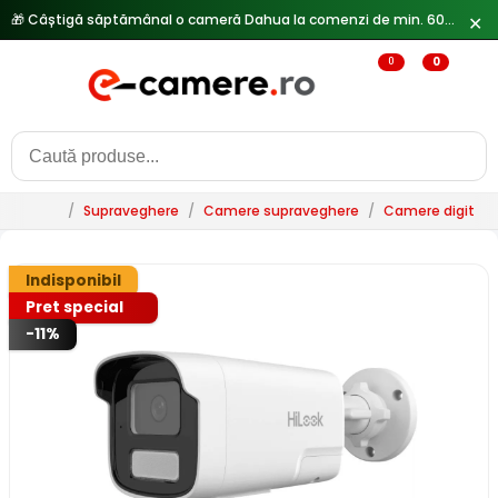
🎁 Câștigă săptămânal o cameră Dahua la comenzi de min. 600 lei —
✕
0
0
/
Supraveghere
/
Camere supraveghere
/
Camere digitale 
Indisponibil
Pret special
-11%