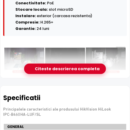
Conectivitate:
PoE
Stocare locala:
slot microSD
Instalare:
exterior (carcasa rezistenta)
Compresie:
H.265+
Garantie:
24 luni
Citeste descrierea completa
Infrarosu 50m
HikVision HiLook IPC-B460HA-LUF/SL dispune de iluminare
Specificatii
infrarosu cu raza de actiune de pana la
50 metri
, oferind
vizibilitate clara pe intuneric total. LED-urile IR sunt
invizibile ochiului uman si nu deranjeaza.
Principalele caracteristici ale produsului HikVision HiLook
IPC-B460HA-LUF/SL
Specificatii
GENERAL