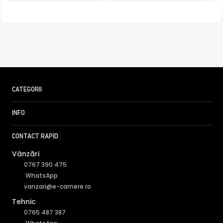
Camera HIKVISION HILOOK IPC-B460HA-LUF/SL are un filtru
IR Mecanic autoretractabil ce filtreaza lumina in infrarosu
pe timpul zilei, pentru a evita anumitele defecte de
afisare a culorilor, iar pe timpul noptii acesta este retras
pentru a permite luminii in infrarosu sa treaca,
imbunatatind vizibilitatea camerei in modul alb/negru.
CATEGORII
INFO
CONTACT RAPID
Vânzări
0767 390 475
WhatsApp
vanzari@e-camere.ro
Tehnic
0765 487 387