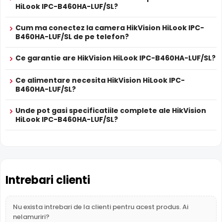
Inregistrare pe Card
HiLook IPC-B460HA-LUF/SL?
HikVision HiLook IPC-B460HA-LUF/SL dispune de
slot card
microSD
incorporat, permitand inregistrarea locala
Cum ma conectez la camera HikVision HiLook IPC-
direct pe camera. Utila ca backup sau pentru instalari
B460HA-LUF/SL de pe telefon?
fara DVR/NVR.
Ce garantie are HikVision HiLook IPC-B460HA-LUF/SL?
Lentila Fixa
Ce alimentare necesita HikVision HiLook IPC-
Camera HikVision HiLook IPC-B460HA-LUF/SL are o
lentila
B460HA-LUF/SL?
fixa
ce ofera un unghi fix de vizualizare, ce nu poate fi
reglat in momentul instalarii, fiind pretabila in
Unde pot gasi specificatiile complete ale HikVision
supravegherea generala a zonelor. Distanta focala este
HiLook IPC-B460HA-LUF/SL?
de 4.0 mm.
Compresie H.265+
Cu compresia
H.265+
, HikVision HiLook IPC-B460HA-LUF/SL
reduce spatiul de stocare cu pana la 70% fata de H.264,
Intrebari clienti
pastrandu-si aceeasi calitate a imaginii. Economie
majora pe hard disk si banda de retea.
Nu exista intrebari de la clienti pentru acest produs. Ai
nelamuriri?