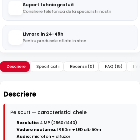
Suport tehnic gratuit
Consiliere telefonica de la specialistii nostri
Livrare in 24-48h
Pentru produsele aflate in stoc
Descriere
Specificatii
Recenzii (0)
FAQ (15)
Int
Descriere
Pe scurt — caracteristici cheie
Rezolutie:
4 MP (2560x1440)
Vedere nocturna:
IR 50m + LED alb 50m
Audio:
microfon + difuzor