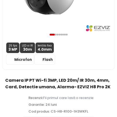
25 fps
LED si IR
lentila fixa
3 MP
30m
4.0
mm
Microfon
Flash
Camera IP PT Wi-fi 3MP, LED 20m/ IR 30m, 4mm,
Card, Detectie umana, Alarma- EZVIZ H8 Pro 2K
Recenzii:
Fii primul care lasă o recenzie
Garantie: 24 luni
Cod produs: CS-H8-R100-1H3WKFL