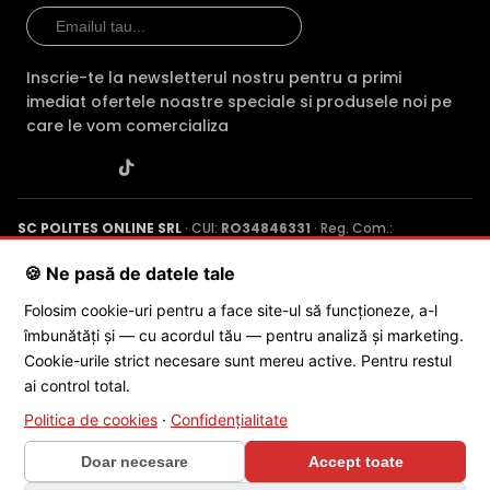
WiFi,
WiFi
Conectivitate
Ethernet
Ethernet
Eth
Tehnologie
IP
IP
IP
Inscrie-te la newsletterul nostru pentru a primi
imediat ofertele noastre speciale si produsele noi pe
Garantie
24 luni
24 luni
24 l
care le vom comercializa
Slot card SD
—
Da
Da
Comparatie detaliata:
EZVIZ CS-H8-R100-1H3WKFL vs
EZVIZ H8C SE →
·
EZVIZ CS-H8-R100-1H3WKFL vs EZVIZ CS-
SC POLITES ONLINE SRL
· CUI:
RO34846331
· Reg. Com.:
H8C PRO(3K) →
·
EZVIZ CS-H8-R100-1H3WKFL vs EZVIZ
J2015001227161
· Capital social: 200 RON · Sediu: Str. Petrache
Poenaru, Nr. 1, Craiova, Jud. Dolj ·
Contactează-ne
·
Service produs
CS-H8c(3MP,PoE) →
🍪 Ne pasă de datele tale
Folosim cookie-uri pentru a face site-ul să funcționeze, a-l
îmbunătăți și — cu acordul tău — pentru analiză și marketing.
© 2026 SC POLITES ONLINE SRL
Cookie-urile strict necesare sunt mereu active. Pentru restul
ai control total.
Politica de cookies
·
Confidențialitate
Doar necesare
Accept toate