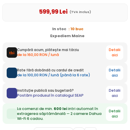
599
,99
Lei
(TVA inclus)
In stoc
: 10 buc
Expediem Maine
Detalii
Cumpără acum, plătește mai târziu
de la 160,00 RON / lună
aici
Detalii
Rate fără dobândă cu cardul de credit
de la 100,00 RON / lună (până la 6 rate)
aici
Detalii
Instituție publică sau bugetară?
Postăm produsul în catalogul SEAP
aici
La comenzi de min.
600 lei
intri automat în
Detalii
extragerea săptămânală — 2 camere Dahua
aici
Wi-Fi 6 cadou.