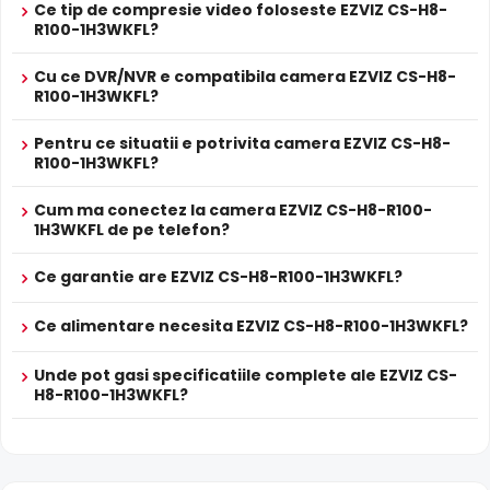
Ce tip de compresie video foloseste EZVIZ CS-H8-
Prospect
Infrarosu Inteligent (Smart IR)
EZVIZ CS-H8-R100-1H3WKFL
R100-1H3WKFL?
tehnic
EZVIZ CS-H8-R100-1H3WKFL este dotata cu functia
Infrarosu Inteligent
(Smart IR), ce regleaza automat
Cu ce DVR/NVR e compatibila camera EZVIZ CS-H8-
* Specificatiile tehnice ale produsului EZVIZ CS-H8-R100-1H3WKFL au
intensitatea iluminatorului in infrarosu in functie de
R100-1H3WKFL?
caracter informativ.
distanta obiectului, eliminand riscul de suprasaturare a
Pentru ce situatii e potrivita camera EZVIZ CS-H8-
imaginii la distante mici.
R100-1H3WKFL?
Microfon Incorporat
Cum ma conectez la camera EZVIZ CS-H8-R100-
EZVIZ CS-H8-R100-1H3WKFL dispune de
microfon
1H3WKFL de pe telefon?
incorporat
care permite inregistrarea audio in timp real.
Sunetul se sincronizeaza cu imaginea video, utila pentru
Ce garantie are EZVIZ CS-H8-R100-1H3WKFL?
verificarea evenimentelor si conversatiilor din zona
monitorizata.
Ce alimentare necesita EZVIZ CS-H8-R100-1H3WKFL?
Unde pot gasi specificatiile complete ale EZVIZ CS-
Lentila Fixa
H8-R100-1H3WKFL?
Camera EZVIZ CS-H8-R100-1H3WKFL are o
lentila fixa
ce
ofera un unghi fix de vizualizare, ce nu poate fi reglat in
momentul instalarii, fiind pretabila in supravegherea
generala a zonelor. Distanta focala este de 4.0 mm.