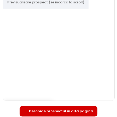
Previzualizare prospect (se incarca la scroll)
MICROFON INCLUS
Puteti supraveghea atat video, dar si audio zona
acoperita de aceasta camera, fiind dotata cu un
microfon incorporat, ajutand la identificarea unor
zgomote suspecte, fara a fi nevoie sa va deplasati in
locatia respectiva, eliminand astfel un pericol destul de
mare.
Deschide in fullscreen
Deschide prospectul in alta pagina