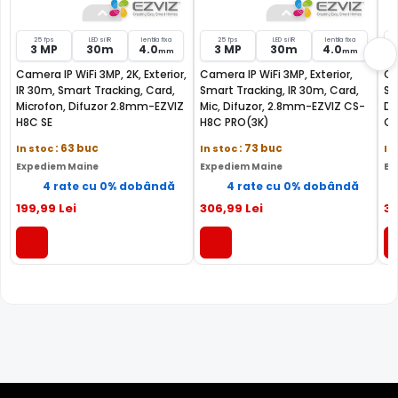
riscul ca imaginea sa fie suprasaturata (foarte alba).
Astfel, pentru a elimina acesta situatie, camera de
25 fps
LED si IR
lentila fixa
25 fps
LED si IR
lentila fixa
supraveghere video EZVIZ CS-H8-R100-1H3WKFL, este
3 MP
30m
4.0
3 MP
30m
4.0
mm
mm
dotata cu functia Infrarosu Inteligent (Smart IR).
Camera IP WiFi 3MP, 2K, Exterior,
Camera IP WiFi 3MP, Exterior,
Ca
IR 30m, Smart Tracking, Card,
Smart Tracking, IR 30m, Card,
Sm
Microfon, Difuzor 2.8mm-EZVIZ
Mic, Difuzor, 2.8mm-EZVIZ CS-
Di
H8C SE
H8C PRO(3K)
CS
In stoc
: 63 buc
In stoc
: 73 buc
In
Expediem Maine
Expediem Maine
Ex
4 rate cu 0% dobândă
4 rate cu 0% dobândă
199
,99
Lei
306
,99
Lei
3
Alte functii
Camera EZviz WIFI PAN & TILT CS-H8-R100-1J5WKFL;
Senzor:1/2.7
* Imaginile, stocul si specificatiile tehnice pentru produsul EZVIZ CS-H8-
R100-1H3WKFL au caracter informativ si pot contine erori sau accesorii