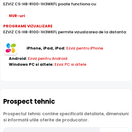
INFRAROSU pana la 30 metri
EZVIZ CS-H8-R100-1H3WKFL poate functiona cu:
Poate oferi imagini pe timpul noptii sau in conditii de
iluminare scazuta, de la o distanta de pana la 30 metri,
NVR-uri
CS-H8-R100-1H3WKFL fiind dotata cu un iluminator in
PROGRAME VIZUALIZARE
infrarosu cu LED-uri IR.
EZVIZ CS-H8-R100-1H3WKFL permite vizualizarea de la distanta:
iPhone, iPad, iPod:
Ezviz pentru iPhone
Android:
Ezviz pentru Android
Windows PC si altele:
Ezviz PC si altele
LENTILA FIXA
Camera EZVIZ CS-H8-R100-1H3WKFL
are o lentila ce
ofera un unghi fix de vizualizare, ce nu poate fi reglat in
Prospect tehnic
momentul instalarii acesteia, fiind pretabila in
supravegherea generala a zonelor. Distanta focala este
Prospectul tehnic contine specificatii detaliate, dimensiuni
de 4.0 mm, oferind un unghi orizontal de 89.0°.
si informatii utile oferite de producator.