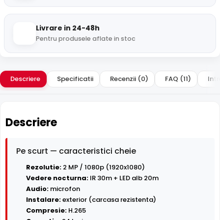
Livrare in 24-48h
Pentru produsele aflate in stoc
Descriere
Specificatii
Recenzii (0)
FAQ (11)
Intr
Descriere
Pe scurt — caracteristici cheie
Rezolutie:
2 MP / 1080p (1920x1080)
Vedere nocturna:
IR 30m + LED alb 20m
Audio:
microfon
Instalare:
exterior (carcasa rezistenta)
Compresie:
H.265