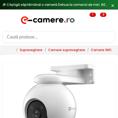
✕
🔥
Reduceri de pana la 25% doar in luna iulie → Vezi ofertele
0
0
/
Supraveghere
/
Camere supraveghere
/
Camere WiFi & 