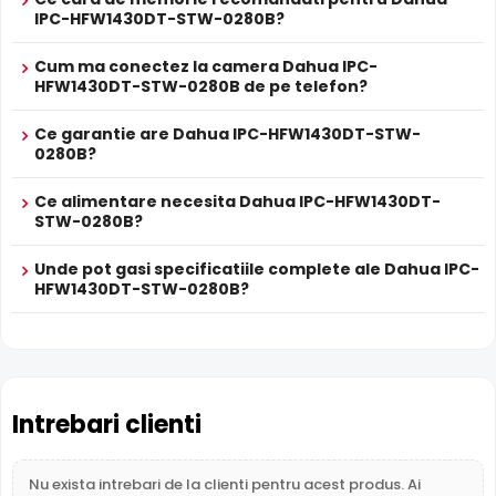
IPC-HFW1430DT-STW-0280B?
Cum ma conectez la camera Dahua IPC-
HFW1430DT-STW-0280B de pe telefon?
Ce garantie are Dahua IPC-HFW1430DT-STW-
0280B?
Ce alimentare necesita Dahua IPC-HFW1430DT-
STW-0280B?
BLC (Compensare Lumina)
Functia
BLC
(Backlight Compensation) cu care este
Unde pot gasi specificatiile complete ale Dahua IPC-
dotata camera Dahua IPC-HFW1430DT-STW-0280B,
HFW1430DT-STW-0280B?
permite ca obiectele aflate pe un fundal foarte luminos
(de exemplu, in dreptul unei ferestre sau a unei usi de
acces) sa fie vizibile.
Microfon Incorporat
Intrebari clienti
Dahua IPC-HFW1430DT-STW-0280B dispune de
microfon
incorporat
care permite inregistrarea audio in timp real.
Nu exista intrebari de la clienti pentru acest produs. Ai
Sunetul se sincronizeaza cu imaginea video, utila pentru