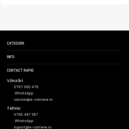
pe timpul zilei, pentru a evita anumitele defecte de
afisare a culorilor, iar pe timpul noptii acesta este retras
pentru a permite luminii in infrarosu sa treaca,
imbunatatind vizibilitatea camerei in modul alb/negru.
CATEGORII
INFO
CONTACT RAPID
Vânzări
0767 390 475
WhatsApp
vanzari@e-camere.ro
Tehnic
0765 487 387
WhatsApp
suport@e-camere.ro