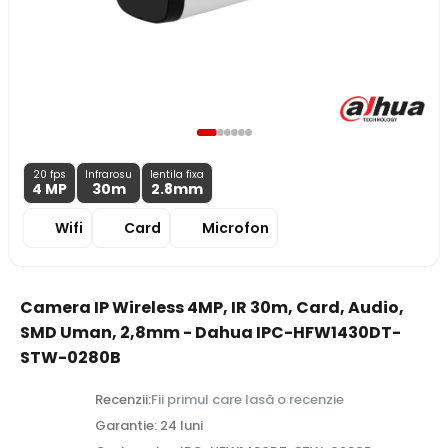
20 fps
Infrarosu
lentila fixa
4 MP
30m
2.8
mm
Wifi
Card
Microfon
Camera IP Wireless 4MP, IR 30m, Card, Audio,
SMD Uman, 2,8mm - Dahua IPC-HFW1430DT-
STW-0280B
Recenzii:
Fii primul care lasă o recenzie
Garantie: 24 luni