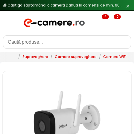
✕
🔥
Reduceri de pana la 25% doar in luna iulie → Vezi ofertele
0
0
/
Supraveghere
/
Camere supraveghere
/
Camere WiFi & 