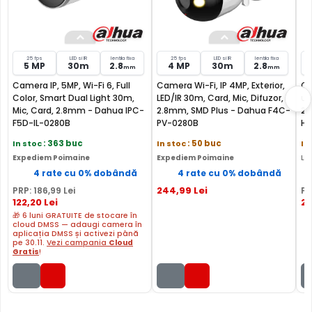
25 fps
LED si IR
lentila fixa
25 fps
LED si IR
lentila fixa
5 MP
30m
2.8
4 MP
30m
2.8
mm
mm
Camera IP, 5MP, Wi-Fi 6, Full
Camera Wi-Fi, IP 4MP, Exterior,
Ca
Color, Smart Dual Light 30m,
LED/IR 30m, Card, Mic, Difuzor,
um
Mic, Card, 2.8mm - Dahua IPC-
2.8mm, SMD Plus - Dahua F4C-
2,
F5D-IL-0280B
PV-0280B
HF
In stoc
: 363 buc
In stoc
: 50 buc
In
Expediem Poimaine
Expediem Poimaine
Li
4 rate cu 0% dobândă
4 rate cu 0% dobândă
244
,99
Lei
PRP:
186
,99
Lei
PR
122
,20
Lei
2
🎁 6 luni GRATUITE de stocare în
cloud DMSS — adaugi camera în
aplicația DMSS și activezi până
pe 30.11.
Vezi campania
Cloud
FILTRU IR MECANIC (ICR / IR Cut Fillter)
Gratis
!
Camera DAHUA IPC-HFW1430DT-STW-0280B are un filtru
IR Mecanic autoretractabil ce filtreaza lumina in infrarosu