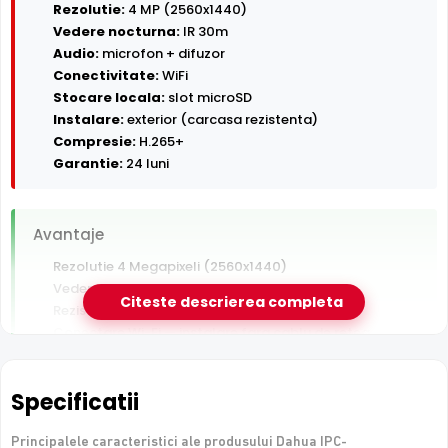
Rezolutie:
4 MP (2560x1440)
Vedere nocturna:
IR 30m
Audio:
microfon + difuzor
Conectivitate:
WiFi
Stocare locala:
slot microSD
Instalare:
exterior (carcasa rezistenta)
Compresie:
H.265+
Garantie:
24 luni
Avantaje
Rezolutie 4 Megapixeli (2560x1440)
Vedere nocturna in infrarosu pana la 30 m
Citeste descrierea completa
Rezistenta la exterior — ploaie, praf si inghet
Conectare Wi-Fi — instalare fara cablu de retea
Inregistrare pe card MicroSD, functioneaza si fara NVR
Audio bidirectional — asculti si vorbesti prin camera din
Specificatii
aplicatie
Principalele caracteristici ale produsului Dahua IPC-