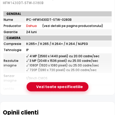
De luat in calcul
HFW1430DT-STW-0280B
Performanta depinde de calitatea semnalului Wi-Fi la
Specificatii
GENERAL
locul montajului
tehnice
Nume
IPC-HFW1430DT-STW-0280B
Dahua
Producator
Dahua
(vezi detalii pe pagina producatorului)
IPC-
e-Camere.ro recomanda acest produs pentru:
HFW1430DT-
Garantie
24 luni
STW-
curtea si exteriorul casei.
CAMERA
0280B
Compresie
H.265+ / H.265 / H.264+ / H.264 / MJPEG
Tehnologie
IP
√ 4 MP (2560 x 1440 pixeli) cu 20.00 cadre/sec
Rezolutie
√ 3 MP (2048 x 1536 pixeli) cu 25.00 cadre/sec
imagine
√ 1080P (1920 x 1080 pixeli) cu 25.00 cadre/sec
√ 720P (1280 x 720 pixeli) cu 25.00 cadre/sec
Senzor
1/3inch CMOS
imagine
Infrarosu 30m
Fixa
Vezi toate specificatiile
Lentila
Dahua IPC-HFW1430DT-STW-0280B dispune de iluminare
Distanta focala: 2.8 mm(90.0°)
infrarosu cu raza de actiune de pana la
30 metri
, oferind
Pana la 30 metri (pentru vizualizarea pe timpul
Infrarosu
noptii)
vizibilitate clara pe intuneric total. LED-urile IR sunt
invizibile ochiului uman si nu deranjeaza.
CARCASA
Opinii clienti
Format
Cu picior