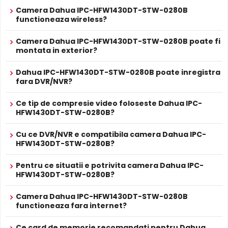
pana la 150 m, in camp deschis.
Camera Dahua IPC-HFW1430DT-STW-0280B
Alte functii
- Event Trigger: No SD card; SD card full; SD card error;
functioneaza wireless?
network disconnection; IP conflict; illegal access;
motion detection; video tampering; audio detection;
Camera Dahua IPC-HFW1430DT-STW-0280B poate fi
intensity change; SMD (human).
montata in exterior?
- Alimentator ADS-12AM-12 12012EPG 12 V DC/1A inclus
ALIMENTARE
Dahua IPC-HFW1430DT-STW-0280B poate inregistra
12V DC / 6.1 W
fara DVR/NVR?
Alimentare
Sursa de alimentare NU este inclusa
Alimentare
Ce tip de compresie video foloseste Dahua IPC-
Nu
Infrarosu Inteligent (Smart IR)
POE
HFW1430DT-STW-0280B?
Dahua IPC-HFW1430DT-STW-0280B este dotata cu
PROSPECT PRODUCATOR
functia
Infrarosu Inteligent
(Smart IR), ce regleaza
Prospect
Cu ce DVR/NVR e compatibila camera Dahua IPC-
Dahua IPC-HFW1430DT-STW-0280B
automat intensitatea iluminatorului in infrarosu in functie
tehnic
HFW1430DT-STW-0280B?
de distanta obiectului, eliminand riscul de suprasaturare
a imaginii la distante mici.
* Specificatiile tehnice ale produsului Dahua IPC-HFW1430DT-STW-0280B
Pentru ce situatii e potrivita camera Dahua IPC-
au caracter informativ.
HFW1430DT-STW-0280B?
Camera Dahua IPC-HFW1430DT-STW-0280B
functioneaza fara internet?
Ce card de memorie recomandati pentru Dahua