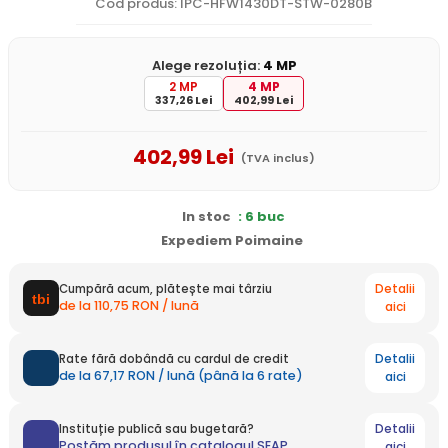
Cod produs: IPC-HFW1430DT-STW-0280B
Alege rezoluția:
4 MP
2 MP
4 MP
337,26 Lei
402,99 Lei
402
,99
Lei
(TVA inclus)
In stoc
: 6 buc
Expediem Poimaine
Detalii
Cumpără acum, plătește mai târziu
de la 110,75 RON / lună
aici
Detalii
Rate fără dobândă cu cardul de credit
de la 67,17 RON / lună (până la 6 rate)
aici
Detalii
Instituție publică sau bugetară?
Postăm produsul în catalogul SEAP
aici