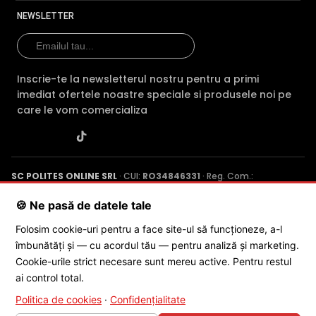
HDW1400R, permite ca obiectele aflate pe un fundal
NEWSLETTER
foarte luminos, de exemplu, in dreptul unei ferestre sau a
unei usi de acces, care in mod normal apar foarte
intunecate, sa fie vizibile, insa fundalul devine
suprasaturat (foarte alb).
Inscrie-te la newsletterul nostru pentru a primi
imediat ofertele noastre speciale si produsele noi pe
care le vom comercializa
INFRAROSU INTELIGENT (Smart IR)
In general, camerele de supraveghere video cu infrarosu,
au ca specificatie distanta maxima aproximativa la care
"bate" iluminatorul in infrarosu, insa daca o persoana se
SC POLITES ONLINE SRL
· CUI:
RO34846331
· Reg. Com.:
afla la o distanta mult mai mica decat aceasta, exista
J2015001227161
· Capital social: 200 RON · Sediu: Str. Petrache
riscul ca imaginea sa fie suprasaturata (foarte alba).
Poenaru, Nr. 1, Craiova, Jud. Dolj ·
Contactează-ne
·
Service produs
🍪 Ne pasă de datele tale
Astfel, pentru a elimina acesta situatie, camera de
supraveghere video DAHUA HAC-HDW1400R, este dotata
Folosim cookie-uri pentru a face site-ul să funcționeze, a-l
cu functia Infrarosu Inteligent (Smart IR).
îmbunătăți și — cu acordul tău — pentru analiză și marketing.
© 2026 SC POLITES ONLINE SRL
Cookie-urile strict necesare sunt mereu active. Pentru restul
ai control total.
Politica de cookies
·
Confidențialitate