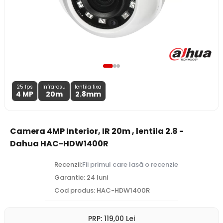
25 fps
Infrarosu
lentila fixa
4 MP
20m
2.8
mm
Camera 4MP Interior, IR 20m , lentila 2.8 -
Dahua HAC-HDW1400R
Recenzii:
Fii primul care lasă o recenzie
Garantie: 24 luni
Cod produs: HAC-HDW1400R
PRP:
119
,00
Lei