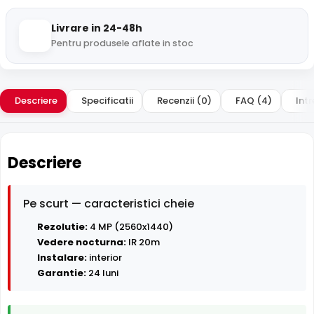
Livrare in 24-48h
Pentru produsele aflate in stoc
Descriere
Specificatii
Recenzii (0)
FAQ (4)
Intr
Descriere
Pe scurt — caracteristici cheie
Rezolutie:
4 MP (2560x1440)
Vedere nocturna:
IR 20m
Instalare:
interior
Garantie:
24 luni