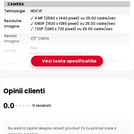
CAMERA
Dahua HAC-HDW1400R dispune de iluminare infrarosu cu
Tehnologie
HDCVI
raza de actiune de pana la
20 metri
, oferind vizibilitate
√ 4 MP (2560 x 1440 pixeli) cu 25.00 cadre/sec
clara pe intuneric total. LED-urile IR sunt invizibile ochiului
Rezolutie
√ 1080P (1920 x 1080 pixeli) cu 25.00 cadre/sec
imagine
uman si nu deranjeaza.
√ 720P (1280 x 720 pixeli) cu 25.00 cadre/sec
Senzor
1/3" CMOS
imagine
Fixa
Lentila
Distanta focala: 2.8 mm(99.7°)
Pana la 20 metri (pentru vizualizarea pe timpul
Vezi toate specificatiile
Infrarosu
noptii)
CARCASA
Format
Dome
Protectie
Interior
Opinii clienti
Material
Plastic
Carcasa
0.0
0 recenzii
Temperatura
(-40° ... 60°) Celsius
Dimensiuni
Î¦85.4 x 69.1 mm
FUNCTII
Functii
Meniu OSD, Filtru IR Mecanic, Infrarosu Inteligent,
Nu exista opinii despre acest produs! Fii tu primul care ii
Filtru IR Mecanic (ICR)
Imagine
2DNR, Digital WDR, BLC, HLC,