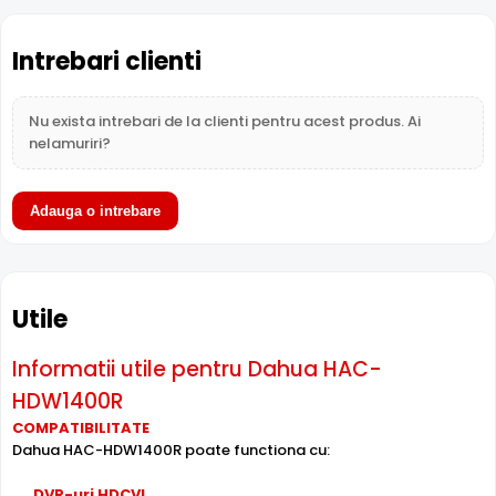
Intrebari clienti
Nu exista intrebari de la clienti pentru acest produs. Ai
nelamuriri?
Adauga o intrebare
Utile
BLC (Compensare Lumina)
Informatii utile pentru Dahua HAC-
Functia
BLC
(Backlight Compensation) cu care este
HDW1400R
dotata camera Dahua HAC-HDW1400R, permite ca
COMPATIBILITATE
obiectele aflate pe un fundal foarte luminos (de exemplu,
Dahua HAC-HDW1400R poate functiona cu:
in dreptul unei ferestre sau a unei usi de acces) sa fie
vizibile.
DVR-uri HDCVI