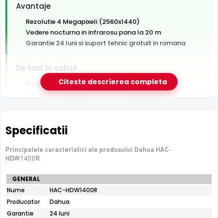
Avantaje
Rezolutie 4 Megapixeli (2560x1440)
Vedere nocturna in infrarosu pana la 20 m
Garantie 24 luni si suport tehnic gratuit in romana
De luat in calcul
Citeste descrierea completa
Doar pentru interior — nu rezista la intemperii
Distanta IR modesta (20 m) — potrivita pentru incaperi
si curti mici
Tehnologie analogica HD — necesita DVR, nu se
conecteaza direct la retea
Specificatii
Principalele caracteristici ale produsului Dahua HAC-
HDW1400R
Specificatii
GENERAL
tehnice
Nume
HAC-HDW1400R
Dahua
Producator
Dahua
HAC-
HDW1400R
Garantie
24 luni
Infrarosu 20m