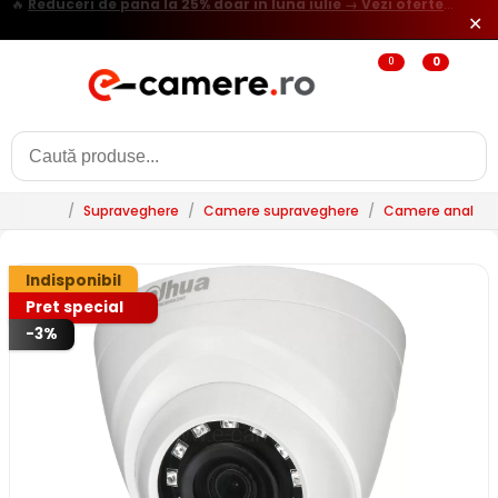
✕
☀️
Camere cu panou solar si/sau 4G - Ghid complet
0
0
/
Supraveghere
/
Camere supraveghere
/
Camere analogi
Indisponibil
Pret special
-3%