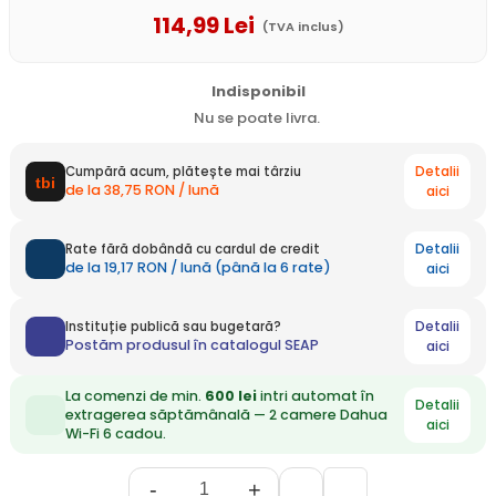
114
,99
Lei
(TVA inclus)
Indisponibil
Nu se poate livra.
Detalii
Cumpără acum, plătește mai târziu
de la 38,75 RON / lună
aici
Detalii
Rate fără dobândă cu cardul de credit
de la 19,17 RON / lună (până la 6 rate)
aici
Detalii
Instituție publică sau bugetară?
Postăm produsul în catalogul SEAP
aici
La comenzi de min.
600 lei
intri automat în
Detalii
extragerea săptămânală — 2 camere Dahua
aici
Wi-Fi 6 cadou.
-
+