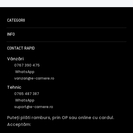
CATEGORII
INFO
CONTACT RAPID
Vânzări
0767 390 475
WhatsApp
vanzari@e-camere.ro
Tehnic
0765 487 387
WhatsApp
suport@e-camere.ro
BLC (Backlight Compensation)
Puteți plăti ramburs, prin OP sau online cu cardul.
Acceptăm:
Functia BLC (compensarea luminii din spate) cu care este
dotata camera de supraveghere video DAHUA HAC-