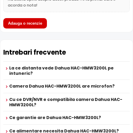
- Day/Night (Electronic), AWB, AGC
acorda o nota!
mici.
Alte functii
- Conectori AIR, rezistență la șocuri și vibrații
ALIMENTARE
Adauga o recenzie
12V DC / 250 mA
Alimentare
Sursa de alimentare NU este inclusa
Alimentare POC
Nu
PROSPECT PRODUCATOR
Prospect tehnic
Dahua HAC-HMW3200L
Intrebari frecvente
* Specificatiile tehnice ale produsului Dahua HAC-HMW3200L au caracter
La ce distanta vede Dahua HAC-HMW3200L pe
informativ.
intuneric?
Camera Dahua HAC-HMW3200L are microfon?
Cu ce DVR/NVR e compatibila camera Dahua HAC-
HMW3200L?
BLC (Compensare Lumina)
Functia
BLC
(Backlight Compensation) cu care este
Ce garantie are Dahua HAC-HMW3200L?
dotata camera Dahua HAC-HMW3200L, permite ca
obiectele aflate pe un fundal foarte luminos (de exemplu,
Ce alimentare necesita Dahua HAC-HMW3200L?