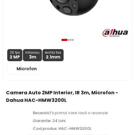
25 fps
Infrarosu
lentila fixa
2 MP
3m
2.1
mm
Microfon
Camera Auto 2MP Interior, IR 3m, Microfon -
Dahua HAC-HMW3200L
Recenzii:
Fii primul care lasă o recenzie
Garantie: 24 luni
Cod produs: HAC-HMW3200L