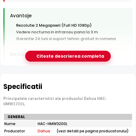
Avantaje
Rezolutie 2 Megapixeli (Full HD 1080p)
Vedere nocturna in infrarosu pana la 3 m
Garantie 24 luni si suport tehnic gratuit in romana
De luat in calcul
Citeste descrierea completa
Doar pentru interior — nu rezista la intemperii
Distanta IR modesta (3 m) — potrivita pentru incaperi
si curti mici
Tehnologie analogica HD — necesita DVR, nu se
Specificatii
conecteaza direct la retea
Principalele caracteristici ale produsului Dahua HAC-
HMW3200L
Specificatii
GENERAL
tehnice
Nume
HAC-HMW3200L
Dahua
Producator
Dahua
(vezi detalii pe pagina producatorului)
HAC-