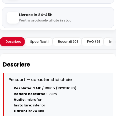
Livrare in 24-48h
Pentru produsele aflate in stoc
Descriere
Specificatii
Recenzii (0)
FAQ (6)
Intr
Descriere
Pe scurt — caracteristici cheie
Rezolutie:
2 MP / 1080p (1920x1080)
Vedere nocturna:
IR 3m
Audio:
microfon
Instalare:
interior
Garantie:
24 luni