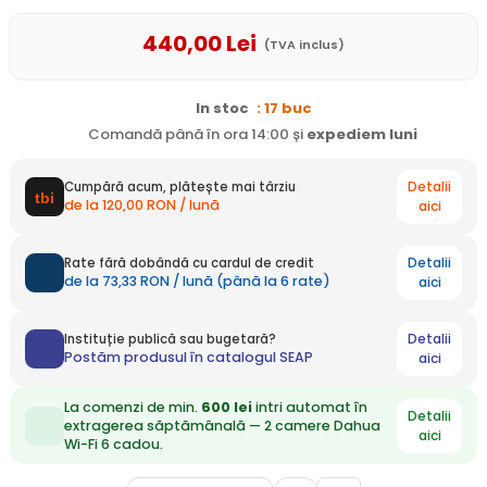
440
,00
Lei
(TVA inclus)
In stoc
: 17 buc
Comandă până în ora 14:00 și
expediem
luni
Detalii
Cumpără acum, plătește mai târziu
de la 120,00 RON / lună
aici
Detalii
Rate fără dobândă cu cardul de credit
de la 73,33 RON / lună (până la 6 rate)
aici
Detalii
Instituție publică sau bugetară?
Postăm produsul în catalogul SEAP
aici
La comenzi de min.
600 lei
intri automat în
Detalii
extragerea săptămânală — 2 camere Dahua
aici
Wi-Fi 6 cadou.