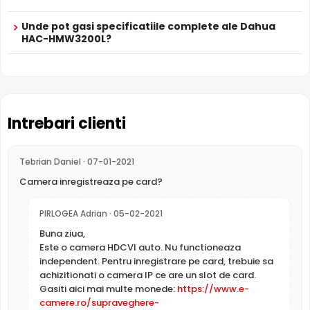
in dreptul unei ferestre sau a unei usi de acces) sa fie
vizibile.
Unde pot gasi specificatiile complete ale Dahua
HAC-HMW3200L?
Microfon Incorporat
Dahua HAC-HMW3200L dispune de
microfon incorporat
care permite inregistrarea audio in timp real. Sunetul se
sincronizeaza cu imaginea video, utila pentru verificarea
evenimentelor si conversatiilor din zona monitorizata.
Intrebari clienti
Lentila Fixa
Tebrian Daniel · 07-01-2021
Camera Dahua HAC-HMW3200L are o
lentila fixa
ce
Camera inregistreaza pe card?
ofera un unghi fix de vizualizare, ce nu poate fi reglat in
momentul instalarii, fiind pretabila in supravegherea
PIRLOGEA Adrian · 05-02-2021
generala a zonelor. Distanta focala este de 2.1 mm.
Buna ziua,
Este o camera HDCVI auto. Nu functioneaza
DAHUA HAC-HMW3200L
este o camera de supraveghere
independent. Pentru inregistrare pe card, trebuie sa
video HDCVI, ce are o rezolutie maxima de 2 Megapixeli,
achizitionati o camera IP ce are un slot de card.
oferita de un senzor de imagine 1/2.7" 2 Megapixeli CMOS.
Gasiti aici mai multe monede:
https://www.e-
camere.ro/supraveghere-
Camera poate fi instalata
doar in interior
(-40° ... 60° C),