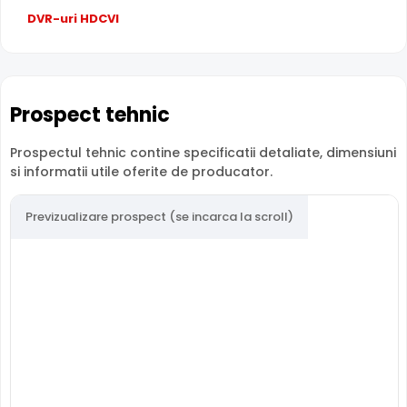
oferind un unghi orizontal de 139.0°.
DVR-uri HDCVI
MICROFON INCLUS
Puteti supraveghea atat video, dar si audio zona
acoperita de aceasta camera, fiind dotata cu un
Prospect tehnic
microfon incorporat, ajutand la identificarea unor
zgomote suspecte, fara a fi nevoie sa va deplasati in
Prospectul tehnic contine specificatii detaliate, dimensiuni
locatia respectiva, eliminand astfel un pericol destul de
si informatii utile oferite de producator.
mare.
Previzualizare prospect (se incarca la scroll)