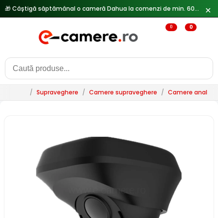
🎁 Câștigă săptămânal o cameră Dahua la comenzi de min. 600 lei —
✕
0
0
/
Supraveghere
/
Camere supraveghere
/
Camere analogi