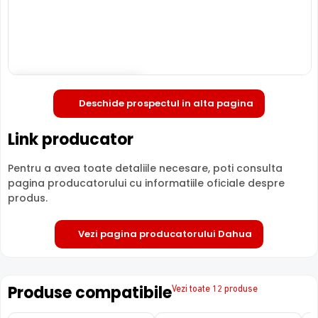
LENTILA FIXA
Camera DAHUA HAC-HFW1800RP-0280B
are o lentila ce
ofera un unghi fix de vizualizare, ce nu poate fi reglat in
Deschide in fullscreen
momentul instalarii acesteia, fiind pretabila in
Deschide prospectul in alta pagina
supravegherea generala a zonelor. Distanta focala este
de 2.8 mm, oferind un unghi orizontal de 105.0°.
Link producator
Pentru a avea toate detaliile necesare, poti consulta
pagina producatorului cu informatiile oficiale despre
produs.
Vezi pagina producatorului Dahua
Produse compatibile
Vezi toate 12 produse