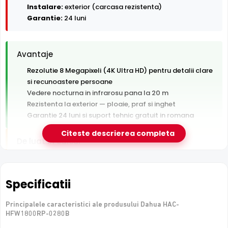
Instalare:
exterior (carcasa rezistenta)
Garantie:
24 luni
Avantaje
Rezolutie 8 Megapixeli (4K Ultra HD) pentru detalii clare
si recunoastere persoane
Vedere nocturna in infrarosu pana la 20 m
Rezistenta la exterior — ploaie, praf si inghet
Garantie 24 luni si suport tehnic gratuit in romana
Citeste descrierea completa
De luat in calcul
Distanta IR modesta (20 m) — potrivita pentru incaperi
si curti mici
Tehnologie analogica HD — necesita DVR, nu se
Specificatii
conecteaza direct la retea
Principalele caracteristici ale produsului Dahua HAC-
HFW1800RP-0280B
e-Camere.ro recomanda acest produs pentru: