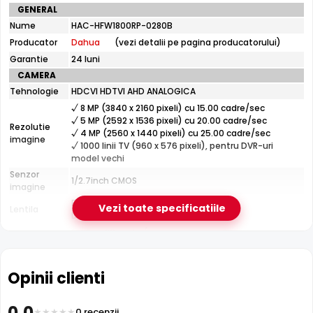
Specificatii
GENERAL
curtea si exteriorul casei.
tehnice
Nume
HAC-HFW1800RP-0280B
Dahua
Producator
Dahua
(vezi detalii pe pagina producatorului)
HAC-
HFW1800RP-
Garantie
24 luni
0280B
CAMERA
Tehnologie
HDCVI HDTVI AHD ANALOGICA
√ 8 MP (3840 x 2160 pixeli) cu 15.00 cadre/sec
√ 5 MP (2592 x 1536 pixeli) cu 20.00 cadre/sec
Rezolutie
√ 4 MP (2560 x 1440 pixeli) cu 25.00 cadre/sec
imagine
Infrarosu 20m
√ 1000 linii TV (960 x 576 pixeli), pentru DVR-uri
Dahua HAC-HFW1800RP-0280B dispune de iluminare
model vechi
infrarosu cu raza de actiune de pana la
20 metri
, oferind
Senzor
1/2.7inch CMOS
imagine
vizibilitate clara pe intuneric total. LED-urile IR sunt
Fixa
invizibile ochiului uman si nu deranjeaza.
Vezi toate specificatiile
Lentila
Distanta focala: 2.8 mm(105.0°)
Pana la 20 metri (pentru vizualizarea pe timpul
Infrarosu
noptii)
CARCASA
Opinii clienti
Format
Cu picior
Protectie
Exterior
0.0
Material
0 recenzii