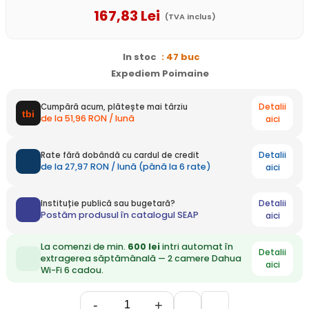
167
,83
Lei
(TVA inclus)
In stoc
: 47 buc
Expediem Poimaine
Detalii
Cumpără acum, plătește mai târziu
de la 51,96 RON / lună
aici
Detalii
Rate fără dobândă cu cardul de credit
de la 27,97 RON / lună (până la 6 rate)
aici
Detalii
Instituție publică sau bugetară?
Postăm produsul în catalogul SEAP
aici
La comenzi de min.
600 lei
intri automat în
Detalii
extragerea săptămânală — 2 camere Dahua
aici
Wi-Fi 6 cadou.
-
+