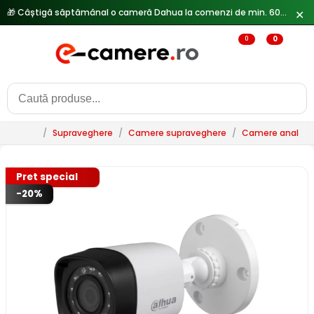
🎁 Câștigă săptămânal o cameră Dahua la comenzi de min. 600 lei —
✕
0
0
/
Supraveghere
/
Camere supraveghere
/
Camere analogi
Pret special
-20%