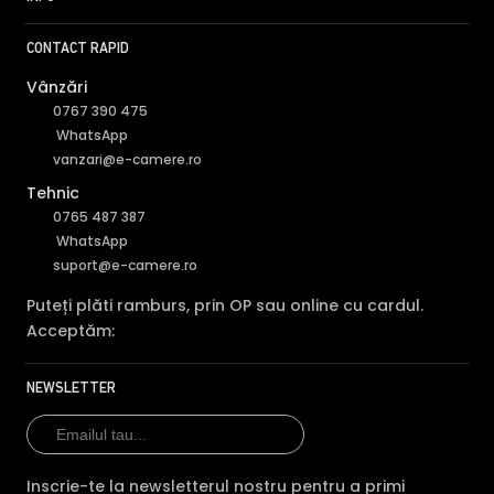
Rezolutie
8 MP
8 MP
8 MP
CONTACT RAPID
Vedere
IR 20m
IR 80m
IR 80
Vânzări
noaptea
0767 390 475
HDCVI HDTVI
HDCVI
WhatsApp
HDCVI HDTVI AHD
Tehnologie
AHD
AHD
vanzari@e-camere.ro
ANALOGICA
ANALOGICA
ANAL
Tehnic
0765 487 387
Garantie
24 luni
24 luni
24 lun
WhatsApp
Audio
—
mic
mic
suport@e-camere.ro
Comparatie detaliata:
Dahua HAC-HFW1800RP-0280B
Puteți plăti ramburs, prin OP sau online cu cardul.
vs Dahua HAC-HFW1800TL-A-0360B →
·
Dahua HAC-
Acceptăm:
HFW1800RP-0280B vs Dahua HAC-HFW1800TL-A-0280B
→
·
Dahua HAC-HFW1800RP-0280B vs Dahua HAC-
NEWSLETTER
HFW1801CM-IL-A-0280B-S2 →
Inscrie-te la newsletterul nostru pentru a primi