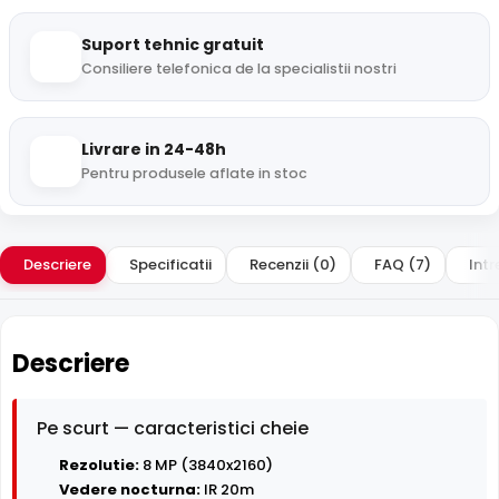
Suport tehnic gratuit
Consiliere telefonica de la specialistii nostri
Livrare in 24-48h
Pentru produsele aflate in stoc
Descriere
Specificatii
Recenzii (0)
FAQ (7)
Intr
Descriere
Pe scurt — caracteristici cheie
Rezolutie:
8 MP (3840x2160)
Vedere nocturna:
IR 20m