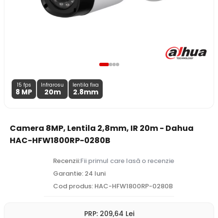
15 fps
Infrarosu
lentila fixa
8 MP
20m
2.8
mm
Camera 8MP, Lentila 2,8mm, IR 20m - Dahua
HAC-HFW1800RP-0280B
Recenzii:
Fii primul care lasă o recenzie
Garantie: 24 luni
Cod produs: HAC-HFW1800RP-0280B
PRP:
209
,64
Lei