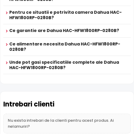
Pentru ce situatii e potrivita camera Dahua HAC-
HFW1800RP-0280B?
Infrarosu Inteligent (Smart IR)
Dahua HAC-HFW1800RP-0280B este dotata cu functia
Ce garantie are Dahua HAC-HFW1800RP-0280B?
Infrarosu Inteligent
(Smart IR), ce regleaza automat
intensitatea iluminatorului in infrarosu in functie de
Ce alimentare necesita Dahua HAC-HFW1800RP-
distanta obiectului, eliminand riscul de suprasaturare a
0280B?
imaginii la distante mici.
Unde pot gasi specificatiile complete ale Dahua
HAC-HFW1800RP-0280B?
Intrebari clienti
Nu exista intrebari de la clienti pentru acest produs. Ai
nelamuriri?