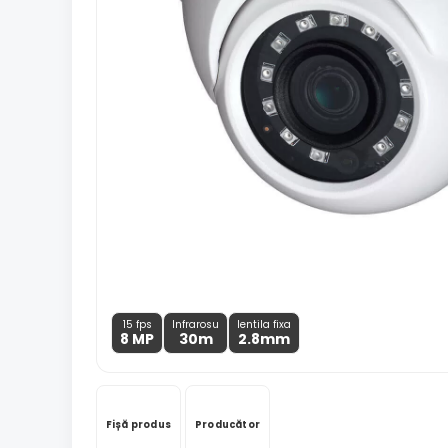
15 fps
Infrarosu
lentila fixa
8 MP
30m
2.8
mm
Fișă produs
Producător