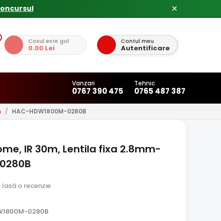
✕
Cosul este gol
Contul meu
0.00 Lei
Autentificare
Vanzari
Tehnic
0767 390 475
0765 487 387
m
/
HAC-HDW1800M-0280B
ome, IR 30m, Lentila fixa 2.8mm-
0280B
e lasă o recenzie
W1800M-0280B