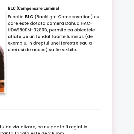
BLC (Compensare Lumina)
Functia
BLC
(Backlight Compensation) cu
care este dotata camera Dahua HAC-
HDW1800M-0280B, permite ca obiectele
aflate pe un fundal foarte luminos (de
exemplu, in dreptul unei ferestre sau a
unei usi de acces) sa fie vizibile.
ix de vizualizare, ce nu poate fi reglat in
istanta focala este de 2.8 mm.