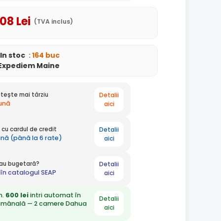
,08
Lei
(TVA inclus)
In stoc
: 164 buc
Expediem Maine
Detalii
tește mai târziu
lună
aici
Detalii
cu cardul de credit
lună (până la 6 rate)
aici
Detalii
 sau bugetară?
în catalogul SEAP
aici
n.
600 lei
intri automat în
Detalii
ămânală — 2 camere Dahua
aici