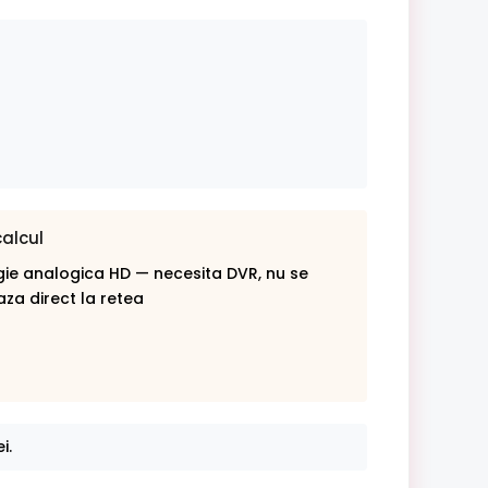
calcul
ie analogica HD — necesita DVR, nu se
za direct la retea
i.