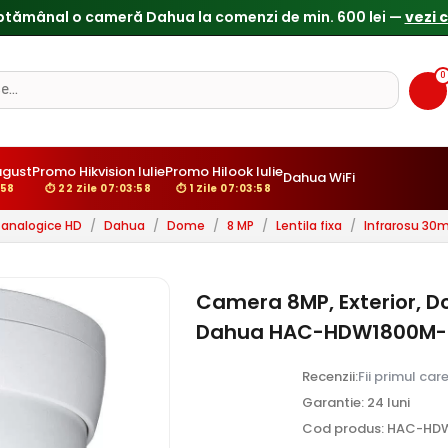
Reduceri de pana la 25% doar in luna iulie → Vezi ofertele
0
ugust
Promo Hikvision Iulie
Promo Hilook Iulie
Dahua WiFi
:57
⏱ 22 Zile 07:03:57
⏱ 1 Zile 07:03:57
analogice HD
/
Dahua
/
Dome
/
8 MP
/
Lentila fixa
/
Infrarosu 30
Camera 8MP, Exterior, D
Dahua HAC-HDW1800M-
Recenzii:
Fii primul car
Garantie: 24 luni
Cod produs: HAC-HD