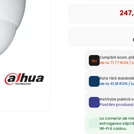
247
Cumpără acum, plă
de la 71,77 RON / 
Rate fără dobândă 
de la 41,18 RON / 
Instituție publică
Postăm produsul 
La comenzi de mi
extragerea săpt
Wi-Fi 6 cadou.