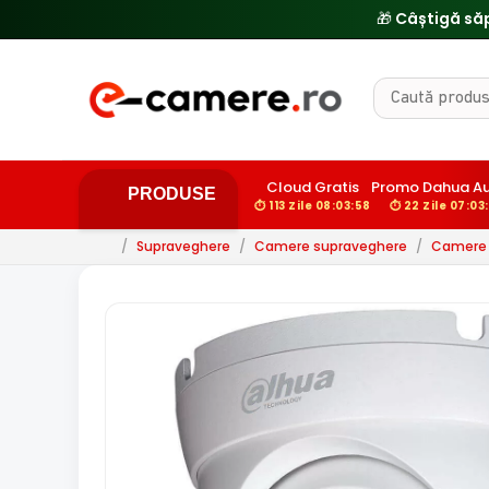
🔥
Cloud Gratis
Promo Dahua A
PRODUSE
⏱ 113 Zile 08:03:57
⏱ 22 Zile 07:03
/
Supraveghere
/
Camere supraveghere
/
Camere 