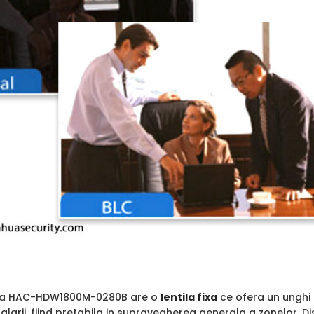
a HAC-HDW1800M-0280B are o
lentila fixa
ce ofera un unghi f
larii, fiind pretabila in supravegherea generala a zonelor. D