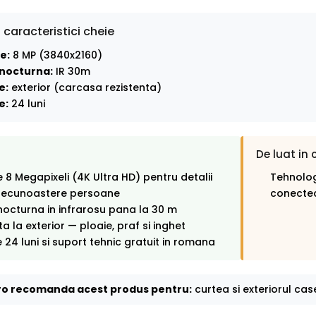
 caracteristici cheie
e:
8 MP (3840x2160)
nocturna:
IR 30m
e:
exterior (carcasa rezistenta)
e:
24 luni
De luat in 
e 8 Megapixeli (4K Ultra HD) pentru detalii
Tehnolog
 recunoastere persoane
conectea
octurna in infrarosu pana la 30 m
ta la exterior — ploaie, praf si inghet
 24 luni si suport tehnic gratuit in romana
o recomanda acest produs pentru:
curtea si exteriorul case