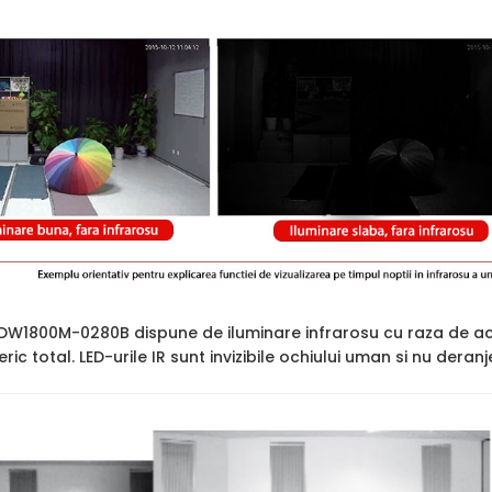
1800M-0280B dispune de iluminare infrarosu cu raza de ac
ric total. LED-urile IR sunt invizibile ochiului uman si nu deran