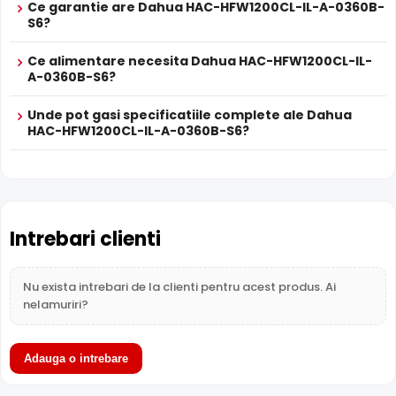
Infrarosu Inteligent (Smart IR)
Ce garantie are Dahua HAC-HFW1200CL-IL-A-0360B-
Dahua HAC-HFW1200CL-IL-A-0360B-S6 este dotata cu
S6?
functia
Infrarosu Inteligent
(Smart IR), ce regleaza
Ce alimentare necesita Dahua HAC-HFW1200CL-IL-
automat intensitatea iluminatorului in infrarosu in functie
A-0360B-S6?
de distanta obiectului, eliminand riscul de suprasaturare
a imaginii la distante mici.
Unde pot gasi specificatiile complete ale Dahua
HAC-HFW1200CL-IL-A-0360B-S6?
Intrebari clienti
Nu exista intrebari de la clienti pentru acest produs. Ai
nelamuriri?
Adauga o intrebare