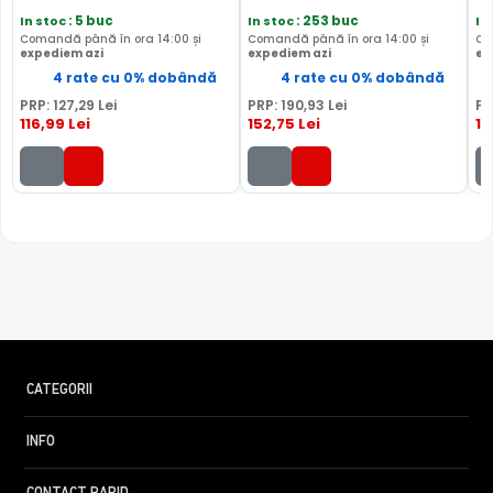
S6
In stoc
: 5 buc
In stoc
: 253 buc
In
Comandă până în ora 14:00 și
Comandă până în ora 14:00 și
Co
expediem azi
expediem azi
ex
4 rate cu 0% dobândă
4 rate cu 0% dobândă
PRP:
127
,29
Lei
PRP:
190
,93
Lei
PR
116
,99
Lei
152
,75
Lei
15
FILTRU IR MECANIC (ICR / IR Cut Fillter)
Camera DAHUA HAC-HFW1200CL-IL-A-0360B-S6 are un
filtru IR Mecanic autoretractabil ce filtreaza lumina in
infrarosu pe timpul zilei, pentru a evita anumitele defecte
de afisare a culorilor, iar pe timpul noptii acesta este
CATEGORII
retras pentru a permite luminii in infrarosu sa treaca,
imbunatatind vizibilitatea camerei in modul alb/negru.
INFO