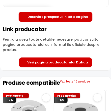
Deschide in fullscreen
Deschide prospectul in alta pagina
Link producator
Pentru a avea toate detaliile necesare, poti consulta
Dahua Full Color
pagina producatorului cu informatiile oficiale despre
produs.
Vezi pagina producatorului Dahua
Produse compatibile
Vezi toate 12 produse
Camera HAC-HFW1200CL-IL-A-0360B-S6 de la Dahua,
Pret special
Pret special
este echipata cu un senzor de imagine ultra-performant,
-2%
-5%
ce ofera imagini color chiar si in cele mai slabe conditii de
iluminat. Aceasta functie, impreuna cu iluminatorul LED cu