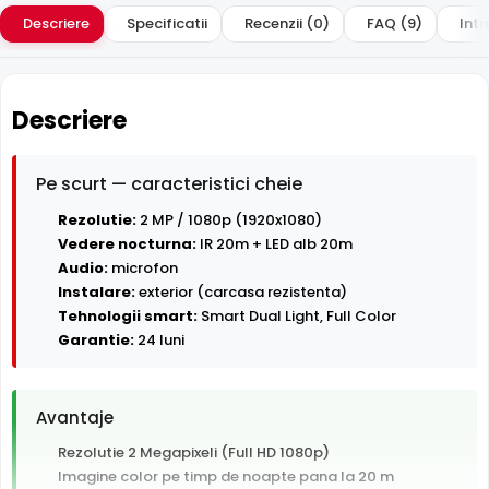
Descriere
Specificatii
Recenzii (0)
FAQ (9)
Intr
Descriere
Pe scurt — caracteristici cheie
Rezolutie:
2 MP / 1080p (1920x1080)
Vedere nocturna:
IR 20m + LED alb 20m
Audio:
microfon
Instalare:
exterior (carcasa rezistenta)
Tehnologii smart:
Smart Dual Light, Full Color
Garantie:
24 luni
Avantaje
Rezolutie 2 Megapixeli (Full HD 1080p)
Imagine color pe timp de noapte pana la 20 m