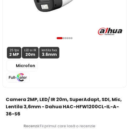
25 fps
LED si IR
lentila fixa
2 MP
20m
3.6
mm
Microfon
Camera 2MP, LED/ IR 20m, SuperAdapt, SDI, Mic,
Lentila 3,6mm - Dahua HAC-HFW1200CL-IL-A-
36-S6
Recenzii:
Fii primul care lasă o recenzie