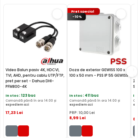
a€¢ Permite inregistratoarelor, ce au functia SMD Plus, sa
filtreze alarmele false si permite clasificarea
Pret special
evenimentelor generate de oameni sau masini
-10%
Video Balun pasiv 4K, HDCVI,
Doza de exterior GEWISS 100 x
Ha
TVI, AHD, pentru cablu UTP/FTP,
100 x 50 mm - PSS IP 55 GEWISS
su
pret per set - Dahua DHI-
25
PFM800-4K
ST
In stoc
: 123 buc
In stoc
: 411 buc
In
Comandă până în ora 14:00 și
Comandă până în ora 14:00 și
Co
expediem azi
expediem azi
ex
17
,23
Lei
PRP:
10
,00
Lei
8
,99
Lei
87
LENTILA FIXA
Camera DAHUA HAC-HFW1200CL-IL-A-0360B-S6
are o