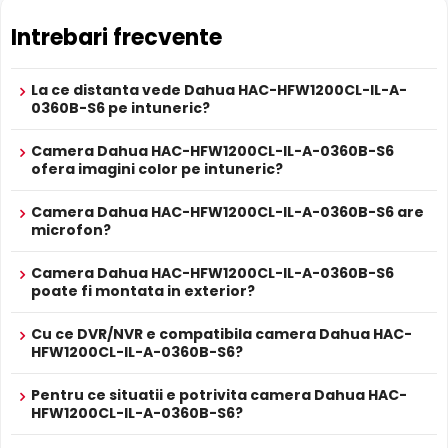
ALIMENTARE
12V DC / 2.6 W
Intrebari frecvente
Alimentare
Sursa de alimentare NU este inclusa
Alimentare
Nu
POC
La ce distanta vede Dahua HAC-HFW1200CL-IL-A-
PROSPECT PRODUCATOR
0360B-S6 pe intuneric?
Filtru IR Mecanic (ICR)
Prospect
Dahua HAC-HFW1200CL-IL-A-0360B-S6 are un
filtru IR
Dahua HAC-HFW1200CL-IL-A-0360B-S6
tehnic
Camera Dahua HAC-HFW1200CL-IL-A-0360B-S6
mecanic autoretractabil
ce filtreaza lumina in infrarosu
ofera imagini color pe intuneric?
pe timpul zilei, pentru a evita defectele de culoare, iar pe
* Specificatiile tehnice ale produsului Dahua HAC-HFW1200CL-IL-A-
timpul noptii acesta este retras pentru a permite luminii IR
0360B-S6 au caracter informativ.
Camera Dahua HAC-HFW1200CL-IL-A-0360B-S6 are
sa treaca, imbunatatind vizibilitatea.
microfon?
Camera Dahua HAC-HFW1200CL-IL-A-0360B-S6
poate fi montata in exterior?
Cu ce DVR/NVR e compatibila camera Dahua HAC-
HFW1200CL-IL-A-0360B-S6?
Pentru ce situatii e potrivita camera Dahua HAC-
HFW1200CL-IL-A-0360B-S6?