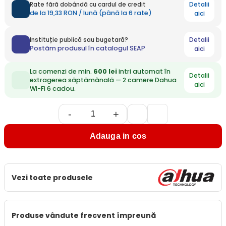
Detalii
Rate fără dobândă cu cardul de credit
de la 19,33 RON / lună (până la 6 rate)
aici
Detalii
Instituție publică sau bugetară?
Postăm produsul în catalogul SEAP
aici
La comenzi de min.
600 lei
intri automat în
Detalii
extragerea săptămânală — 2 camere Dahua
aici
Wi-Fi 6 cadou.
-
+
Adauga in cos
Vezi toate produsele
Produse vândute frecvent împreună