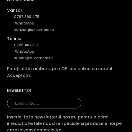
CONTACT RAPID
Vânzări
0767 390 475
WhatsApp
vanzari@e-camere.ro
Tehnic
0765 487 387
WhatsApp
suport@e-camere.ro
Puteți plăti ramburs, prin OP sau online cu cardul.
Acceptăm:
NEWSLETTER
BLC (Backlight Compensation)
Inscrie-te la newsletterul nostru pentru a primi
Functia BLC (compensarea luminii din spate) cu care este
imediat ofertele noastre speciale si produsele noi pe
dotata camera de supraveghere video DAHUA HAC-
care le vom comercializa