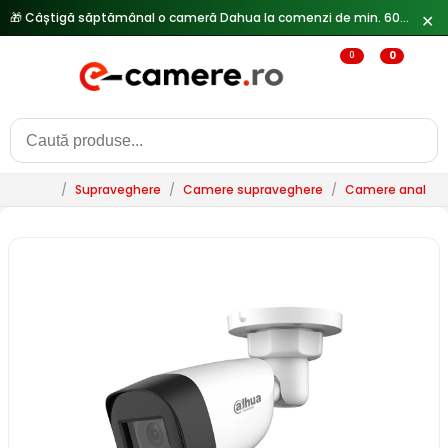
✕
🔥
Reduceri de pana la 25% doar in luna iulie → Vezi ofertele
0
0
/
Supraveghere
/
Camere supraveghere
/
Camere analogi