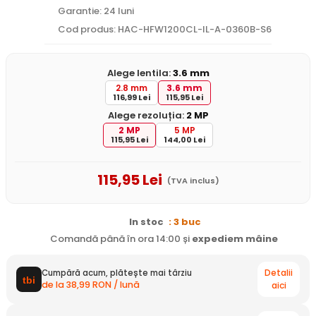
Garantie: 24 luni
Cod produs: HAC-HFW1200CL-IL-A-0360B-S6
Alege lentila:
3.6 mm
2.8 mm
3.6 mm
116,99 Lei
115,95 Lei
Alege rezoluția:
2 MP
2 MP
5 MP
115,95 Lei
144,00 Lei
115
,95
Lei
(TVA inclus)
In stoc
: 3 buc
Comandă până în ora 14:00 și
expediem
mâine
Detalii
Cumpără acum, plătește mai târziu
de la 38,99 RON / lună
aici