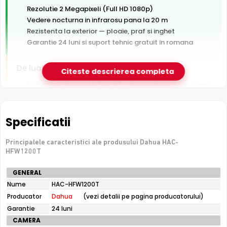
Rezolutie 2 Megapixeli (Full HD 1080p)
Vedere nocturna in infrarosu pana la 20 m
Rezistenta la exterior — ploaie, praf si inghet
Garantie 24 luni si suport tehnic gratuit in romana
De luat in calcul
Citeste descrierea completa
Distanta IR modesta (20 m) — potrivita pentru incaperi
si curti mici
Tehnologie analogica HD — necesita DVR, nu se
conecteaza direct la retea
Specificatii
Principalele caracteristici ale produsului Dahua HAC-
e-Camere.ro recomanda acest produs pentru:
HFW1200T
curtea si exteriorul casei.
Specificatii
GENERAL
tehnice
Nume
HAC-HFW1200T
Dahua
Producator
Dahua
(vezi detalii pe pagina producatorului)
HAC-
HFW1200T
Garantie
24 luni
CAMERA