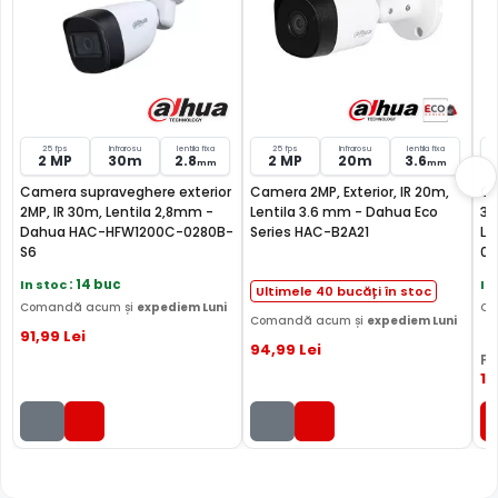
25 fps
Infrarosu
lentila fixa
25 fps
Infrarosu
lentila fixa
2 MP
30m
2.8
2 MP
20m
3.6
mm
mm
Camera supraveghere exterior
Camera 2MP, Exterior, IR 20m,
Ca
2MP, IR 30m, Lentila 2,8mm -
Lentila 3.6 mm - Dahua Eco
30
Dahua HAC-HFW1200C-0280B-
Series HAC-B2A21
Li
S6
02
In stoc
: 14 buc
In
Ultimele 40 bucăți în stoc
BLC (Backlight Compensation)
Comandă acum și
expediem Luni
Co
Comandă acum și
expediem Luni
91
,99
Lei
94
,99
Lei
Functia BLC (compensarea luminii din spate) cu care este
PR
dotata camera de supraveghere video DAHUA HAC-
11
HFW1200T, permite ca obiectele aflate pe un fundal
foarte luminos, de exemplu, in dreptul unei ferestre sau a
unei usi de acces, care in mod normal apar foarte
intunecate, sa fie vizibile, insa fundalul devine