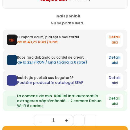
Indisponibil
Nu se poate livra.
Detalii
Cumpără acum, plătește mai târziu
de la 43,25 RON / lună
aici
Detalii
Rate fără dobândă cu cardul de credit
de la 22,17 RON / lună (până la 6 rate)
aici
Detalii
Instituție publică sau bugetară?
Postăm produsul în catalogul SEAP
aici
La comenzi de min.
600 lei
intri automat în
Detalii
extragerea săptămânală — 2 camere Dahua
aici
Wi-Fi 6 cadou.
-
+