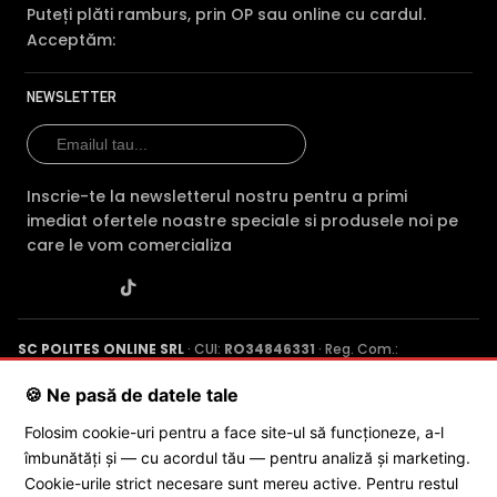
Puteți plăti ramburs, prin OP sau online cu cardul.
Acceptăm:
* Imaginile, stocul si specificatiile tehnice pentru produsul Dahua HAC-
HFW1200T au caracter informativ si pot contine erori sau accesorii care
NEWSLETTER
nu sunt incluse in pachetul standard al produsului. Acestea pot fi
schimbate fara instiintare prealabila si nu constituie obligativitate
contractuala. Va stam oricand la dispozitie pentru eventuale clarificari.
Compara cu produse asemanatoare
Inscrie-te la newsletterul nostru pentru a primi
Tabel comparativ generat automat pe baza categoriei si
imediat ofertele noastre speciale si produsele noi pe
features.
care le vom comercializa
Comparatie Dahua HAC-HFW1200T vs 3 alte
Dahua HAC-
Dahua HAC-
Dahu
Caracteristica
HFW1200T
HFW1200C-
HAC-
SC POLITES ONLINE SRL
· CUI:
RO34846331
· Reg. Com.:
(acest produs)
0280B-S6
J2015001227161
· Capital social: 200 RON · Sediu: Str. Petrache
Poenaru, Nr. 1, Craiova, Jud. Dolj ·
Contactează-ne
·
Service produs
Pret
133 lei
92 lei
95 lei
🍪 Ne pasă de datele tale
Folosim cookie-uri pentru a face site-ul să funcționeze, a-l
Rezolutie
2 MP/1080p
2 MP/1080p
2 MP/
îmbunătăți și — cu acordul tău — pentru analiză și marketing.
© 2026 SC POLITES ONLINE SRL
Vedere
Cookie-urile strict necesare sunt mereu active. Pentru restul
IR 20m
IR 30m
IR 20