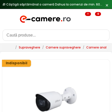
🎁 Câștigă săptămânal o cameră Dahua la comenzi de min. 600 lei —
✕
0
0
/
Supraveghere
/
Camere supraveghere
/
Camere analogi
Indisponibil