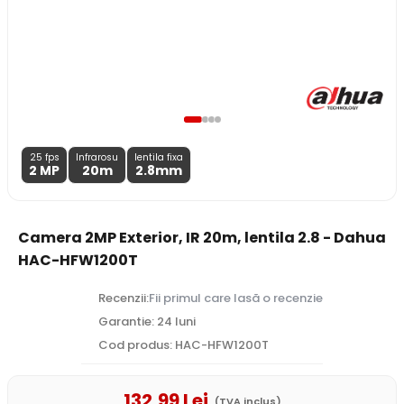
25 fps
Infrarosu
lentila fixa
2 MP
20m
2.8
mm
Camera 2MP Exterior, IR 20m, lentila 2.8 - Dahua
HAC-HFW1200T
Recenzii:
Fii primul care lasă o recenzie
Garantie: 24 luni
Cod produs: HAC-HFW1200T
132
,99
Lei
(TVA inclus)