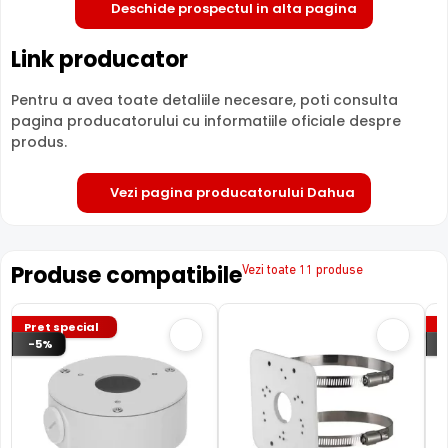
Deschide prospectul in alta pagina
Link producator
LENTILA FIXA
Camera DAHUA HAC-HFW1200T
are o lentila ce ofera un
Pentru a avea toate detaliile necesare, poti consulta
unghi fix de vizualizare, ce nu poate fi reglat in momentul
pagina producatorului cu informatiile oficiale despre
instalarii acesteia, fiind pretabila in supravegherea
produs.
generala a zonelor. Distanta focala este de 2.8 mm,
oferind un unghi orizontal de 103.0°.
Vezi pagina producatorului Dahua
Produse compatibile
Vezi toate 11 produse
Pret special
P
-5%