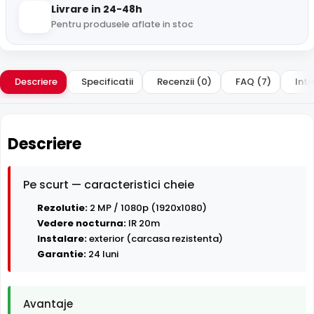
Livrare in 24-48h
Pentru produsele aflate in stoc
Descriere
Specificatii
Recenzii (0)
FAQ (7)
Intr
Descriere
Pe scurt — caracteristici cheie
Rezolutie:
2 MP / 1080p (1920x1080)
Vedere nocturna:
IR 20m
Instalare:
exterior (carcasa rezistenta)
Garantie:
24 luni
Avantaje