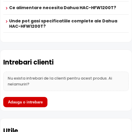
eliminand riscul de suprasaturare a imaginii la distante
Ce alimentare necesita Dahua HAC-HFW1200T?
mici.
Unde pot gasi specificatiile complete ale Dahua
HAC-HFW1200T?
Intrebari clienti
Nu exista intrebari de la clienti pentru acest produs. Ai
nelamuriri?
Adauga o intrebare
BLC (Compensare Lumina)
Functia
BLC
(Backlight Compensation) cu care este
dotata camera Dahua HAC-HFW1200T, permite ca
Utile