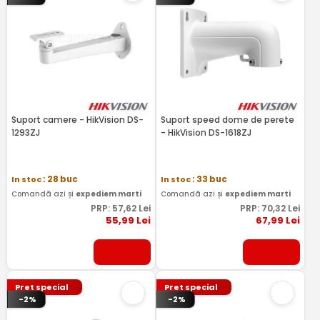
Suport camere - HikVision DS-
Suport speed dome de perete
1293ZJ
- HikVision DS-1618ZJ
In stoc
: 28 buc
In stoc
: 33 buc
Comandă azi și
expediem marti
Comandă azi și
expediem marti
PRP:
57
,62
Lei
PRP:
70
,32
Lei
55
,99
Lei
67
,99
Lei
Pret special
Pret special
-2%
-2%