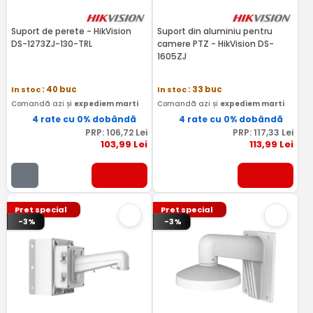
Suport de perete - HikVision
Suport din aluminiu pentru
DS-1273ZJ-130-TRL
camere PTZ - HikVision DS-
1605ZJ
In stoc
: 40 buc
In stoc
: 33 buc
Comandă azi și
expediem marti
Comandă azi și
expediem marti
4 rate cu 0% dobândă
4 rate cu 0% dobândă
PRP:
106
,72
Lei
PRP:
117
,33
Lei
103
,99
Lei
113
,99
Lei
Pret special
Pret special
-3%
-3%