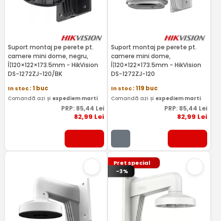
Suport montaj pe perete pt.
Suport montaj pe perete pt.
camere mini dome, negru,
camere mini dome,
Î¦120×122×173.5mm - HikVision
Î¦120×122×173.5mm - HikVision
DS-1272ZJ-120/BK
DS-1272ZJ-120
In stoc
: 1 buc
In stoc
: 119 buc
Comandă azi și
expediem marti
Comandă azi și
expediem marti
PRP:
85
,44
Lei
PRP:
85
,44
Lei
82
,99
Lei
82
,99
Lei
Pret special
-3%