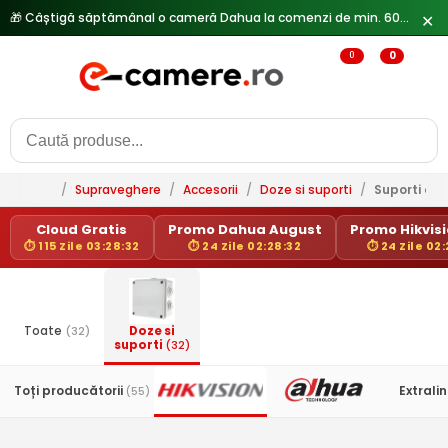
🎁 Câștigă săptămânal o cameră Dahua la comenzi de min. 600 lei —
✕
0
0
/
Supraveghere
/
Accesorii
/
Doze si suporti
/
Suporti ca
Cloud Gratis
Promo Dahua August
Promo Hikvisio
⏱ 115 Zile 03:28:32
⏱ 24 Zile 02:28:32
⏱ 24 Zile 02
Toate
(32)
Doze si
suporti
(32)
Toți producătorii
Extrali
(55)