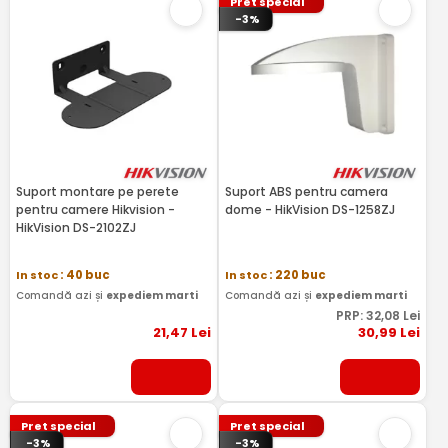
Pret special
-3%
Suport montare pe perete
Suport ABS pentru camera
pentru camere Hikvision -
dome - HikVision DS-1258ZJ
HikVision DS-2102ZJ
In stoc
: 40 buc
In stoc
: 220 buc
Comandă azi și
expediem marti
Comandă azi și
expediem marti
PRP:
32
,08
Lei
21
,47
Lei
30
,99
Lei
Pret special
Pret special
-3%
-3%