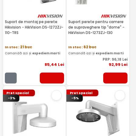
Suport de montaj pe perete
Suport perete pentru camere
Hikvision - HikVision DS-1272ZJ-
de supraveghere tip "dome" -
110-TRS
HikVision DS-1273ZJ-130
In stoc
: 21 buc
In stoc
: 62 buc
Comandă azi și
expediem marti
Comandă azi și
expediem marti
PRP:
96
,18
Lei
85
,44
Lei
92
,99
Lei
Pret special
Pret special
-3%
-5%