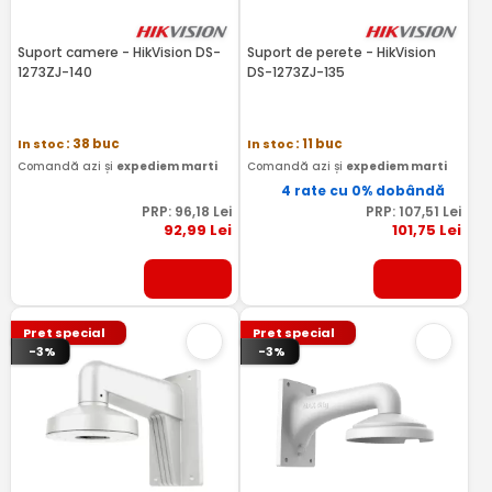
Suport camere - HikVision DS-
Suport de perete - HikVision
1273ZJ-140
DS-1273ZJ-135
In stoc
: 38 buc
In stoc
: 11 buc
Comandă azi și
expediem marti
Comandă azi și
expediem marti
4 rate cu 0% dobândă
PRP:
96
,18
Lei
PRP:
107
,51
Lei
92
,99
Lei
101
,75
Lei
Pret special
Pret special
-3%
-3%