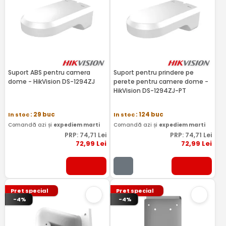
Suport ABS pentru camera
Suport pentru prindere pe
dome - HikVision DS-1294ZJ
perete pentru camere dome -
HikVision DS-1294ZJ-PT
In stoc
: 29 buc
In stoc
: 124 buc
Comandă azi și
expediem marti
Comandă azi și
expediem marti
PRP:
74
,71
Lei
PRP:
74
,71
Lei
72
,99
Lei
72
,99
Lei
Pret special
Pret special
-4%
-4%