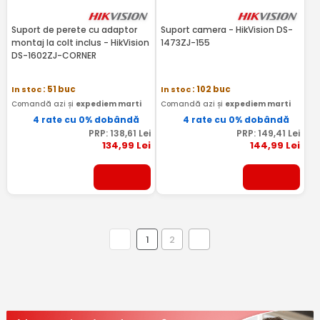
Suport de perete cu adaptor
Suport camera - HikVision DS-
montaj la colt inclus - HikVision
1473ZJ-155
DS-1602ZJ-CORNER
In stoc
: 51 buc
In stoc
: 102 buc
Comandă azi și
expediem marti
Comandă azi și
expediem marti
4 rate cu 0% dobândă
4 rate cu 0% dobândă
PRP:
138
,61
Lei
PRP:
149
,41
Lei
134
,99
Lei
144
,99
Lei
1
2