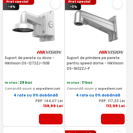
Pret special
Pret special
-4%
-3%
Suport de perete cu doza -
Suport de prindere pe perete
HikVision DS-1272ZJ-110B
pentru speed dome - HikVision
DS-1602ZJ-P
In stoc
: 29 buc
In stoc
: 11 buc
Comandă acum și
expediem Luni
Comandă acum și
expediem Luni
4 rate cu 0% dobândă
4 rate cu 0% dobândă
PRP:
144
,07
Lei
PRP:
117
,33
Lei
138
,99
Lei
113
,99
Lei