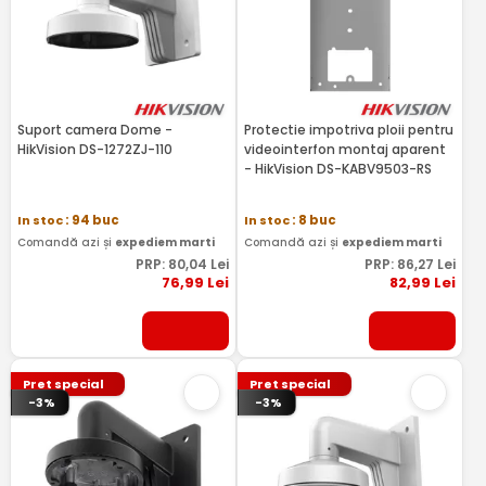
Suport camera Dome -
Protectie impotriva ploii pentru
HikVision DS-1272ZJ-110
videointerfon montaj aparent
- HikVision DS-KABV9503-RS
In stoc
: 94 buc
In stoc
: 8 buc
Comandă azi și
expediem marti
Comandă azi și
expediem marti
PRP:
80
,04
Lei
PRP:
86
,27
Lei
76
,99
Lei
82
,99
Lei
Pret special
Pret special
-3%
-3%