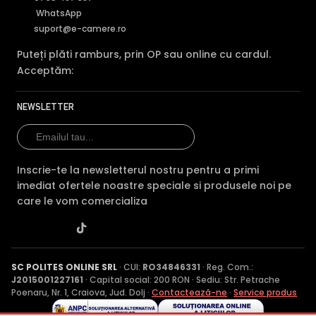
WhatsApp
suport@e-camere.ro
Puteți plăti ramburs, prin OP sau online cu cardul.
Acceptăm:
NEWSLETTER
Inscrie-te la newsletterul nostru pentru a primi
imediat ofertele noastre speciale si produsele noi pe
care le vom comercializa
SC POLITES ONLINE SRL
· CUI:
RO34846331
· Reg. Com.:
J2015001227161
· Capital social: 200 RON · Sediu: Str. Petrache
Poenaru, Nr. 1, Craiova, Jud. Dolj ·
Contactează-ne
·
Service produs