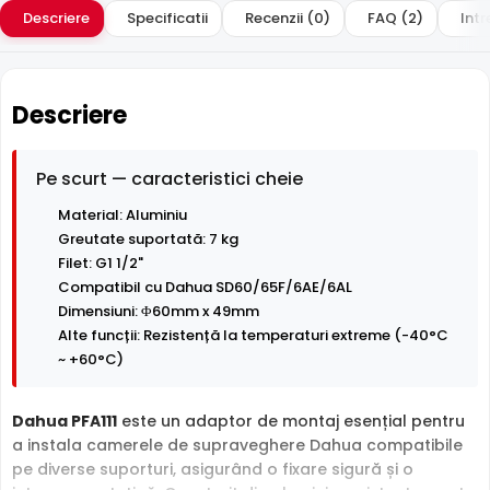
Descriere
Specificatii
Recenzii (0)
FAQ (2)
Intr
Descriere
Pe scurt — caracteristici cheie
Material: Aluminiu
Greutate suportată: 7 kg
Filet: G1 1/2"
Compatibil cu Dahua SD60/65F/6AE/6AL
Dimensiuni: Φ60mm x 49mm
Alte funcții: Rezistență la temperaturi extreme (-40°C
~ +60°C)
Dahua PFA111
este un adaptor de montaj esențial pentru
a instala camerele de supraveghere Dahua compatibile
pe diverse suporturi, asigurând o fixare sigură și o