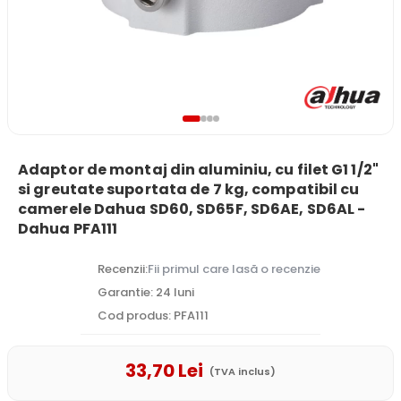
Adaptor de montaj din aluminiu, cu filet G1 1/2"
si greutate suportata de 7 kg, compatibil cu
camerele Dahua SD60, SD65F, SD6AE, SD6AL -
Dahua PFA111
Recenzii:
Fii primul care lasă o recenzie
Garantie: 24 luni
Cod produs: PFA111
33
,70
Lei
(TVA inclus)