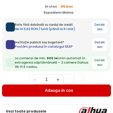
In stoc
: 66 buc
Expediem Maine
Detalii
Rate fără dobândă cu cardul de credit
de la 5,62 RON / lună (până la 6 rate)
aici
Detalii
Instituție publică sau bugetară?
Postăm produsul în catalogul SEAP
aici
La comenzi de min.
600 lei
intri automat în
Detalii
extragerea săptămânală — 2 camere Dahua
aici
Wi-Fi 6 cadou.
-
+
Adauga in cos
Vezi toate produsele