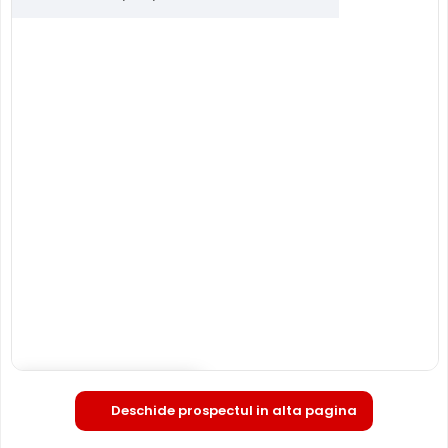
Deschide in fullscreen
Deschide prospectul in alta pagina