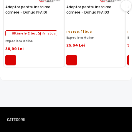
Adaptor pentru instalare
Adaptor pentru instalare
Ad
camere - Dahua PFA101
camere - Dahua PFA103
ca
In stoc
: 11 buc
In
Ultimele 2 bucăți în stoc
Expediem Maine
Ex
Expediem Maine
25
,64
Lei
31
36
,99
Lei
CATEGORII