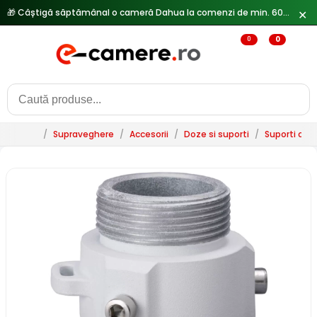
🎁 Câștigă săptămânal o cameră Dahua la comenzi de min. 600 lei —
✕
0
0
/
Supraveghere
/
Accesorii
/
Doze si suporti
/
Suporti ca