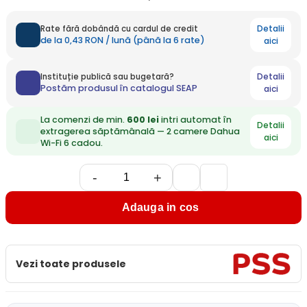
Detalii
Rate fără dobândă cu cardul de credit
de la 0,43 RON / lună (până la 6 rate)
aici
Detalii
Instituție publică sau bugetară?
Postăm produsul în catalogul SEAP
aici
La comenzi de min.
600 lei
intri automat în
Detalii
extragerea săptămânală — 2 camere Dahua
aici
Wi-Fi 6 cadou.
-
+
Adauga in cos
Vezi toate produsele