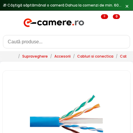
🎁 Câștigă săptămânal o cameră Dahua la comenzi de min. 600 lei —
✕
0
0
/
Supraveghere
/
Accesorii
/
Cabluri si conectica
/
Cablur