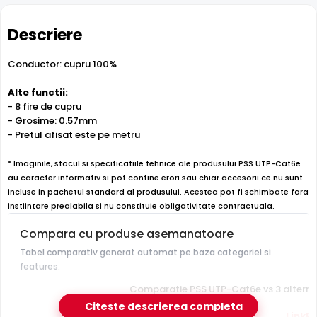
Descriere
Conductor: cupru 100%
Alte functii:
- 8 fire de cupru
- Grosime: 0.57mm
- Pretul afisat este pe metru
* Imaginile, stocul si specificatiile tehnice ale produsului PSS UTP-Cat6e
au caracter informativ si pot contine erori sau chiar accesorii ce nu sunt
incluse in pachetul standard al produsului. Acestea pot fi schimbate fara
instiintare prealabila si nu constituie obligativitate contractuala.
Compara cu produse asemanatoare
Tabel comparativ generat automat pe baza categoriei si
features.
Comparatie PSS UTP-Cat6e vs 3 alterna
Citeste descrierea completa
Dahua
PSS UTP-Cat6e
LinkP