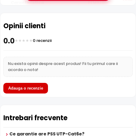
Caracteristica
PFM920I-
(acest produs)
UTP-C
6UN-Cx1M
Pret
3 lei
2 lei
200 lei
Opinii clienti
Cabluri si
Cabluri si
Cabluri
Categorie
conectica
conectica
conec
0.0
0 recenzii
Subcategorie
Cabluri
Cabluri
Cablur
Sub-
Retea
Retea
Retea
Nu exista opinii despre acest produs! Fii tu primul care ii
subcategorie
acorda o nota!
Garantie
24 luni
24 luni
24 luni
Adauga o recenzie
Intrebari frecvente
Ce garantie are PSS UTP-Cat6e?