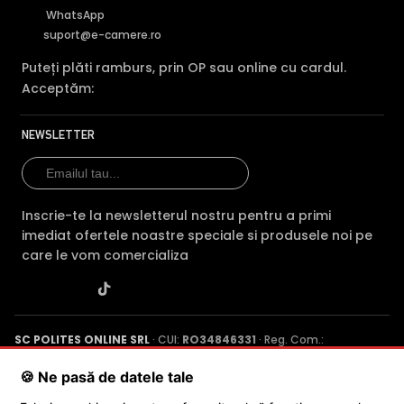
WhatsApp
suport@e-camere.ro
Puteți plăti ramburs, prin OP sau online cu cardul.
Acceptăm:
NEWSLETTER
Inscrie-te la newsletterul nostru pentru a primi
imediat ofertele noastre speciale si produsele noi pe
care le vom comercializa
SC POLITES ONLINE SRL
· CUI:
RO34846331
· Reg. Com.:
J2015001227161
· Capital social: 200 RON · Sediu: Str. Petrache
Poenaru, Nr. 1, Craiova, Jud. Dolj ·
Contactează-ne
·
Service produs
🍪 Ne pasă de datele tale