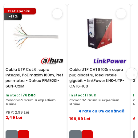
Pret special
-17%
Cablu UTP Cat.6, cupru
Cablu UTP CAT6 100m cupru
Ca
integral, PoE maxim 160m, Pret
pur, albastru, ideal retele
in
per metru - Dahua PFM920I-
gigabit - LinkPower LINK-UTP-
30
6UN-Cx1M
CAT6-100
In stoc
: 176 buc
In stoc
: 11 buc
In
Comandă acum și
expediem
Comandă acum și
expediem
Co
Maine
Maine
Ma
4 rate cu 0% dobândă
PRP:
2
,99
Lei
2
,49
Lei
199
,99
Lei
6