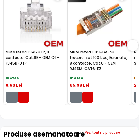
Mufa retea RJ45 UTP, 8
Mufa retea FTP RJ45 cu
Mu
contacte, Cat.6E - OEM C6-
trecere, set 100 buc, Ecranate,
mi
RJ45N-UTP
8 contacte, Cat.6 - OEM
SR
RJ45M-CAT6-EZ
In stoc
In stoc
In
0
,60
Lei
65
,99
Lei
2
,
Produse asemanatoare
Vezi toate 8 produse