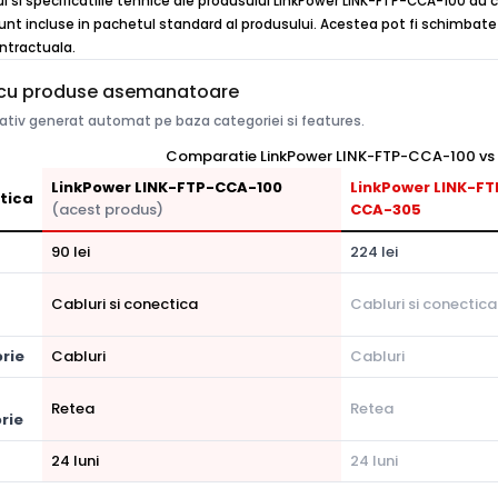
ul si specificatiile tehnice ale produsului LinkPower LINK-FTP-CCA-100 au c
unt incluse in pachetul standard al produsului. Acestea pot fi schimbate f
ontractuala.
cu produse asemanatoare
tiv generat automat pe baza categoriei si features.
Comparatie LinkPower LINK-FTP-CCA-100 vs 3
LinkPower LINK-FTP-CCA-100
LinkPower LINK-FT
tica
(acest produs)
CCA-305
90 lei
224 lei
Cabluri si conectica
Cabluri si conectica
rie
Cabluri
Cabluri
Retea
Retea
rie
24 luni
24 luni