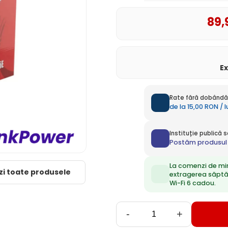
89
,
E
Rate fără dobândă 
de la 15,00 RON / 
Instituție publică
Postăm produsul 
La comenzi de mi
zi toate produsele
extragerea săpt
Wi-Fi 6 cadou.
-
+