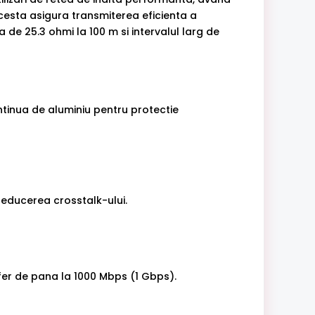
cesta asigura transmiterea eficienta a
a de 25.3 ohmi la 100 m si intervalul larg de
ntinua de aluminiu pentru protectie
reducerea crosstalk-ului.
er de pana la 1000 Mbps (1 Gbps).