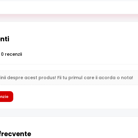
enti
0 recenzii
inii despre acest produs! Fii tu primul care ii acorda o nota!
nzie
 frecvente