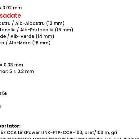
 ± 0.02 mm
rsadate
astru / Alb-Albastru (12 mm)
tocaliu / Alb-Portocaliu (16 mm)
rde / Alb-Verde (14 mm)
ro / Alb-Maro (18 mm)
 ± 0.03 mm
ior: 5 ± 0.2 mm
T5E
m
portator:
5E CCA LinkPower LINK-FTP-CCA-100, pret/100 m, gri