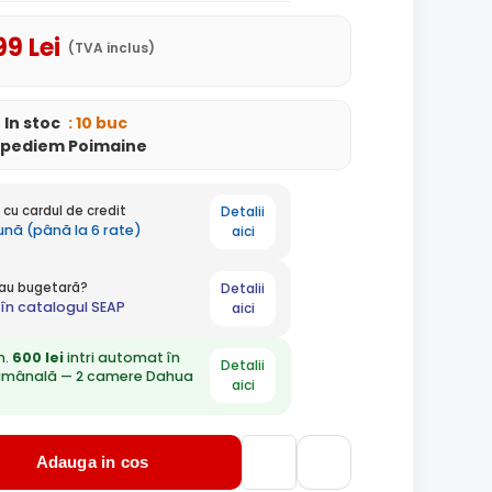
99
Lei
(TVA inclus)
In stoc
: 10 buc
xpediem Poimaine
Detalii
cu cardul de credit
lună (până la 6 rate)
aici
Detalii
 sau bugetară?
în catalogul SEAP
aici
n.
600 lei
intri automat în
Detalii
ămânală — 2 camere Dahua
aici
Adauga in cos