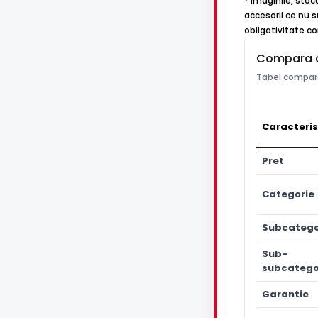
* Imaginile, stoc
accesorii ce nu s
obligativitate c
Compara 
Tabel compara
Caracteris
Pret
Categorie
Subcatego
Sub-
subcatego
Garantie