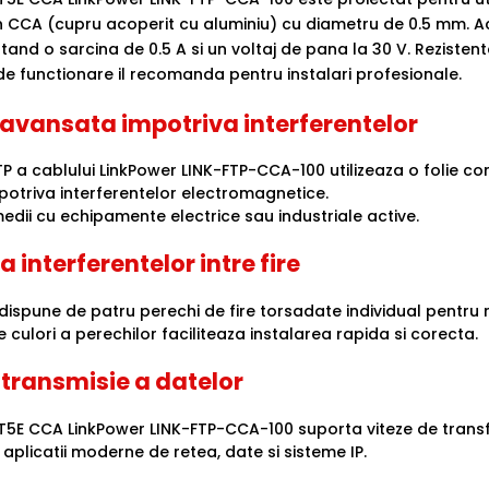
n CCA (cupru acoperit cu aluminiu) cu diametru de 0.5 mm. A
tand o sarcina de 0.5 A si un voltaj de pana la 30 V. Rezistent
e functionare il recomanda pentru instalari profesionale.
 avansata impotriva interferentelor
P a cablului LinkPower LINK-FTP-CCA-100 utilizeaza o folie co
potriva interferentelor electromagnetice.
edii cu echipamente electrice sau industriale active.
 interferentelor intre fire
ispune de patru perechi de fire torsadate individual pentru 
 culori a perechilor faciliteaza instalarea rapida si corecta.
 transmisie a datelor
T5E CCA LinkPower LINK-FTP-CCA-100 suporta viteze de transf
u aplicatii moderne de retea, date si sisteme IP.