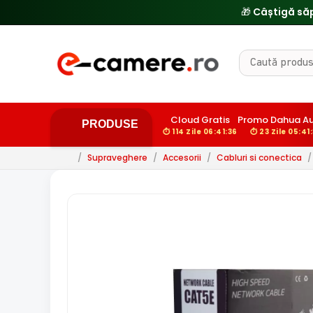
🎁 Câștigă să
Cloud Gratis
Promo Dahua A
PRODUSE
⏱ 114 Zile 06:41:35
⏱ 23 Zile 05:41
/
Supraveghere
/
Accesorii
/
Cabluri si conectica
/