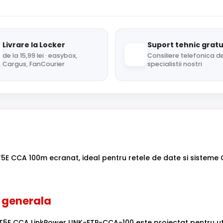
Livrare la Locker
Suport tehnic gratu
de la 15,99 lei · easybox,
Consiliere telefonica de
Cargus, FanCourier
specialistii nostri
5E CCA 100m ecranat, ideal pentru retele de date si sisteme 
 generala
T5E CCA LinkPower LINK-FTP-CCA-100 este proiectat pentru uti