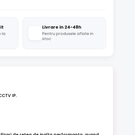
it
Livrare in 24-48h
 la
Pentru produsele aflate in
stoc
CCTV IP.
lizari de retea de inalta performanta, avand