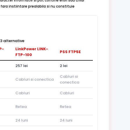
aracter informativ si pot contine erori sau chiar
ara instiintare prealabila si nu constituie
 alternative
P-
LinkPower LINK-
PSS FTP5E
FTP-100
257 lei
2 lei
Cabluri si
Cabluri si conectica
conectica
Cabluri
Cabluri
Retea
Retea
24 luni
24 luni