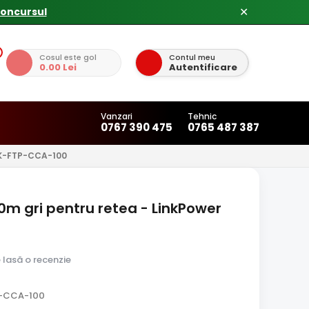
concursul
✕
Cosul este gol
Contul meu
0.00 Lei
Autentificare
Vanzari
Tehnic
0767 390 475
0765 487 387
K-FTP-CCA-100
m gri pentru retea - LinkPower
e lasă o recenzie
P-CCA-100