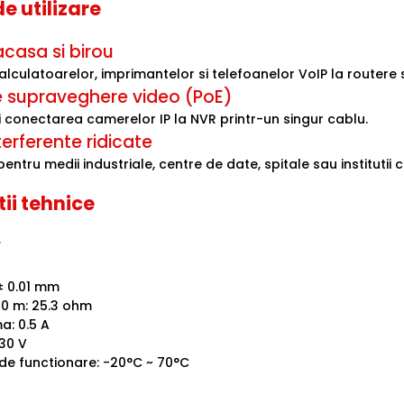
e utilizare
acasa si birou
culatoarelor, imprimantelor si telefoanelor VoIP la routere si
 supraveghere video (PoE)
 conectarea camerelor IP la NVR printr-un singur cablu.
erferente ridicate
tru medii industriale, centre de date, spitale sau institutii 
tii tehnice
r
± 0.01 mm
00 m: 25.3 ohm
a: 0.5 A
 30 V
e functionare: -20°C ~ 70°C