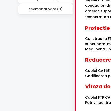
conductori di
Asemanatoare (8)
datelor, supor
temperatura d
Protectie
Constructia FT
superioara im
Ideal pentru m
Reducerea
Cablul CAT5E d
Codificarea pe
Viteza de
Cablul FTP CA
Potrivit pentr