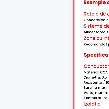
Exemple d
Retele de 
Conectarea cal
Sisteme de
Alimentarea si
Zone cu int
Recomandat pen
Specifica
Conducto
Material: CCA
Diametru: 0.5 
Rezistenta / 1
Sarcina maxim
Voltaj maxim:
Temperatura d
Izolatie