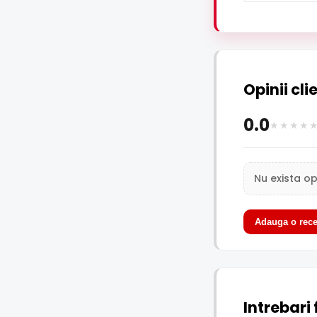
Opinii cli
0.0
Nu exista op
Adauga o rece
Intrebari