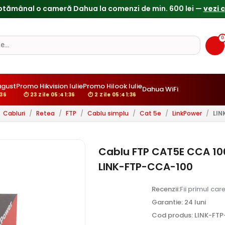
ptămânal o cameră Dahua la comenzi de min. 600 lei —
vezi 
0
ugust
Promo Hikvision Iulie
Promo Hilook Iulie
Dahua WiFi
:35
⏱ 23 Zile 05:41:35
⏱ 2 Zile 05:41:35
Cabluri
/
Retea
/
FTP
/
Cablu simplu
/
Cat 5e
/
LinkPower
/
LIN
Cablu FTP CAT5E CCA 100
LINK-FTP-CCA-100
Recenzii:
Fii primul car
Garantie: 24 luni
Cod produs: LINK-FT