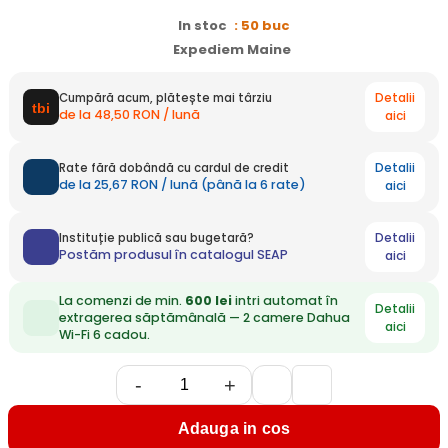
In stoc
: 50 buc
Expediem Maine
Detalii
Cumpără acum, plătește mai târziu
de la 48,50 RON / lună
aici
Detalii
Rate fără dobândă cu cardul de credit
de la 25,67 RON / lună (până la 6 rate)
aici
Detalii
Instituție publică sau bugetară?
Postăm produsul în catalogul SEAP
aici
La comenzi de min.
600 lei
intri automat în
Detalii
extragerea săptămânală — 2 camere Dahua
aici
Wi-Fi 6 cadou.
-
+
Adauga in cos