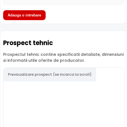
Kijo Battery JS12-18
Kijo Battery
Ki
Caracteristica
(acest produs)
JS12-9
JS
Adauga o intrebare
Pret
154 lei
82 lei
117
Solutii
So
Categorie
Solutii alimentare
alimentare
al
Prospect tehnic
Subcategorie
Acumulatori
Acumulatori
Ac
Prospectul tehnic contine specificatii detaliate, dimensiuni
Sub-
12V
12V
12
si informatii utile oferite de producator.
subcategorie
Garantie
24 luni
24 luni
24
Previzualizare prospect (se incarca la scroll)