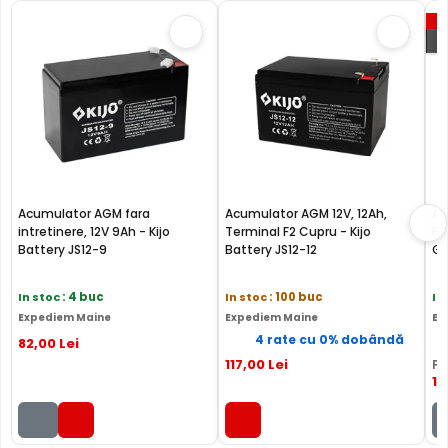
P
Acumulator AGM fara
Acumulator AGM 12V, 12Ah,
Ac
intretinere, 12V 9Ah - Kijo
Terminal F2 Cupru - Kijo
Fa
Battery JS12-9
Battery JS12-12
GP
In stoc
: 4 buc
In stoc
: 100 buc
In
Expediem Maine
Expediem Maine
Ex
4 rate cu 0% dobândă
82
,00
Lei
117
,00
Lei
PR
12