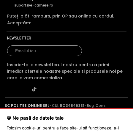
suport@e-camere.ro
Puteți plăti ramburs, prin OP sau online cu cardul.
Acceptăm:
NEWSLETTER
Inscrie-te la newsletterul nostru pentru a primi
imediat ofertele noastre speciale si produsele noi pe
care le vom comercializa
SC POLITES ONLINE SRL
· CUI:
RO34846331
· Reg. Com.:
J2015001227161
· Capital social: 200 RON · Sediu: Str. Petrache
Poenaru, Nr. 1, Craiova, Jud. Dolj ·
Contactează-ne
·
Service produs
🍪 Ne pasă de datele tale
Folosim cookie-uri pentru a face site-ul să funcționeze, a-l