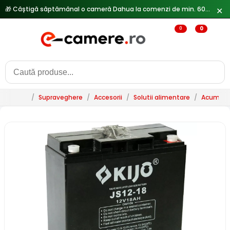
🎁 Câștigă săptămânal o cameră Dahua la comenzi de min. 600 lei —
✕
0
0
/
Supraveghere
/
Accesorii
/
Solutii alimentare
/
Acumulat