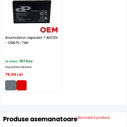
Acumulator capsulat 7 AH/12V
- OEM PL-7AH
In stoc
: 187 buc
Expediem Maine
75
,00
Lei
Produse asemanatoare
Vezi toate 8 produse