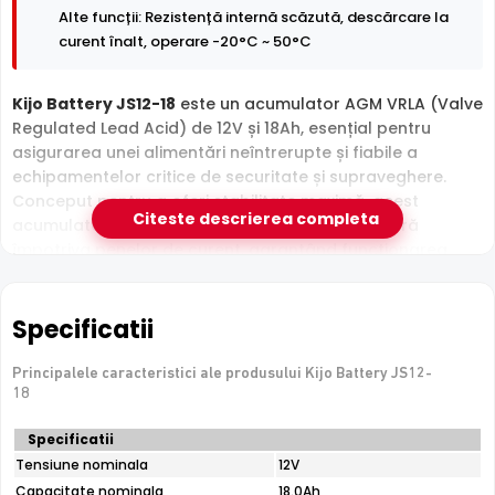
Alte funcții: Rezistență internă scăzută, descărcare la
curent înalt, operare -20°C ~ 50°C
Kijo Battery JS12-18
este un acumulator AGM VRLA (Valve
Regulated Lead Acid) de 12V și 18Ah, esențial pentru
asigurarea unei alimentări neîntrerupte și fiabile a
echipamentelor critice de securitate și supraveghere.
Conceput pentru a oferi stabilitate maximă, acest
Citeste descrierea completa
acumulator protejează sistemele dumneavoastră
împotriva penelor de curent, garantând funcționarea
continuă a camerelor, sistemelor de alarmă și a altor
dispozitive vitale. Este o soluție robustă care combină
performanța cu o durată de viață extinsă, asigurând
Specificatii
liniștea dumneavoastră pe termen lung.
Principalele caracteristici ale produsului Kijo Battery JS12-
Caracteristici principale:
18
•
Tensiune nominală:
12V
•
Capacitate nominală:
18Ah (la 20 ore, 0.90A la 10.5V)
Specificatii
Specificatii
tehnice
•
Tehnologie:
AGM (Absorbed Glass Mat), fără
Tensiune nominala
12V
Kijo
întreținere
Capacitate nominala
18.0Ah
Battery