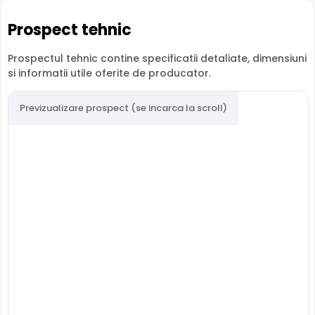
Garantie
24 luni
24 luni
24
Prospect tehnic
Prospectul tehnic contine specificatii detaliate, dimensiuni
si informatii utile oferite de producator.
Previzualizare prospect (se incarca la scroll)