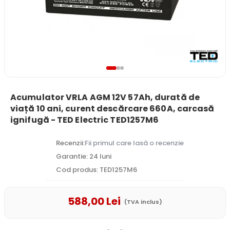
Acumulator VRLA AGM 12V 57Ah, durată de
viață 10 ani, curent descărcare 660A, carcasă
ignifugă - TED Electric TED1257M6
Recenzii:
Fii primul care lasă o recenzie
Garantie: 24 luni
Cod produs: TED1257M6
588
,00
Lei
(TVA inclus)