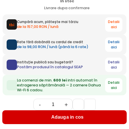
In stoc
Livrare dupa confirmare
Detalii
Cumpără acum, plătește mai târziu
de la 157,00 RON / lună
aici
Detalii
Rate fără dobândă cu cardul de credit
de la 98,00 RON / lună (până la 6 rate)
aici
Detalii
Instituție publică sau bugetară?
Postăm produsul în catalogul SEAP
aici
La comenzi de min.
600 lei
intri automat în
Detalii
extragerea săptămânală — 2 camere Dahua
aici
Wi-Fi 6 cadou.
-
+
Adauga in cos