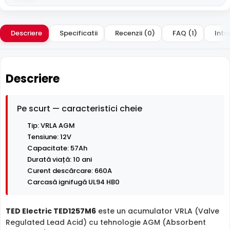
Descriere
Specificatii
Recenzii (0)
FAQ (1)
Intre
Descriere
Pe scurt — caracteristici cheie
Tip: VRLA AGM
Tensiune: 12V
Capacitate: 57Ah
Durată viață: 10 ani
Curent descărcare: 660A
Carcasă ignifugă UL94 HB0
TED Electric TED1257M6
este un acumulator VRLA (Valve
Regulated Lead Acid) cu tehnologie AGM (Absorbent