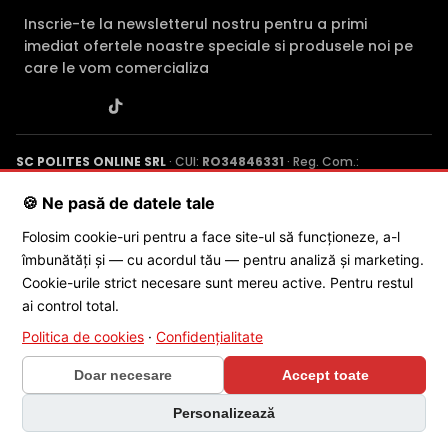
Inscrie-te la newsletterul nostru pentru a primi
imediat ofertele noastre speciale si produsele noi pe
care le vom comercializa
SC POLITES ONLINE SRL
· CUI:
RO34846331
· Reg. Com.:
J2015001227161
· Capital social: 200 RON · Sediu: Str. Petrache
Poenaru, Nr. 1, Craiova, Jud. Dolj ·
Contactează-ne
·
Service produs
🍪 Ne pasă de datele tale
Folosim cookie-uri pentru a face site-ul să funcționeze, a-l
îmbunătăți și — cu acordul tău — pentru analiză și marketing.
© 2026 SC POLITES ONLINE SRL
Cookie-urile strict necesare sunt mereu active. Pentru restul
ai control total.
Politica de cookies
·
Confidențialitate
Doar necesare
Accept toate
×
Personalizează
🎁 CONCURS SĂPTĂMÂNAL