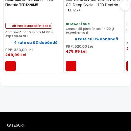
Electric TED1228M5
GEL Deep Cycle - TED Electric
El
TED1257
In stoc
: 1 buc
In
Ultima bucată în stoc
Comandă până în ora 14:00 și
Li
Comandă până în ora 14:00 și
expediem azi
expediem azi
4 rate cu 0% dobândă
4 rate cu 0% dobândă
PR
PRP:
520
,00
Lei
2
PRP:
333
,00
Lei
478
,99
Lei
249
,99
Lei
CATEGORII