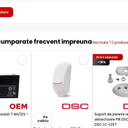
ebare
cumparate frecvent impreuna
Vezi toate 10 produs
Pret special
-16%
sulat 7 AH/12V -
Suport de perete r
Pe
detectoare PIR DSC
cablu
DSC LC-L2ST