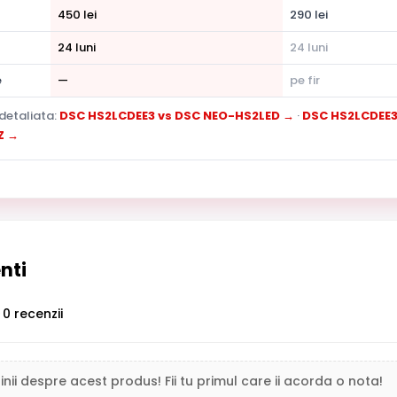
450 lei
290 lei
24 luni
24 luni
e
—
pe fir
detaliata:
DSC HS2LCDEE3 vs DSC NEO-HS2LED →
·
DSC HS2LCDEE3
Z →
enti
0 recenzii
inii despre acest produs! Fii tu primul care ii acorda o nota!