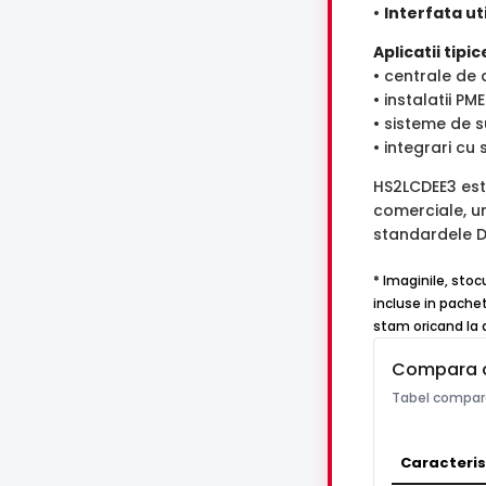
•
Interfata uti
Aplicatii tipic
• centrale de 
• instalatii 
• sisteme de s
• integrari cu
HS2LCDEE3 este
comerciale, un
standardele DSC
* Imaginile, stoc
incluse in pachet
stam oricand la d
Compara 
Tabel compara
Caracteris