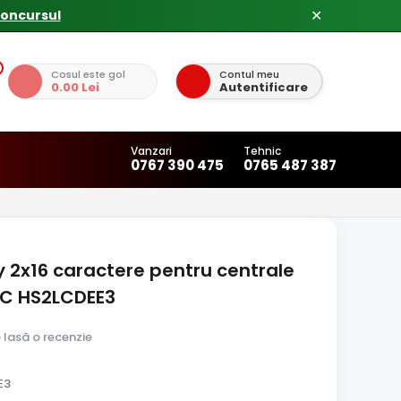
✕
Cosul este gol
Contul meu
0.00 Lei
Autentificare
Vanzari
Tehnic
0767 390 475
0765 487 387
y 2x16 caractere pentru centrale
SC HS2LCDEE3
e lasă o recenzie
E3