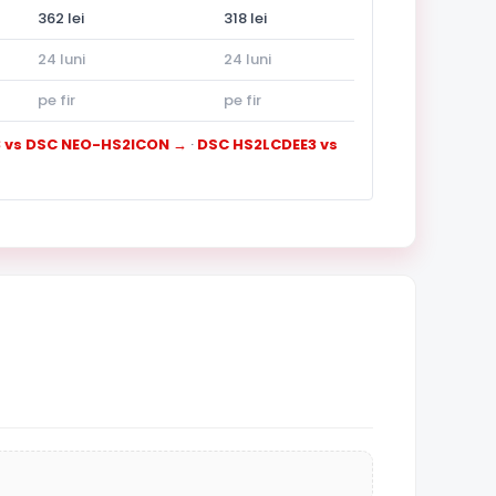
362 lei
318 lei
24 luni
24 luni
pe fir
pe fir
 vs DSC NEO-HS2ICON →
·
DSC HS2LCDEE3 vs