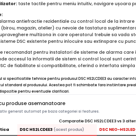
lizator:
taste tactile pentru meniu intuitiv, navigare ușoara pr
e:
alarma antiefractie rezidentiale cu control local de la intrare
PME (birou, magazin, atelier) cu nevoie de tastatura suplimen
upraveghere multizona in care operatorul trebuie sa vada sta
 sisteme DSC existente pentru inlocuire sau extinspare cu pun
 recomandat pentru instalatori de sisteme de alarma care int
de accesul la informatii de sistem si control local sunt cerint
 de fiabilitate si compatibilitate, oferind o interfata simpla si
ul si specificatiile tehnice pentru produsul DSC HS2LCDEE3 au caracter inf
ul standard al produsului. Acestea pot fi schimbate fara instiintare preal
ispozitie pentru eventuale clarificari.
cu produse asemanatoare
tiv generat automat pe baza categoriei si features.
Comparatie DSC HS2LCDEE3 vs 3 alter
tica
DSC HS2LCDEE3
(acest produs)
DSC NEO-HS2LED