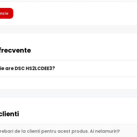
nzie
 frecvente
ie are DSC HS2LCDEE3?
clienti
trebari de la clienti pentru acest produs. Ai nelamuriri?