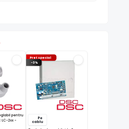
e
Pret special
-3%
eglabil pentru
Pe
 LC-2xx -
cablu