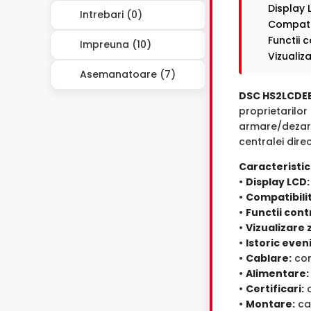
Display L
Intrebari (0)
Compatib
Functii 
Impreuna (10)
Vizualiz
Asemanatoare (7)
DSC HS2LCDE
proprietarilor
armare/dezarm
centralei dire
Caracteristici
•
Display LCD:
•
Compatibili
•
Functii cont
•
Vizualizare 
•
Istoric eve
•
Cablare:
con
•
Alimentare:
•
Certificari:
c
•
Montare:
ca