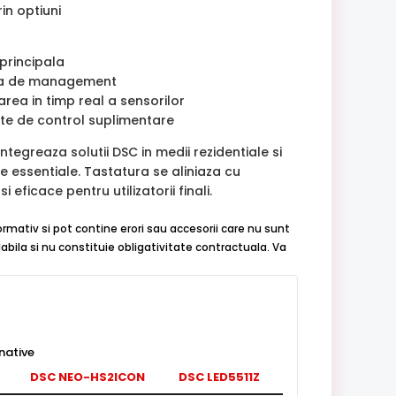
in optiuni
 principala
tara de management
rea in timp real a sensorilor
cte de control suplimentare
egreaza solutii DSC in medii rezidentiale si
e essentiale. Tastatura se aliniaza cu
 eficace pentru utilizatorii finali.
ormativ si pot contine erori sau accesorii care nu sunt
abila si nu constituie obligativitate contractuala. Va
native
DSC NEO-HS2ICON
DSC LED5511Z