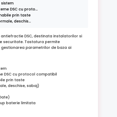
i sistem
teme DSC cu proto...
abile prin taste
rmale, deschis...
ntiefractie DSC, destinata instalatorilor si
de securitate. Tastatura permite
i gestionarea parametrilor de baza ai
stem
me DSC cu protocol compatibil
le prin taste
ale, deschise, sabaj)
 Date)
up baterie limitata