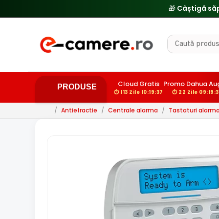
Cloud Gratis
Promo Dahua Au
PRODUSE
⏱ 113 Zile 10:19:36
⏱ 22 Zile 09:19:
/
Antiefractie
/
Centrale alarma
/
Tastaturi alarm