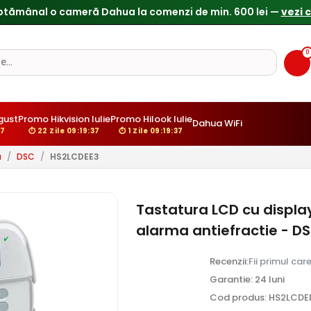
0
gust
Promo Hikvision Iulie
Promo Hilook Iulie
Dahua WiFi
36
⏱ 22 Zile 09:19:36
⏱ 1 Zile 09:19:36
a
/
DSC
/
HS2LCDEE3
Tastatura LCD cu displa
alarma antiefractie - D
Recenzii:
Fii primul car
Garantie: 24 luni
Cod produs: HS2LCDE