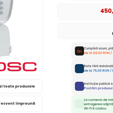
450
Cumpără acum, plă
de la 122,50 RON /
Rate fără dobândă 
de la 75,00 RON / 
Instituție publică
zi toate produsele
Postăm produsul 
La comenzi de mi
frecvent împreună
extragerea săpt
Wi-Fi 6 cadou.