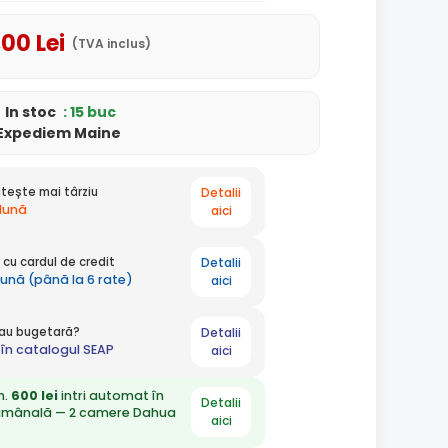
,00
Lei
(TVA inclus)
In stoc
: 15 buc
Expediem Maine
Detalii
tește mai târziu
 lună
aici
Detalii
cu cardul de credit
lună (până la 6 rate)
aici
Detalii
 sau bugetară?
în catalogul SEAP
aici
n.
600 lei
intri automat în
Detalii
ămânală — 2 camere Dahua
aici