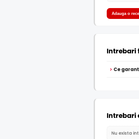
Adauga o rece
Intrebari
Ce garant
Intrebari 
Nu exista in