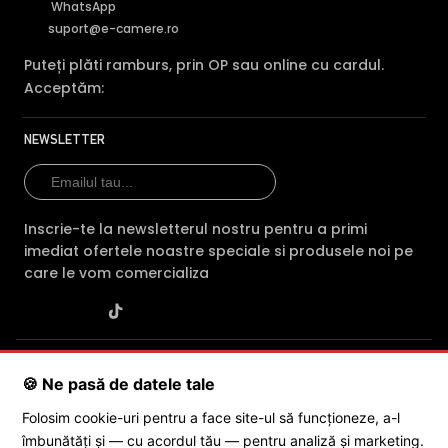
WhatsApp
suport@e-camere.ro
Puteți plăti ramburs, prin OP sau online cu cardul.
Acceptăm:
NEWSLETTER
Inscrie-te la newsletterul nostru pentru a primi
imediat ofertele noastre speciale si produsele noi pe
care le vom comercializa
SC POLITES ONLINE SRL
· CUI:
RO34846331
· Reg. Com.:
🍪 Ne pasă de datele tale
J2015001227161
· Capital social: 200 RON · Sediu: Str. Petrache
Poenaru, Nr. 1, Craiova, Jud. Dolj ·
Contactează-ne
·
Service produs
Folosim cookie-uri pentru a face site-ul să funcționeze, a-l
îmbunătăți și — cu acordul tău — pentru analiză și marketing.