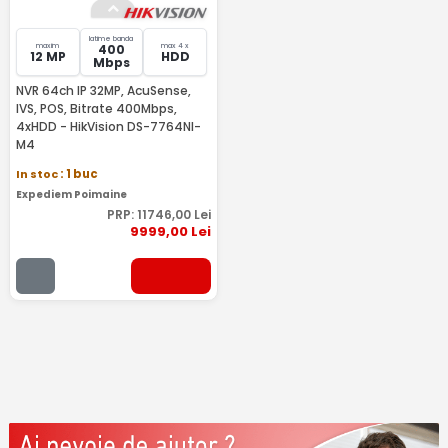
latime banda
maxim
max 4 x
400
12 MP
HDD
Mbps
NVR 64ch IP 32MP, AcuSense,
IVS, POS, Bitrate 400Mbps,
4xHDD - HikVision DS-7764NI-
M4
In stoc
: 1 buc
Expediem Poimaine
PRP:
11746
,00
Lei
9999
,00
Lei