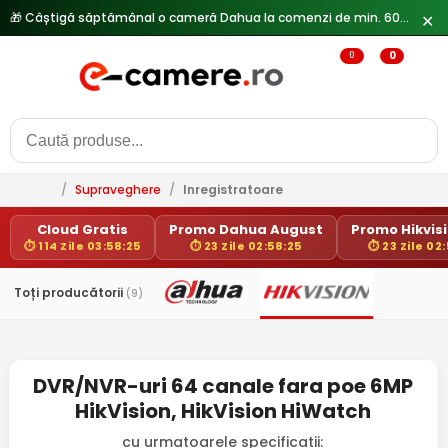
🎁 Câștigă săptămânal o cameră Dahua la comenzi de min. 600 lei —
✕
0
0
/
Supraveghere
/
Inregistratoare
Cloud Gratis
Promo Dahua August
Promo Hikvisi
⏱ 114 Zile 03:58:25
⏱ 23 Zile 02:58:25
⏱ 23 Zile 02
Toți producătorii
(9)
DVR/NVR-uri 64 canale fara poe 6MP
HikVision, HikVision HiWatch
cu urmatoarele specificatii: