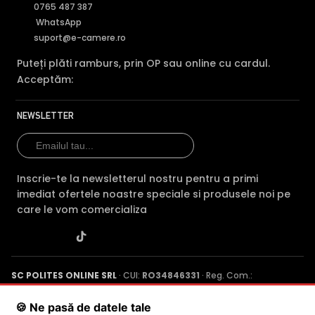
0765 487 387
WhatsApp
suport@e-camere.ro
Puteți plăti ramburs, prin OP sau online cu cardul.
Acceptăm:
NEWSLETTER
Inscrie-te la newsletterul nostru pentru a primi
imediat ofertele noastre speciale si produsele noi pe
care le vom comercializa
SC POLITES ONLINE SRL
· CUI:
RO34846331
· Reg. Com.:
J2015001227161
· Capital social: 200 RON · Sediu: Str. Petrache
Poenaru, Nr. 1, Craiova, Jud. Dolj ·
Contactează-ne
·
Service produs
🍪 Ne pasă de datele tale