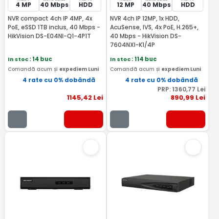
4 MP
40 Mbps
HDD
12 MP
40 Mbps
HDD
NVR compact 4ch IP 4MP, 4x
NVR 4ch IP 12MP, 1x HDD,
PoE, eSSD 1TB inclus, 40 Mbps -
AcuSense, IVS, 4x PoE, H.265+,
HikVision DS-E04NI-Q1-4P1T
40 Mbps - HikVision DS-
7604NXI-K1/4P
In stoc
: 14 buc
In stoc
: 114 buc
Comandă acum și
expediem Luni
Comandă acum și
expediem Luni
4 rate cu 0% dobândă
4 rate cu 0% dobândă
PRP:
1360
,77
Lei
1145
,42
Lei
890
,99
Lei