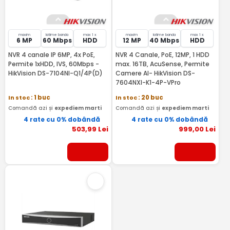
maxim
latime banda
max 1 x
maxim
latime banda
max 1 x
6 MP
60 Mbps
HDD
12 MP
40 Mbps
HDD
NVR 4 canale IP 6MP, 4x PoE,
NVR 4 Canale, PoE, 12MP, 1 HDD
Permite 1xHDD, IVS, 60Mbps -
max. 16TB, AcuSense, Permite
HikVision DS-7104NI-Q1/4P(D)
Camere AI- HikVision DS-
7604NXI-K1-4P-VPro
In stoc
: 1 buc
In stoc
: 20 buc
Comandă azi și
expediem marti
Comandă azi și
expediem marti
4 rate cu 0% dobândă
4 rate cu 0% dobândă
503
,99
Lei
999
,00
Lei