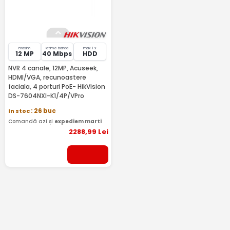
maxim
latime banda
max 1 x
12 MP
40 Mbps
HDD
NVR 4 canale, 12MP, Acuseek,
HDMI/VGA, recunoastere
faciala, 4 porturi PoE- HikVision
DS-7604NXI-K1/4P/VPro
In stoc
: 26 buc
Comandă azi și
expediem marti
2288
,99
Lei