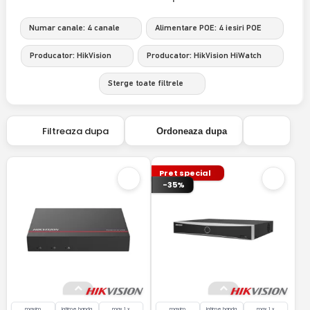
Numar canale: 4 canale
Alimentare POE: 4 iesiri POE
Producator: HikVision
Producator: HikVision HiWatch
Sterge toate filtrele
Filtreaza dupa
Ordoneaza dupa
Pret special
-35%
maxim
latime banda
max 1 x
maxim
latime banda
max 1 x