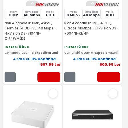
maxim
latime banda
max 1 x
maxim
latime banda
max 1 x
6 MP
40 Mbps
HDD
8 MP
40 Mbps
HDD
/ 4K
NVR 4 canale IP 6MP, 4xPoE,
NVR 4 canale IP 8MP, 4 POE,
Permite 1xHDD, IVS, 40 Mbps -
Bitrate 40Mbps - HikVision DS-
HikVision DS-7104NI-
7604NI-K1/4P
Q1/4P/M(D)
In stoc
: 8 buc
In stoc
: 2 buc
Comandă acum și
expediem Luni
Comandă acum și
expediem Luni
4 rate cu 0% dobândă
4 rate cu 0% dobândă
587
,99
Lei
800
,99
Lei