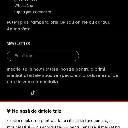
WhatsApp
suport@e-camere.ro
Puteți plăti ramburs, prin OP sau online cu cardul.
Acceptăm:
NEWSLETTER
Inscrie-te la newsletterul nostru pentru a primi
imediat ofertele noastre speciale si produsele noi pe
care le vom comercializa
SC POLITES ONLINE SRL
· CUI:
RO34846331
· Reg. Com.:
🍪 Ne pasă de datele tale
J2015001227161
· Capital social: 200 RON · Sediu: Str. Petrache
Poenaru, Nr. 1, Craiova, Jud. Dolj ·
Contactează-ne
·
Service produs
Folosim cookie-uri pentru a face site-ul să funcționeze, a-l
îmbunătăți și — cu acordul tău — pentru analiză și marketing.