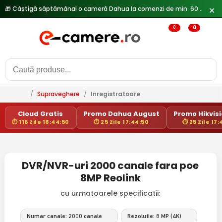
🎁 Câștigă săptămânal o cameră Dahua la comenzi de min. 600 lei —
✕
0
0
/
Supraveghere
/
Inregistratoare
Cloud Gratis
Promo Dahua August
Promo Hikvisio
⏱ 116 Zile 18:44:50
⏱ 25 Zile 17:44:50
⏱ 25 Zile 17:
DVR/NVR-uri 2000 canale fara poe
8MP Reolink
cu urmatoarele specificatii:
Numar canale: 2000 canale
Rezolutie: 8 MP (4K)