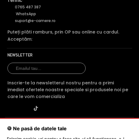
Tehnic
0765 487 387
WhatsApp
suport@e-camere.ro
Puteți plăti ramburs, prin OP sau online cu cardul.
Acceptăm:
NEWSLETTER
Inscrie-te la newsletterul nostru pentru a primi
imediat ofertele noastre speciale si produsele noi pe
care le vom comercializa
SC POLITES ONLINE SRL
· CUI:
RO34846331
· Reg. Com.:
🍪 Ne pasă de datele tale
J2015001227161
· Capital social: 200 RON · Sediu: Str. Petrache
Poenaru, Nr. 1, Craiova, Jud. Dolj ·
Contactează-ne
·
Service produs
Folosim cookie-uri pentru a face site-ul să funcționeze, a-l