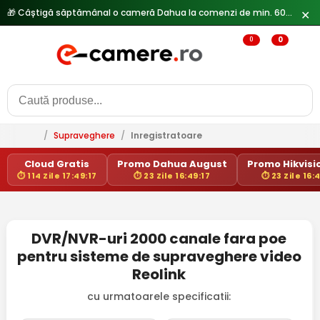
🎁 Câștigă săptămânal o cameră Dahua la comenzi de min. 600 lei —
✕
0
0
/
Supraveghere
/
Inregistratoare
Cloud Gratis
Promo Dahua August
Promo Hikvisio
⏱ 114 Zile 17:49:17
⏱ 23 Zile 16:49:17
⏱ 23 Zile 16:
DVR/NVR-uri 2000 canale fara poe
pentru sisteme de supraveghere video
Reolink
cu urmatoarele specificatii: