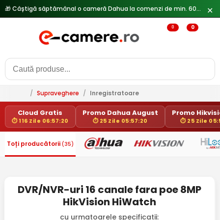
🎁 Câștigă săptămânal o cameră Dahua la comenzi de min. 600 lei —
✕
0
0
/
Supraveghere
/
Inregistratoare
Cloud Gratis
Promo Dahua August
Promo Hikvisio
⏱ 116 Zile 06:57:20
⏱ 25 Zile 05:57:20
⏱ 25 Zile 05:
Toți producătorii
(35)
DVR/NVR-uri 16 canale fara poe 8MP
HikVision HiWatch
cu urmatoarele specificatii: