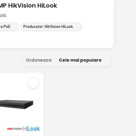
P HikVision HiLook
ii:
ra PoE
Producator: HikVision HiLook
Ordoneaza:
Cele mai populare