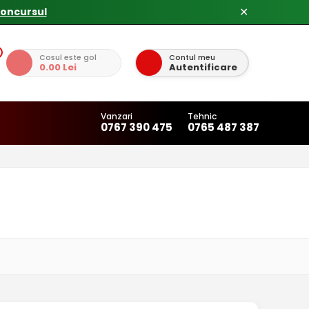
concursul
✕
Cosul este gol
Contul meu
0.00 Lei
Autentificare
Vanzari
Tehnic
0767 390 475
0765 487 387