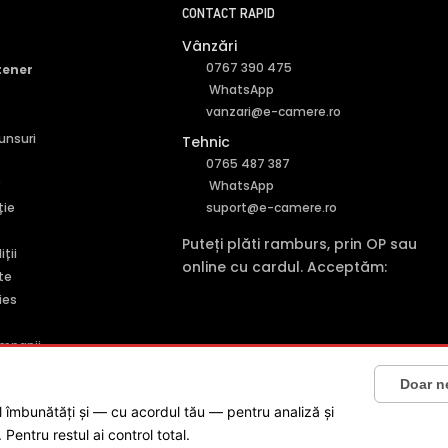
CONTACT RAPID
Vânzări
0767 390 475
tener
WhatsApp
vanzari@e-camere.ro
punsuri
Tehnic
0765 487 387
r
WhatsApp
ție
suport@e-camere.ro
Puteți plăti ramburs, prin OP sau
ții
online cu cardul. Acceptăm:
te
ies
mpanii
5001227161
· Capital social: 200 RON · Sediu: Str. Petrache Poenaru, Nr. 1, C
Doar n
-l îmbunătăți și — cu acordul tău — pentru analiză și
LITES ONLINE SRL
Pentru restul ai control total.