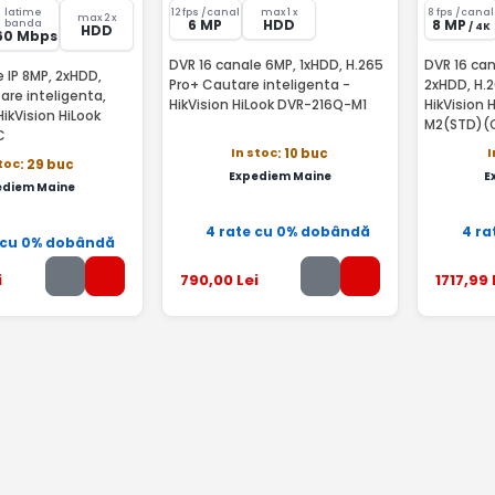
latime
12 fps /canal
max 1 x
8 fps /canal
max 2 x
6 MP
HDD
8 MP
banda
/ 4K
HDD
60 Mbps
DVR 16 canale 6MP, 1xHDD, H.265
DVR 16 can
e IP 8MP, 2xHDD,
Pro+ Cautare inteligenta -
2xHDD, H.2
are inteligenta,
HikVision HiLook DVR-216Q-M1
HikVision 
 HikVision HiLook
M2(STD)(
C
In stoc
I
: 10 buc
stoc
: 29 buc
Expediem Maine
E
ediem Maine
4 rate cu 0% dobândă
4 ra
 cu 0% dobândă
i
790
,00
Lei
1717
,99