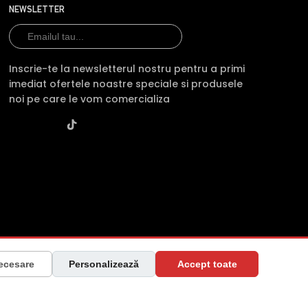
NEWSLETTER
Inscrie-te la newsletterul nostru pentru a primi
imediat ofertele noastre speciale si produsele
noi pe care le vom comercializa
raiova, Jud. Dolj ·
Contactează-ne
·
Service produs
ecesare
Personalizează
Accept toate