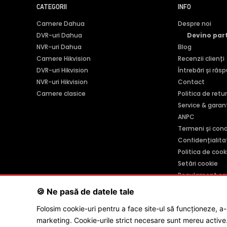
CATEGORII
INFO
Camere Dahua
Despre noi
DVR-uri Dahua
Devino par
NVR-uri Dahua
Blog
Camere Hikvision
Recenzii clienți
DVR-uri Hikvision
Întrebări și răs
NVR-uri Hikvision
Contact
Camere clasice
Politica de retu
Service & garan
ANPC
Termeni și condi
Confidențialita
Politica de cook
Setări cookie
Regulament ca
🍪 Ne pasă de datele tale
SC POLITES ONLINE SRL
· CUI:
RO34846331
· Reg. Com.:
J201
Folosim cookie-uri pentru a face site-ul să funcționeze, a
© 2026 SC PO
marketing. Cookie-urile strict necesare sunt mereu active. 