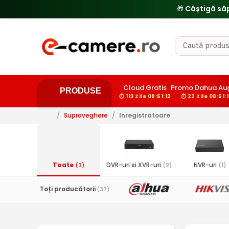
🎁 Câștigă să
Cloud Gratis
Promo Dahua Au
PRODUSE
⏱ 113 Zile 09:51:12
⏱ 22 Zile 08:51:
/
Supraveghere
/
Inregistratoare
Toate
DVR-uri si XVR-uri
NVR-uri
(3)
(2)
(1)
Toți producătorii
(37)