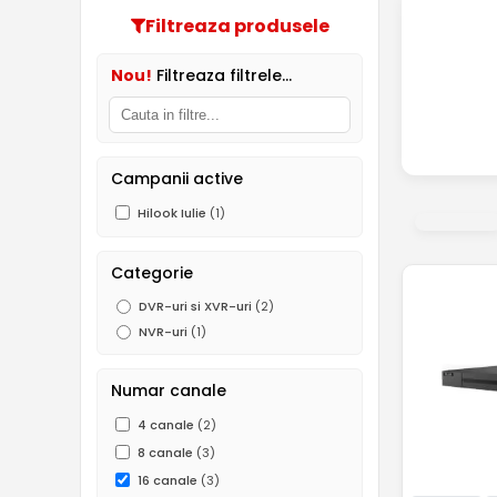
Filtreaza produsele
Nou!
Filtreaza filtrele...
Campanii active
Hilook Iulie
(1)
Categorie
DVR-uri si XVR-uri
(2)
NVR-uri
(1)
Numar canale
4 canale
(2)
8 canale
(3)
16 canale
(3)