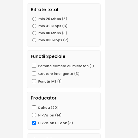
Bitrate total
min 20 Mbps
(3)
min 40 Mbps
(3)
min 80 Mbps
(3)
min 100 Mbps
(2)
Functii Speciale
Permite camere cu microfon
(1)
Cautare inteligenta
(3)
Functii IVS
(1)
Producator
Dahua
(20)
HikVision
(14)
HikVision HiLook
(3)