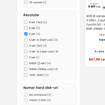
32 canale
(1)
maxim
8 MP
/ 4K
1
Rezolutie
NVR 16 canal
H.265+, Caut
8 MP (4K)
(3)
Functii IVS -
6 MP
(3)
NVR-216MH-
5 MP
(3)
In 
Exp
5 MP-N (5MP Lite)
(3)
4 MP (2K)
(4)
4 rate
4 MP-N (4MP Lite)
(4)
3 MP
(1)
557
,99
Le
1080P (2 MP)
(4)
1080N (1080p Lite)
(4)
720P (1MP)
(2)
Numar hard disk-uri
Nu conteaza
(3)
minim 2 HDD
(2)