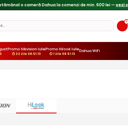
ptămânal o cameră Dahua la comenzi de min. 600 lei —
vezi 
0
gust
Promo Hikvision Iulie
Promo Hilook Iulie
Dahua WiFi
12
⏱ 22 Zile 08:51:12
⏱ 1 Zile 08:51:12