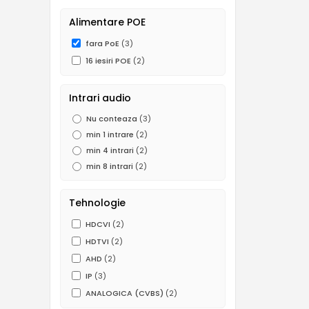
Alimentare POE
fara PoE
(3)
16 iesiri POE
(2)
Intrari audio
Nu conteaza
(3)
min 1 intrare
(2)
min 4 intrari
(2)
min 8 intrari
(2)
Tehnologie
HDCVI
(2)
HDTVI
(2)
AHD
(2)
IP
(3)
ANALOGICA (CVBS)
(2)