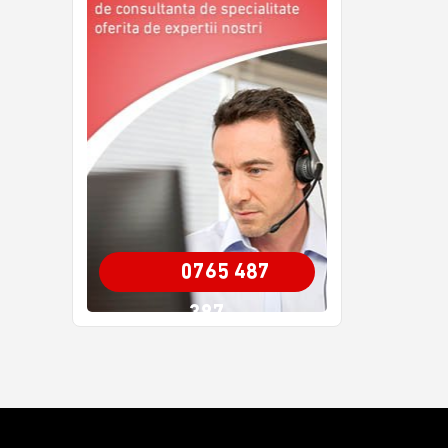
0765 487
387