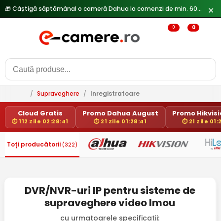
🎁 Câștigă săptămânal o cameră Dahua la comenzi de min. 600 lei —
✕
0
0
/
Supraveghere
/
Inregistratoare
Cloud Gratis
Promo Dahua August
Promo Hikvisio
⏱ 112 Zile 02:28:41
⏱ 21 Zile 01:28:41
⏱ 21 Zile 01:
Toți producătorii
(322)
DVR/NVR-uri IP pentru sisteme de
supraveghere video Imou
cu urmatoarele specificatii: