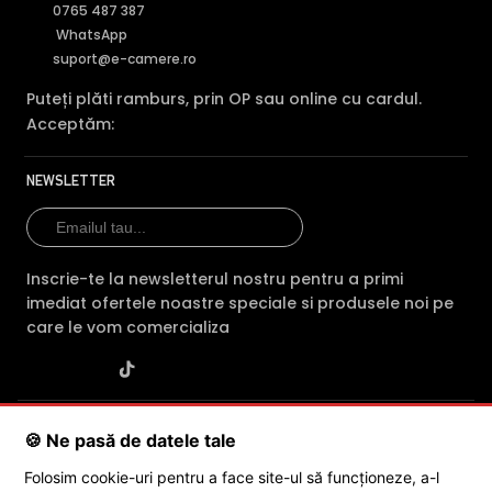
0765 487 387
WhatsApp
suport@e-camere.ro
Puteți plăti ramburs, prin OP sau online cu cardul.
Acceptăm:
NEWSLETTER
Inscrie-te la newsletterul nostru pentru a primi
imediat ofertele noastre speciale si produsele noi pe
care le vom comercializa
SC POLITES ONLINE SRL
· CUI:
RO34846331
· Reg. Com.:
🍪 Ne pasă de datele tale
J2015001227161
· Capital social: 200 RON · Sediu: Str. Petrache
Poenaru, Nr. 1, Craiova, Jud. Dolj ·
Contactează-ne
·
Service produs
Folosim cookie-uri pentru a face site-ul să funcționeze, a-l