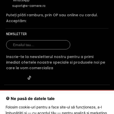
WhatsApp
suport@e-camere.ro
Puteți plăti ramburs, prin OP sau online cu cardul.
Acceptăm:
NEWSLETTER
Inscrie-te la newsletterul nostru pentru a primi
imediat ofertele noastre speciale si produsele noi pe
care le vom comercializa
SC POLITES ONLINE SRL
· CUI:
RO34846331
· Reg. Com.:
J2015001227161
· Capital social: 200 RON · Sediu: Str. Petrache
🍪 Ne pasă de datele tale
Poenaru, Nr. 1, Craiova, Jud. Dolj ·
Contactează-ne
·
Service produs
Folosim cookie-uri pentru a face site-ul să funcționeze, a-l
îmbunătăți și — cu acordul tău — pentru analiză și marketing.