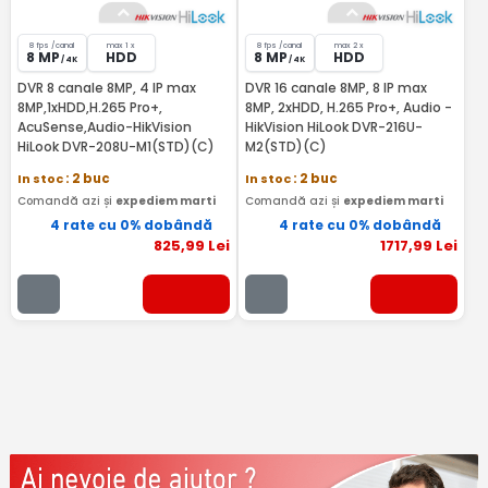
8 fps /canal
max 1 x
8 fps /canal
max 2 x
8 MP
HDD
8 MP
HDD
/ 4K
/ 4K
DVR 8 canale 8MP, 4 IP max
DVR 16 canale 8MP, 8 IP max
8MP,1xHDD,H.265 Pro+,
8MP, 2xHDD, H.265 Pro+, Audio -
AcuSense,Audio-HikVision
HikVision HiLook DVR-216U-
HiLook DVR-208U-M1(STD)(C)
M2(STD)(C)
In stoc
: 2 buc
In stoc
: 2 buc
Comandă azi și
expediem marti
Comandă azi și
expediem marti
4 rate cu 0% dobândă
4 rate cu 0% dobândă
825
,99
Lei
1717
,99
Lei