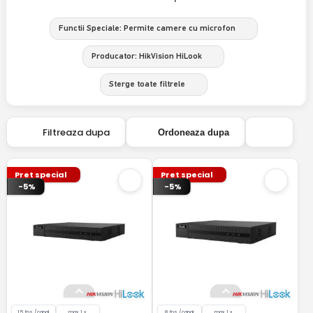
Functii Speciale: Permite camere cu microfon
Producator: HikVision HiLook
Sterge toate filtrele
Filtreaza dupa
Ordoneaza dupa
Pret special
Pret special
-5%
-5%
15 fps /canal
max 1 x
8 fps /canal
max 1 x