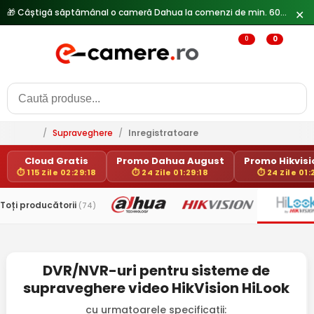
🎁 Câștigă săptămânal o cameră Dahua la comenzi de min. 600 lei —
✕
0
0
/
Supraveghere
/
Inregistratoare
Cloud Gratis
Promo Dahua August
Promo Hikvisio
⏱ 115 Zile 02:29:18
⏱ 24 Zile 01:29:18
⏱ 24 Zile 01:
Toți producătorii
(74)
DVR/NVR-uri pentru sisteme de
supraveghere video HikVision HiLook
cu urmatoarele specificatii: