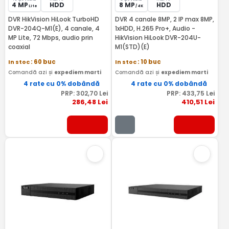
4 MP
HDD
8 MP
HDD
Lite
/ 4K
DVR HikVision HiLook TurboHD
DVR 4 canale 8MP, 2 IP max 8MP,
DVR-204Q-M1(E), 4 canale, 4
1xHDD, H.265 Pro+, Audio -
MP Lite, 72 Mbps, audio prin
HikVision HiLook DVR-204U-
coaxial
M1(STD)(E)
In stoc
: 60 buc
In stoc
: 10 buc
Comandă azi și
expediem marti
Comandă azi și
expediem marti
4 rate cu 0% dobândă
4 rate cu 0% dobândă
PRP:
302
,70
Lei
PRP:
433
,75
Lei
286
,48
Lei
410
,51
Lei