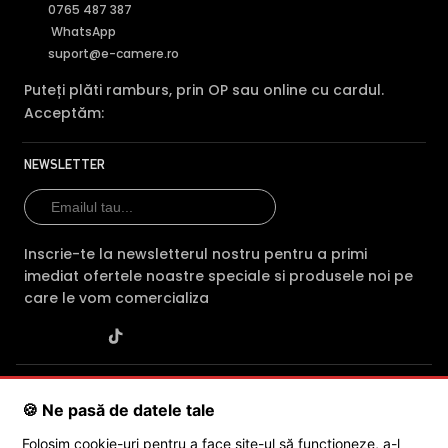
0765 487 387
WhatsApp
suport@e-camere.ro
Puteți plăti ramburs, prin OP sau online cu cardul.
Acceptăm:
NEWSLETTER
Inscrie-te la newsletterul nostru pentru a primi
imediat ofertele noastre speciale si produsele noi pe
care le vom comercializa
SC POLITES ONLINE SRL
· CUI:
RO34846331
· Reg. Com.:
🍪 Ne pasă de datele tale
J2015001227161
· Capital social: 200 RON · Sediu: Str. Petrache
Poenaru, Nr. 1, Craiova, Jud. Dolj ·
Contactează-ne
·
Service produs
Folosim cookie-uri pentru a face site-ul să funcționeze, a-l