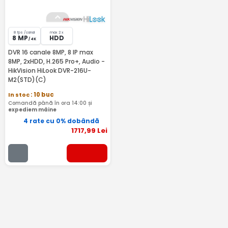
8 fps /canal
max 2 x
8 MP
HDD
/ 4K
DVR 16 canale 8MP, 8 IP max
8MP, 2xHDD, H.265 Pro+, Audio -
HikVision HiLook DVR-216U-
M2(STD)(C)
In stoc
: 10 buc
Comandă până în ora 14:00 și
expediem mâine
4 rate cu 0% dobândă
1717
,99
Lei