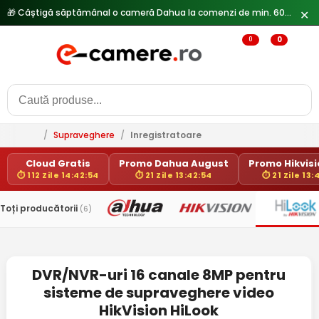
🎁 Câștigă săptămânal o cameră Dahua la comenzi de min. 600 lei —
✕
0
0
/
Supraveghere
/
Inregistratoare
Cloud Gratis
Promo Dahua August
Promo Hikvisio
⏱ 112 Zile 14:42:54
⏱ 21 Zile 13:42:54
⏱ 21 Zile 13:
Toți producătorii
(6)
DVR/NVR-uri 16 canale 8MP pentru
sisteme de supraveghere video
HikVision HiLook