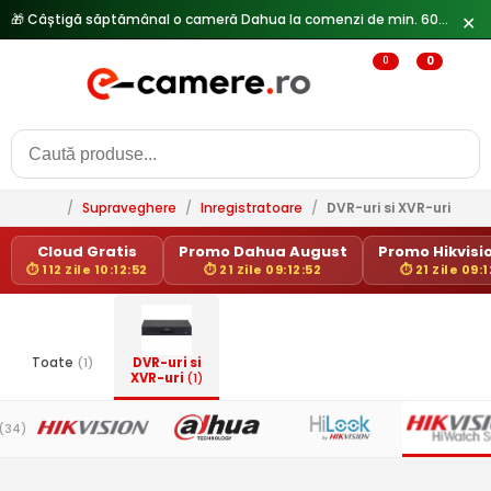
🎁 Câștigă săptămânal o cameră Dahua la comenzi de min. 600 lei —
✕
0
0
/
Supraveghere
/
Inregistratoare
/
DVR-uri si XVR-uri
Cloud Gratis
Promo Dahua August
Promo Hikvisio
⏱ 112 Zile 10:12:52
⏱ 21 Zile 09:12:52
⏱ 21 Zile 09:1
Toate
(1)
DVR-uri si
XVR-uri
(1)
(34)