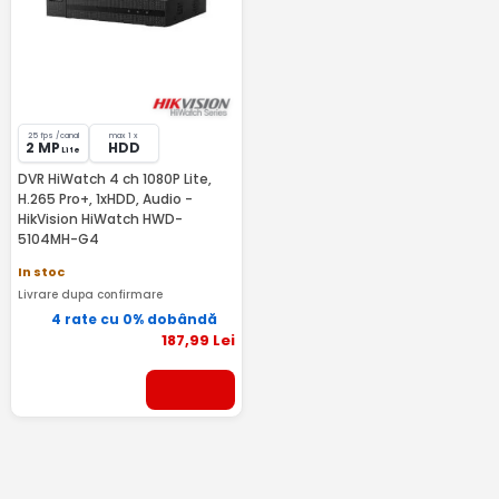
25 fps /canal
max 1 x
2 MP
HDD
Lite
DVR HiWatch 4 ch 1080P Lite,
H.265 Pro+, 1xHDD, Audio -
HikVision HiWatch HWD-
5104MH-G4
In stoc
Livrare dupa confirmare
4 rate cu 0% dobândă
187
,99
Lei