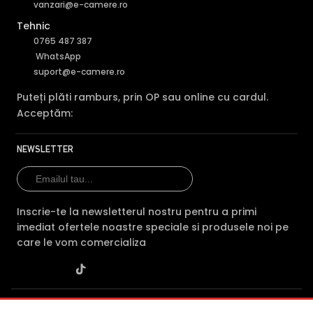
vanzari@e-camere.ro
Tehnic
0765 487 387
WhatsApp
suport@e-camere.ro
Puteți plăti ramburs, prin OP sau online cu cardul.
Acceptăm:
NEWSLETTER
Inscrie-te la newsletterul nostru pentru a primi
imediat ofertele noastre speciale si produsele noi pe
care le vom comercializa
SC POLITES ONLINE SRL
· CUI:
RO34846331
· Reg. Com.: