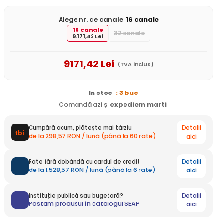
Alege nr. de canale:
16 canale
16 canale
32 canale
9.171,42 Lei
9171
,42
Lei
(TVA inclus)
In stoc
: 3 buc
Comandă azi și
expediem
marti
Detalii
Cumpără acum, plătește mai târziu
de la 298,57 RON / lună (până la 60 rate)
aici
Detalii
Rate fără dobândă cu cardul de credit
de la 1.528,57 RON / lună (până la 6 rate)
aici
Detalii
Instituție publică sau bugetară?
Postăm produsul în catalogul SEAP
aici