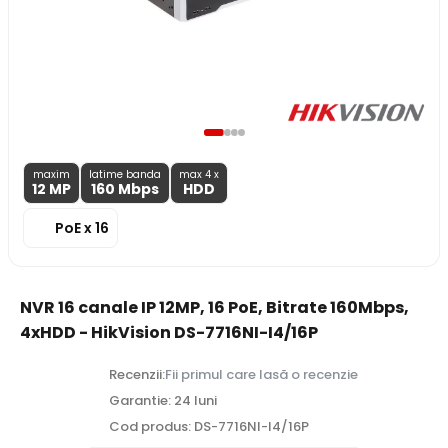
maxim
latime banda
max 4 x
12 MP
160 Mbps
HDD
PoE x 16
NVR 16 canale IP 12MP, 16 PoE, Bitrate 160Mbps,
4xHDD - HikVision DS-7716NI-I4/16P
Recenzii:
Fii primul care lasă o recenzie
Garantie: 24 luni
Cod produs: DS-7716NI-I4/16P