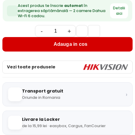
Acest produs te înscrie
automat
în
Detalii
extragerea săptămânală — 2 camere Dahua
aici
Wi-Fi 6 cadou.
-
+
Adauga in cos
Vezi toate produsele
Transport gratuit
›
Oriunde in Romania
Livrare la Locker
de la 15,99 lei · easybox, Cargus, FanCourier