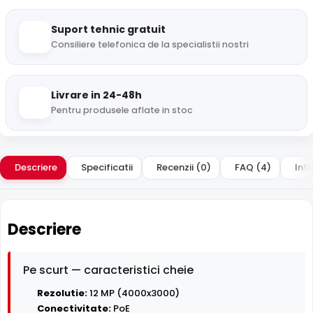
Suport tehnic gratuit
Consiliere telefonica de la specialistii nostri
Livrare in 24-48h
Pentru produsele aflate in stoc
Descriere
Specificatii
Recenzii (0)
FAQ (4)
Intr
Descriere
Pe scurt — caracteristici cheie
Rezolutie:
12 MP (4000x3000)
Conectivitate:
PoE