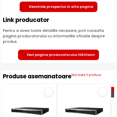
Deschide in fullscreen
Compresie
H.265+
H.265+
H.26
Deschide prospectul in alta pagina
Garantie
24 luni
24 luni
24 lu
Link producator
Comparatie detaliata:
HikVision DS-7716NI-I4/16P vs
HikVision DS-7616NXI-K2/16P(D) →
·
HikVision DS-
Pentru a avea toate detaliile necesare, poti consulta
7716NI-I4/16P vs HikVision DS-7616NXI-I2/16P/S(E) →
·
pagina producatorului cu informatiile oficiale despre
produs.
HikVision DS-7716NI-I4/16P vs HikVision DS-7616NXI-
K2-16P →
Vezi pagina producatorului HikVision
Produse asemanatoare
Vezi toate 8 produse
P