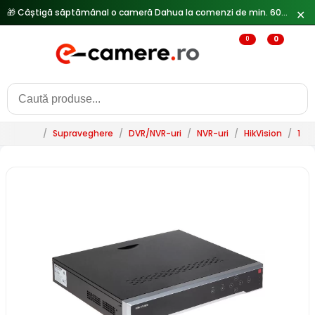
🎁 Câștigă săptămânal o cameră Dahua la comenzi de min. 600 lei —
✕
0
0
/
Supraveghere
/
DVR/NVR-uri
/
NVR-uri
/
HikVision
/
16 