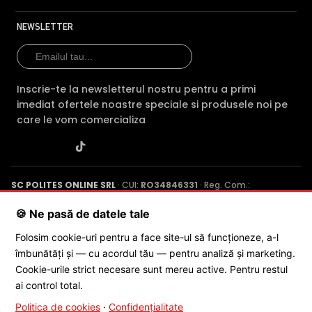
NEWSLETTER
Inscrie-te la newsletterul nostru pentru a primi
imediat ofertele noastre speciale si produsele noi pe
care le vom comercializa
SC POLITES ONLINE SRL
· CUI:
RO34846331
· Reg. Com.:
J2015001227161
· Capital social: 200 RON · Sediu: Str. Petrache
Poenaru, Nr. 1, Craiova, Jud. Dolj ·
Contactează-ne
·
Service produs
🍪 Ne pasă de datele tale
Folosim cookie-uri pentru a face site-ul să funcționeze, a-l
îmbunătăți și — cu acordul tău — pentru analiză și marketing.
© 2026 SC POLITES ONLINE SRL
Cookie-urile strict necesare sunt mereu active. Pentru restul
ai control total.
Politica de cookies
·
Confidențialitate