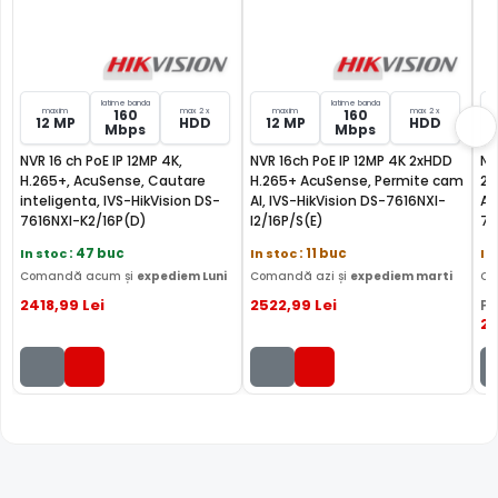
latime banda
latime banda
maxim
max 2 x
maxim
max 2 x
160
160
12 MP
HDD
12 MP
HDD
Mbps
Mbps
NVR 16 ch PoE IP 12MP 4K,
NVR 16ch PoE IP 12MP 4K 2xHDD
NV
H.265+, AcuSense, Cautare
H.265+ AcuSense, Permite cam
2x
inteligenta, IVS-HikVision DS-
AI, IVS-HikVision DS-7616NXI-
Ac
7616NXI-K2/16P(D)
I2/16P/S(E)
76
In stoc
: 47 buc
In stoc
: 11 buc
In
Comandă acum și
expediem Luni
Comandă azi și
expediem marti
Co
2418
,99
Lei
2522
,99
Lei
PR
2