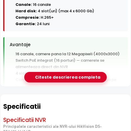
Canale:
16 canale
Hard disk:
4 slot(uri) (max 4 x 6000 Gb)
Compresie:
H.265+
Garantie:
24 luni
Avantaje
16 canale, camere pana la 12 Megapixeli (4000x3000)
Switch PoE integrat (16 porturi) — camerele se
alimenteaza direct din NVR
4 sloturi HDD pentru arhiva video extinsa
Citeste descrierea completa
Compresie H.265+ — arhiva video de 2x mai lunga pe
acelasi HDD
Garantie 24 luni si suport tehnic gratuit in romana
Specificatii
De luat in calcul
Hard disk-ul nu este inclus — se achizitioneaza separat
Specificatii NVR
Principalele caracteristici ale NVR-ului HikVision DS-