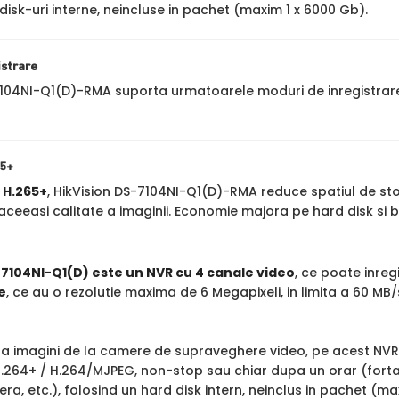
disk-uri interne, neincluse in pachet (maxim 1 x 6000 Gb).
istrare
7104NI-Q1(D)-RMA suporta urmatoarele moduri de inregistrar
65+
a
H.265+
, HikVision DS-7104NI-Q1(D)-RMA reduce spatiul de st
ceeasi calitate a imaginii. Economie majora pe hard disk si 
7104NI-Q1(D) este un NVR cu 4 canale video
, ce poate inreg
e
, ce au o rezolutie maxima de 6 Megapixeli, in limita a 60 MB
stra imagini de la camere de supraveghere video, pe acest NV
.264+ / H.264/MJPEG, non-stop sau chiar dupa un orar (fortat,
, etc.), folosind un hard disk intern, neinclus in pachet (ma