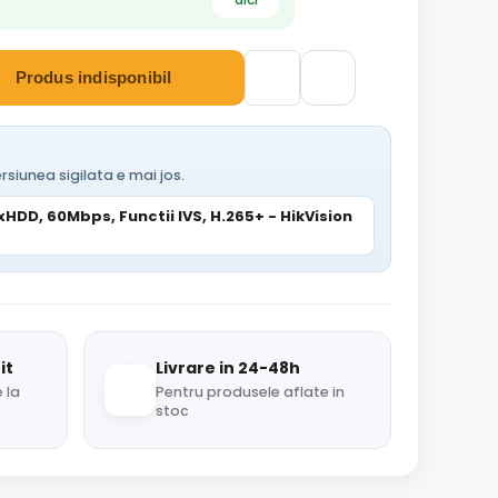
Produs indisponibil
rsiunea sigilata e mai jos.
xHDD, 60Mbps, Functii IVS, H.265+ - HikVision
it
Livrare in 24-48h
 la
Pentru produsele aflate in
stoc