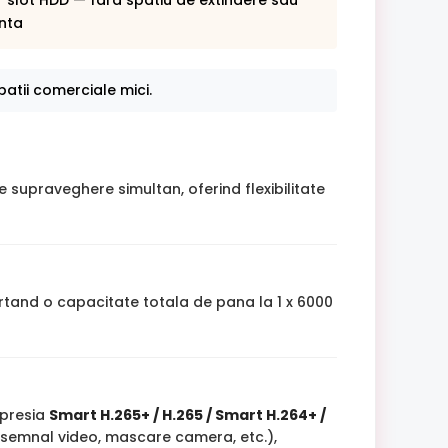
r slot HDD — fara spatiu de extindere sau
nta
atii comerciale mici.
 supraveghere simultan, oferind flexibilitate
rtand o capacitate totala de pana la 1 x 6000
mpresia
Smart H.265+ / H.265 / Smart H.264+ /
a semnal video, mascare camera, etc.),