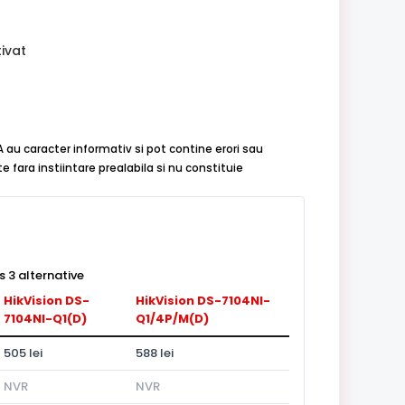
ivat
 au caracter informativ si pot contine erori sau
 fara instiintare prealabila si nu constituie
 3 alternative
HikVision DS-
HikVision DS-7104NI-
7104NI-Q1(D)
Q1/4P/M(D)
505 lei
588 lei
NVR
NVR