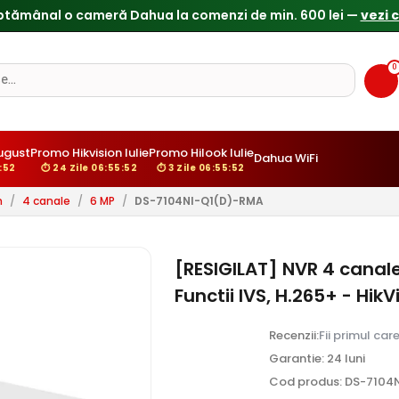
0
gust
Promo Hikvision Iulie
Promo Hilook Iulie
Dahua WiFi
:51
⏱ 24 Zile 06:55:51
⏱ 3 Zile 06:55:51
n
/
4 canale
/
6 MP
/
DS-7104NI-Q1(D)-RMA
[RESIGILAT] NVR 4 canal
Functii IVS, H.265+ - Hi
Recenzii:
Fii primul car
Garantie: 24 luni
Cod produs: DS-7104