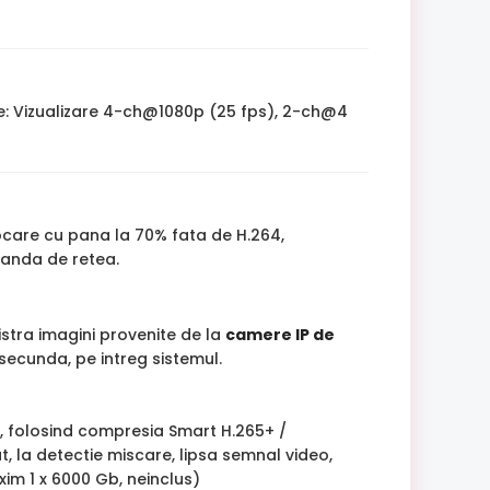
e: Vizualizare 4-ch@1080p (25 fps), 2-ch@4
ocare cu pana la 70% fata de H.264,
banda de retea.
istra imagini provenite de la
camere IP de
/secunda, pe intreg sistemul.
R, folosind compresia Smart H.265+ /
 la detectie miscare, lipsa semnal video,
xim 1 x 6000 Gb, neinclus)