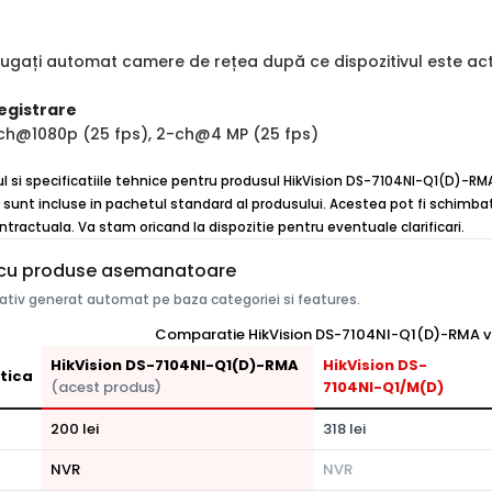
ăugați automat camere de rețea după ce dispozitivul este act
egistrare
-ch@1080p (25 fps), 2-ch@4 MP (25 fps)
ul si specificatiile tehnice pentru produsul HikVision DS-7104NI-Q1(D)-RMA
 sunt incluse in pachetul standard al produsului. Acestea pot fi schimbate
ntractuala. Va stam oricand la dispozitie pentru eventuale clarificari.
cu produse asemanatoare
tiv generat automat pe baza categoriei si features.
Comparatie HikVision DS-7104NI-Q1(D)-RMA vs
HikVision DS-7104NI-Q1(D)-RMA
HikVision DS-
tica
(acest produs)
7104NI-Q1/M(D)
200 lei
318 lei
NVR
NVR