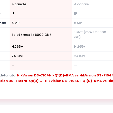
4 canale
4 canale
e
IP
IP
 max
5 MP
5 MP
1 slot (max 1 x 6000
1 slot (max 1 x 6000 Gb)
Gb)
H.265+
H.265+
24 luni
24 luni
—
—
detaliata:
HikVision DS-7104NI-Q1(D)-RMA vs HikVision DS-7104
ision DS-7104NI-Q1(D) →
·
HikVision DS-7104NI-Q1(D)-RMA vs Hi