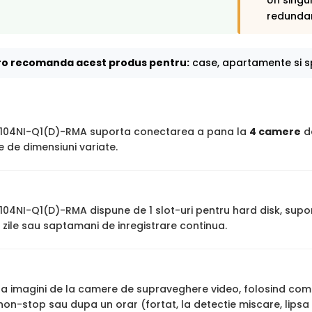
Un singu
redunda
o recomanda acest produs pentru:
case, apartamente si sp
7104NI-Q1(D)-RMA suporta conectarea a pana la
4 camere
de
 de dimensiuni variate.
7104NI-Q1(D)-RMA dispune de 1 slot-uri pentru hard disk, supo
zile sau saptamani de inregistrare continua.
stra imagini de la camere de supraveghere video, folosind co
 non-stop sau dupa un orar (fortat, la detectie miscare, lips