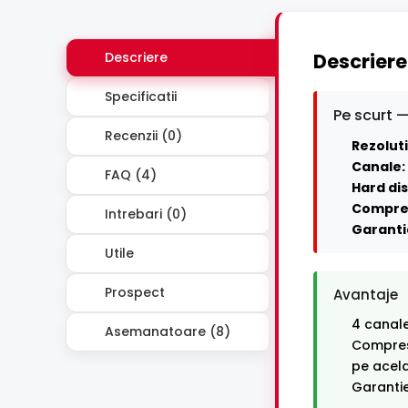
Descriere
Descriere
Specificatii
Pe scurt —
Recenzii (0)
Rezoluti
Canale:
FAQ (4)
Hard dis
Compre
Intrebari (0)
Garanti
Utile
Prospect
Avantaje
4 canal
Asemanatoare (8)
Compresi
pe acel
Garantie