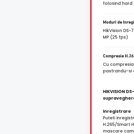
folosind hard 
Moduri de Inreg
HikVision DS-
MP (25 fps)
Compresie H.2
Cu compresi
pastrandu-si a
HIKVISION DS-
supravegher
Inregistrare
Puteti inregi
H.265/Smart H
mascare camera