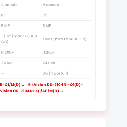
4 canale
4 canale
IP
IP
5 MP
5 MP
1 slot (max 1 x 6000
1 slot (max 1 x 6000 Gb)
Gb)
H.265+
H.265+
24 luni
24 luni
—
Da (4 porturi)
NI-Q1/M(D) →
·
HikVision DS-7104NI-Q1(D)-
kVision DS-7104NI-Q1/4P/M(D) →