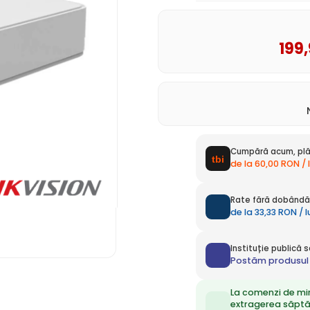
199
Cumpără acum, plă
de la 60,00 RON / 
Rate fără dobândă 
de la 33,33 RON / 
Instituție publică
Postăm produsul 
La comenzi de mi
extragerea săpt