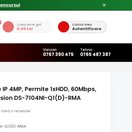
✕
Cosul este gol
Contul meu
0.00 Lei
Autentificare
Vanzari
Tehnic
0767 390 475
0765 487 387
e IP 4MP, Permite 1xHDD, 60Mbps,
kVision DS-7104NI-Q1(D)-RMA
e lasă o recenzie
NI-Q1(D)-RMA