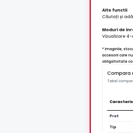
Alte functii
Căutați și ad
Moduri de inr
Vizualizare 4
* Imaginile, stoc
accesorii care nu
obligativitate co
Compara 
Tabel compara
Caracteris
Pret
Tip