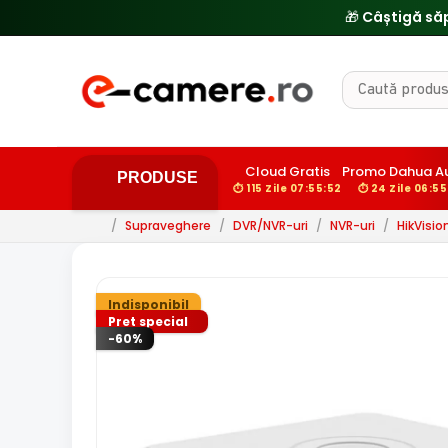
Cloud Gratis
Promo Dahua Au
PRODUSE
⏱ 115 Zile 07:55:51
⏱ 24 Zile 06:55
/
Supraveghere
/
DVR/NVR-uri
/
NVR-uri
/
HikVisio
Indisponibil
Pret special
-60%