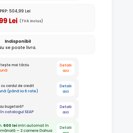
PRP:
504
,99
Lei
,99
Lei
(TVA inclus)
Indisponibil
Nu se poate livra.
Detalii
tește mai târziu
lună
aici
Detalii
cu cardul de credit
lună (până la 6 rate)
aici
Detalii
 sau bugetară?
în catalogul SEAP
aici
n.
600 lei
intri automat în
Detalii
ămânală — 2 camere Dahua
aici