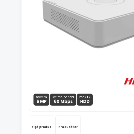
maxim
latime banda
max 1 x
6 MP
60 Mbps
HDD
Fișă produs
Producător