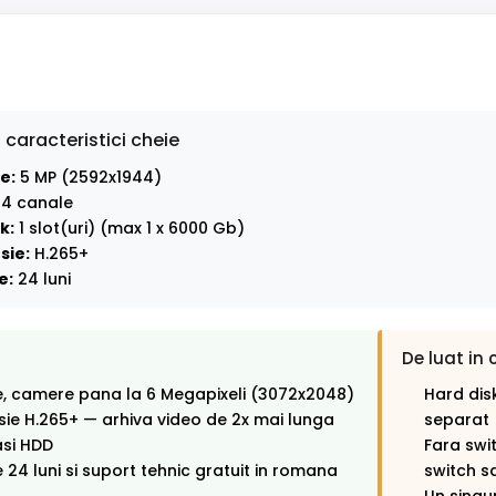
 caracteristici cheie
e:
5 MP (2592x1944)
4 canale
k:
1 slot(uri) (max 1 x 6000 Gb)
sie:
H.265+
e:
24 luni
De luat in 
e, camere pana la 6 Megapixeli (3072x2048)
Hard disk
e H.265+ — arhiva video de 2x mai lunga
separat
asi HDD
Fara swi
 24 luni si suport tehnic gratuit in romana
switch s