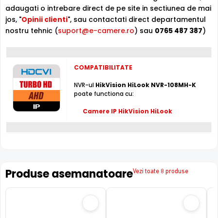
adaugati o intrebare direct de pe site in sectiunea de mai
jos, "
Opinii clienti
", sau contactati direct departamentul
Intrari Audio
nostru tehnic (
suport@e-camere.ro
) sau
0765 487 387
)
Inregistratorul este conceput cu o singura intrare audio,
la care puteti conecta un microfon, permitand
supravegherea audio de la distanta, de pe PC sau chiar
telefonul mobil. Pentru conectarea la un echipament de
COMPATIBILITATE
redare audio (sistem audio, TV, casti, etc.), NVR-ul are o
iesire audio.
NVR-ul
HikVision HiLook NVR-108MH-K
poate functiona cu:
Intrari Alarma
Camere IP HikVision HiLook
Intrarea de alarma cu care este dotat acest NVR, poate
fi folosita pentru conectarea unui releu extern (detector
prezenta, contact magnetic, etc), ce poate actiona
mutarea unei camere in anumite preseturi, activarea
inregistrarii, activarea unei iesiri de alarma sau multe
altele.
Produse asemanatoare
Vezi toate 8 produse
Alte functii
√ Detectie faciala
√ Protectie perimetrala