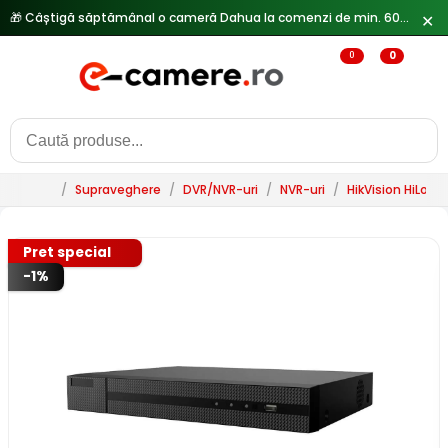
🎁 Câștigă săptămânal o cameră Dahua la comenzi de min. 600 lei —
✕
0
0
/
Supraveghere
/
DVR/NVR-uri
/
NVR-uri
/
HikVision HiLook
Pret special
-1%