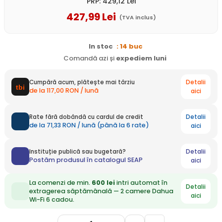
PRP:
429
,12
Lei
427
,99
Lei
(TVA inclus)
In stoc
: 14 buc
Comandă azi și
expediem
luni
Detalii
Cumpără acum, plătește mai târziu
de la 117,00 RON / lună
aici
Detalii
Rate fără dobândă cu cardul de credit
de la 71,33 RON / lună (până la 6 rate)
aici
Detalii
Instituție publică sau bugetară?
Postăm produsul în catalogul SEAP
aici
La comenzi de min.
600 lei
intri automat în
Detalii
extragerea săptămânală — 2 camere Dahua
aici
Wi-Fi 6 cadou.