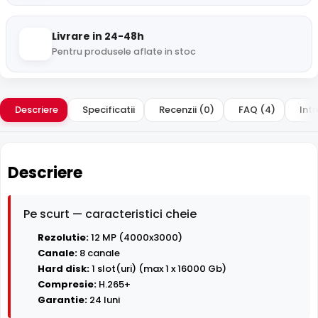
Livrare in 24-48h
Pentru produsele aflate in stoc
Descriere
Specificatii
Recenzii (0)
FAQ (4)
Intr
Descriere
Pe scurt — caracteristici cheie
Rezolutie:
12 MP (4000x3000)
Canale:
8 canale
Hard disk:
1 slot(uri) (max 1 x 16000 Gb)
Compresie:
H.265+
Garantie:
24 luni