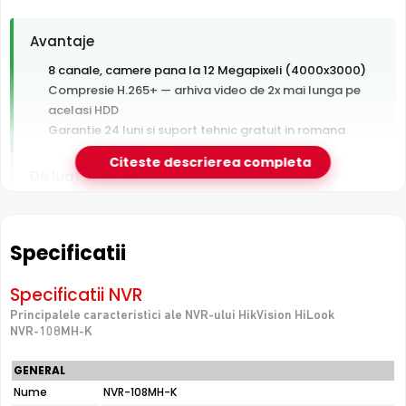
Avantaje
8 canale, camere pana la 12 Megapixeli (4000x3000)
Compresie H.265+ — arhiva video de 2x mai lunga pe
acelasi HDD
Garantie 24 luni si suport tehnic gratuit in romana
Citeste descrierea completa
De luat in calcul
Hard disk-ul nu este inclus — se achizitioneaza separat
Fara switch PoE integrat — camerele au nevoie de
switch sau alimentare separata
Specificatii
Un singur slot HDD — fara spatiu de extindere sau
redundanta
Specificatii NVR
Principalele caracteristici ale NVR-ului HikVision HiLook
NVR-108MH-K
e-Camere.ro recomanda acest produs pentru:
case, apartamente si spatii comerciale mici.
GENERAL
Nume
NVR-108MH-K