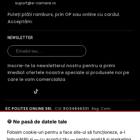
HikVision HiLook NVR-208MH-K →
·
HikVision HiLook
suport@e-camere.ro
NVR-108MH-K vs HikVision HiLook NVR-108MH-K/8P →
·
Puteți plăti ramburs, prin OP sau online cu cardul.
HikVision HiLook NVR-108MH-K vs HikVision HiLook NVR-
Acceptăm:
208MH-K/8P →
NEWSLETTER
Inscrie-te la newsletterul nostru pentru a primi
imediat ofertele noastre speciale si produsele noi pe
care le vom comercializa
SC POLITES ONLINE SRL
· CUI:
RO34846331
· Reg. Com.:
J2015001227161
· Capital social: 200 RON · Sediu: Str. Petrache
Poenaru, Nr. 1, Craiova, Jud. Dolj ·
Contactează-ne
·
Service produs
🍪 Ne pasă de datele tale
Folosim cookie-uri pentru a face site-ul să funcționeze, a-l
îmbunătăți și — cu acordul tău — pentru analiză și marketing.