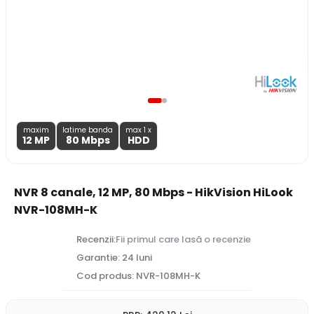
maxim
latime banda
max 1 x
12 MP
80 Mbps
HDD
NVR 8 canale, 12 MP, 80 Mbps - HikVision HiLook
NVR-108MH-K
Recenzii:
Fii primul care lasă o recenzie
Garantie: 24 luni
Cod produs: NVR-108MH-K