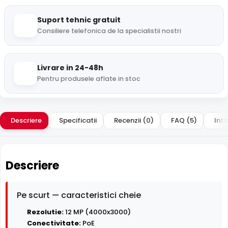
Suport tehnic gratuit
Consiliere telefonica de la specialistii nostri
Livrare in 24-48h
Pentru produsele aflate in stoc
Descriere
Specificatii
Recenzii (0)
FAQ (5)
Intr
Descriere
Pe scurt — caracteristici cheie
Rezolutie:
12 MP (4000x3000)
Conectivitate:
PoE