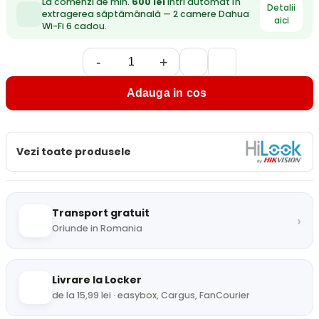
La comenzi de min.
600 lei
intri automat în
Detalii
extragerea săptămânală — 2 camere Dahua
aici
Wi-Fi 6 cadou.
-
+
Adauga in cos
Vezi toate produsele
Transport gratuit
›
Oriunde in Romania
Livrare la Locker
de la 15,99 lei · easybox, Cargus, FanCourier