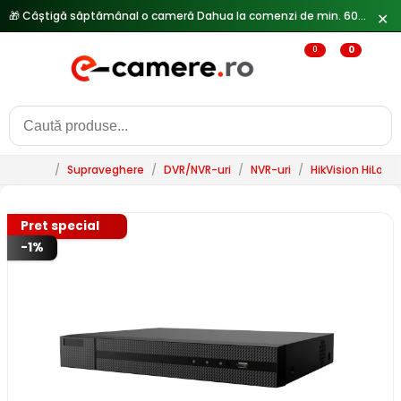
🎁 Câștigă săptămânal o cameră Dahua la comenzi de min. 600 lei —
✕
0
0
/
Supraveghere
/
DVR/NVR-uri
/
NVR-uri
/
HikVision HiLook
Pret special
-1%