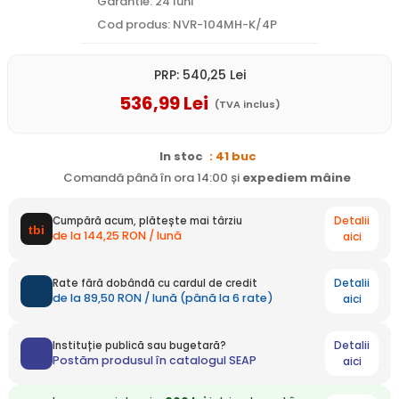
Garantie: 24 luni
Cod produs: NVR-104MH-K/4P
PRP:
540
,25
Lei
536
,99
Lei
(TVA inclus)
In stoc
: 41 buc
Comandă până în ora 14:00 și
expediem
mâine
Detalii
Cumpără acum, plătește mai târziu
de la 144,25 RON / lună
aici
Detalii
Rate fără dobândă cu cardul de credit
de la 89,50 RON / lună (până la 6 rate)
aici
Detalii
Instituție publică sau bugetară?
Postăm produsul în catalogul SEAP
aici