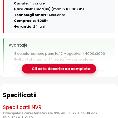
Canale:
4 canale
Hard disk:
1 slot(uri) (max 1 x 16000 Gb)
Tehnologii smart:
AcuSense
Compresie:
H.265+
Garantie:
24 luni
Avantaje
4 canale, camere pana la 12 Megapixeli (4000x3000)
Switch PoE integrat (4 porturi) — camerele se
alimenteaza direct din NVR
Citeste descrierea completa
Compresie H.265+ — arhiva video de 2x mai lunga pe
acelasi HDD
Garantie 24 luni si suport tehnic gratuit in romana
Specificatii
De luat in calcul
Hard disk-ul nu este inclus — se achizitioneaza separat
Specificatii NVR
Un singur slot HDD — fara spatiu de extindere sau
Principalele caracteristici ale NVR-ului HikVision HiLook
redundanta