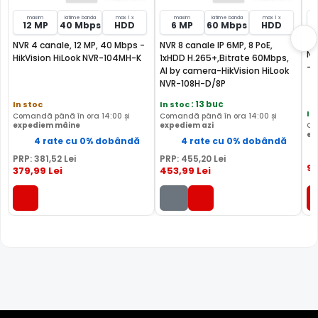
prezenta, contact magnetic, etc), ce poate actiona
maxim
latime banda
max 1 x
maxim
latime banda
max 1 x
12 MP
40 Mbps
HDD
6 MP
60 Mbps
HDD
mutarea unei camere in anumite preseturi, activarea
inregistrarii, activarea unei iesiri de alarma sau multe
NVR 4 canale, 12 MP, 40 Mbps -
NVR 8 canale IP 6MP, 8 PoE,
NV
HikVision HiLook NVR-104MH-K
1xHDD H.265+,Bitrate 60Mbps,
altele.
- 
AI by camera-HikVision HiLook
NVR-108H-D/8P
Alte functii
In stoc
In stoc
: 13 buc
√ Motion Detection 2.0
In
Comandă până în ora 14:00 și
Comandă până în ora 14:00 și
√ Recunoastere faciala
expediem mâine
expediem azi
Co
ex
√ Protectie perimetrala
4 rate cu 0% dobândă
4 rate cu 0% dobândă
√ ONVIF
PRP:
381
,52
Lei
PRP:
455
,20
Lei
9
379
,99
Lei
453
,99
Lei
Moduri de inregistrare
- Decodare pana la 2-ch@12 MP sau 4-ch@8 MP sau 8-
ch@4 MP sau 16-ch@1080p
- Incoming bandwidth 40 Mbps
* Imaginile, stocul si specificatiile tehnice pentru produsul HikVision
HiLook NVR-104MH-K/4P au caracter informativ si pot contine erori sau
accesorii care nu sunt incluse in pachetul standard al produsului.
Acestea pot fi schimbate fara instiintare prealabila si nu constituie