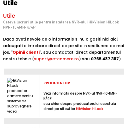
Utile
Compresie H.265+
Utile
Cu compresia
H.265+
, HikVision HiLook NVR-104MH-K/4P
Cateva lucruri utile pentru instalarea NVR-ului HikVision HiLook
reduce spatiul de stocare cu pana la 70% fata de H.264,
NVR-104MH-K/4P
pastrandu-si aceeasi calitate a imaginii. Economie
majora pe hard disk si banda de retea.
Daca aveti nevoie de o informatie si nu o gasiti nici aici,
adaugati o intrebare direct de pe site in sectiunea de mai
jos, "
Opinii clienti
", sau contactati direct departamentul
HIKVISION HILOOK NVR-104MH-K/4P este un NVR cu 4
nostru tehnic (
suport@e-camere.ro
) sau
0765 487 387
)
canale video
, ce poate inregistra imagini provenite de la
camere IP de supraveghere
, ce au o rezolutie maxima
de 12 Megapixeli, in limita a 40 MB/secunda, pe intreg
sistemul.
PRODUCATOR
Inregistrare
Vezi informatii despre NVR-ul NVR-104MH-
Puteti inregistra imagini de la camere de supraveghere
K/4P
sau chiar despre producatorului acestuia
video, pe acest NVR, folosind compresia H.265+ / H.265 /
direct pe siteul lor
HikVision HiLook
H.264+ / H.264, non-stop sau chiar dupa un orar (fortat,
la detectie miscare, lipsa semnal video, mascare camera,
etc.), folosind un hard disk intern, neinclus in pachet