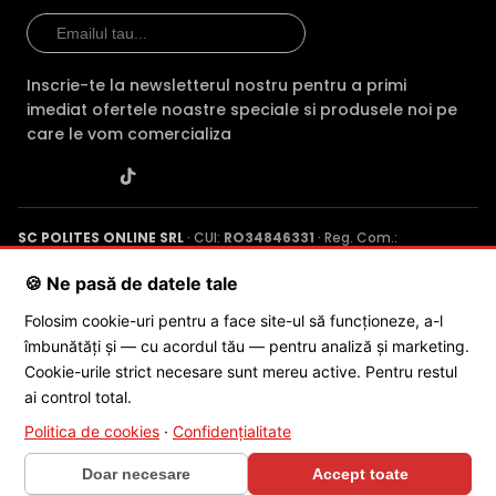
HDD
Gb)
x 16000 Gb)
TB)
PoE
Da (4 porturi)
—
Da 
Inscrie-te la newsletterul nostru pentru a primi
Compresie
H.265+
H.265+
H.2
imediat ofertele noastre speciale si produsele noi pe
care le vom comercializa
Garantie
24 luni
24 luni
24 
Comparatie detaliata:
HikVision HiLook NVR-104MH-
K/4P vs HikVision HiLook NVR-104MH-K →
·
HikVision
SC POLITES ONLINE SRL
· CUI:
RO34846331
· Reg. Com.:
HiLook NVR-104MH-K/4P vs HikVision HiLook NVR-108H-
J2015001227161
· Capital social: 200 RON · Sediu: Str. Petrache
D/8P →
·
HikVision HiLook NVR-104MH-K/4P vs HikVision
Poenaru, Nr. 1, Craiova, Jud. Dolj ·
Contactează-ne
·
Service produs
🍪 Ne pasă de datele tale
HiLook NVR-232MH-K →
Folosim cookie-uri pentru a face site-ul să funcționeze, a-l
îmbunătăți și — cu acordul tău — pentru analiză și marketing.
© 2026 SC POLITES ONLINE SRL
Cookie-urile strict necesare sunt mereu active. Pentru restul
ai control total.
Politica de cookies
·
Confidențialitate
Doar necesare
Accept toate