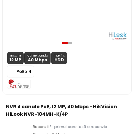
maxim
latime banda
max 1 x
12 MP
40 Mbps
HDD
PoE x 4
NVR 4 canale PoE, 12 MP, 40 Mbps - HikVision
HiLook NVR-104MH-K/4P
Recenzii:
Fii primul care lasă o recenzie