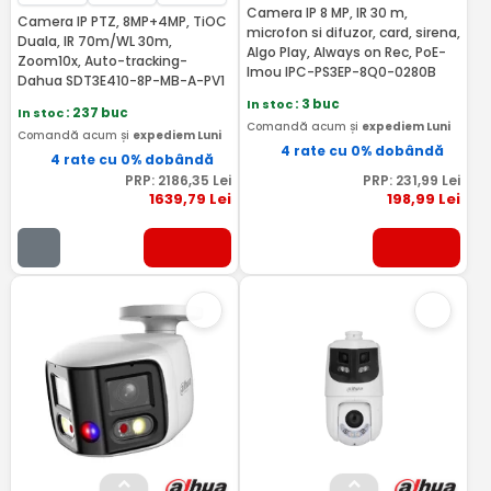
Camera IP 8 MP, IR 30 m,
Camera IP PTZ, 8MP+4MP, TiOC
microfon si difuzor, card, sirena,
Duala, IR 70m/WL 30m,
AIgo Play, Always on Rec, PoE-
Zoom10x, Auto-tracking-
Imou IPC-PS3EP-8Q0-0280B
Dahua SDT3E410-8P-MB-A-PV1
In stoc
: 3 buc
In stoc
: 237 buc
Comandă acum și
expediem Luni
Comandă acum și
expediem Luni
4 rate cu 0% dobândă
4 rate cu 0% dobândă
PRP:
2186
,35
Lei
PRP:
231
,99
Lei
1639
,79
Lei
198
,99
Lei