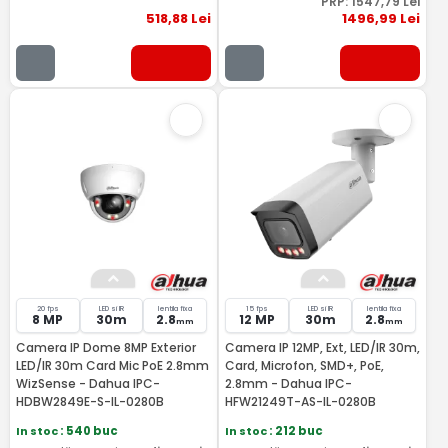
PRP:
1547
,79
Lei
518
,88
Lei
1496
,99
Lei
20 fps
LED si IR
lentila fixa
15 fps
LED si IR
lentila fixa
8 MP
30m
2.8
12 MP
30m
2.8
mm
mm
Camera IP Dome 8MP Exterior
Camera IP 12MP, Ext, LED/IR 30m,
LED/IR 30m Card Mic PoE 2.8mm
Card, Microfon, SMD+, PoE,
WizSense - Dahua IPC-
2.8mm - Dahua IPC-
HDBW2849E-S-IL-0280B
HFW21249T-AS-IL-0280B
In stoc
: 540 buc
In stoc
: 212 buc