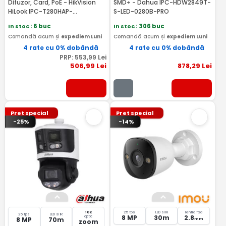
Difuzor, Card, PoE - HikVision
SMD+ - Dahua IPC-HDW2849T-
HiLook IPC-T280HAP-
S-LED-0280B-PRO
LUF/SL(2.8MM)
In stoc
: 6 buc
In stoc
: 306 buc
Comandă acum și
expediem Luni
Comandă acum și
expediem Luni
4 rate cu 0% dobândă
4 rate cu 0% dobândă
PRP:
553
,99
Lei
506
,99
Lei
878
,29
Lei
Pret special
Pret special
-25%
-14%
10x
25 fps
LED si IR
lentila fixa
25 fps
LED si IR
8 MP
30m
2.8
optic
8 MP
70m
mm
zoom