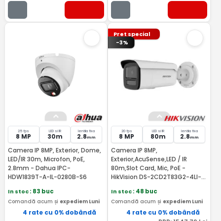
Pret special
-3%
25 fps
LED si IR
lentila fixa
20 fps
LED si IR
lentila fixa
8 MP
30m
2.8
8 MP
80m
2.8
mm
mm
Camera IP 8MP, Exterior, Dome,
Camera IP 8MP,
LED/IR 30m, Microfon, PoE,
Exterior,AcuSense,LED / IR
2.8mm - Dahua IPC-
80m,Slot Card, Mic, PoE -
HDW1839T-A-IL-0280B-S6
HikVision DS-2CD2T83G2-4LI-
2.8mm
In stoc
: 83 buc
In stoc
: 48 buc
Comandă acum și
expediem Luni
Comandă acum și
expediem Luni
4 rate cu 0% dobândă
4 rate cu 0% dobândă