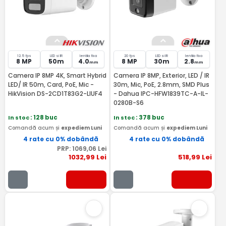
12.5 fps
LED si IR
lentila fixa
20 fps
LED si IR
lentila fixa
8 MP
50m
4.0
8 MP
30m
2.8
mm
mm
Camera IP 8MP 4K, Smart Hybrid
Camera IP 8MP, Exterior, LED / IR
LED/ IR 50m, Card, PoE, Mic -
30m, Mic, PoE, 2.8mm, SMD Plus
HikVision DS-2CD1T83G2-LIUF4
- Dahua IPC-HFW1839TC-A-IL-
0280B-S6
In stoc
: 128 buc
In stoc
: 378 buc
Comandă acum și
expediem Luni
Comandă acum și
expediem Luni
4 rate cu 0% dobândă
4 rate cu 0% dobândă
PRP:
1069
,06
Lei
1032
,99
Lei
518
,99
Lei