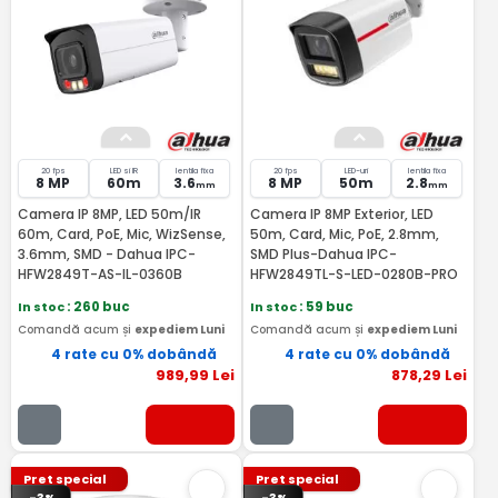
20 fps
LED si IR
lentila fixa
20 fps
LED-uri
lentila fixa
8 MP
60m
3.6
8 MP
50m
2.8
mm
mm
Camera IP 8MP, LED 50m/IR
Camera IP 8MP Exterior, LED
60m, Card, PoE, Mic, WizSense,
50m, Card, Mic, PoE, 2.8mm,
3.6mm, SMD - Dahua IPC-
SMD Plus-Dahua IPC-
HFW2849T-AS-IL-0360B
HFW2849TL-S-LED-0280B-PRO
In stoc
: 260 buc
In stoc
: 59 buc
Comandă acum și
expediem Luni
Comandă acum și
expediem Luni
4 rate cu 0% dobândă
4 rate cu 0% dobândă
989
,99
Lei
878
,29
Lei
Pret special
Pret special