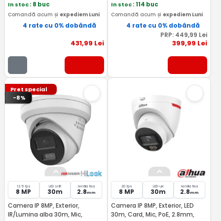
In stoc
: 8 buc
In stoc
: 114 buc
Comandă acum și
expediem Luni
Comandă acum și
expediem Luni
4 rate cu 0% dobândă
4 rate cu 0% dobândă
PRP:
449
,99
Lei
431
,99
Lei
399
,99
Lei
Pret special
-8%
12.5 fps
LED si IR
lentila fixa
20 fps
LED-uri
lentila fixa
8 MP
30m
2.8
8 MP
30m
2.8
mm
mm
Camera IP 8MP, Exterior,
Camera IP 8MP, Exterior, LED
IR/Lumina alba 30m, Mic,
30m, Card, Mic, PoE, 2.8mm,