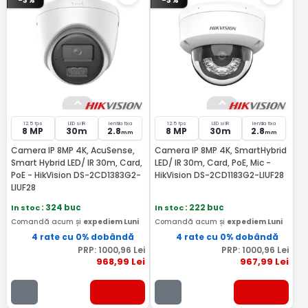
-3%
-3%
12.5 fps
LED si IR
lentila fixa
12.5 fps
LED si IR
lentila fixa
8 MP
30m
2.8
8 MP
30m
2.8
mm
mm
Camera IP 8MP 4K, AcuSense,
Camera IP 8MP 4K, SmartHybrid
Smart Hybrid LED/ IR 30m, Card,
LED/ IR 30m, Card, PoE, Mic -
PoE - HikVision DS-2CD1383G2-
HikVision DS-2CD1183G2-LIUF28
LIUF28
In stoc
: 324 buc
In stoc
: 222 buc
Comandă acum și
expediem Luni
Comandă acum și
expediem Luni
4 rate cu 0% dobândă
4 rate cu 0% dobândă
PRP:
1000
,96
Lei
PRP:
1000
,96
Lei
968
,99
Lei
967
,99
Lei