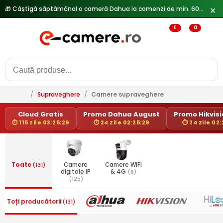
🎁 Câștigă săptămânal o cameră Dahua la comenzi de min. 600 lei —
✕
0
0
/
Supraveghere
/
Camere supraveghere
Cloud Gratis
Promo Dahua August
Promo Hikvisio
⏱ 115 Zile 03:25:29
⏱ 24 Zile 02:25:29
⏱ 24 Zile 02:
Toate
(131)
Camere
Camere WiFi
digitale IP
& 4G
(6)
(125)
Toți producătorii
(131)