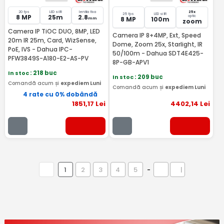
20 fps
LED si IR
lentila fixa
25x
25 fps
LED si IR
8 MP
25m
2.8
optic
8 MP
100m
mm
zoom
Camera IP TiOC DUO, 8MP, LED
Camera IP 8+4MP, Ext, Speed
20m IR 25m, Card, WizSense,
Dome, Zoom 25x, Starlight, IR
PoE, IVS - Dahua IPC-
50/100m - Dahua SDT4E425-
PFW3849S-A180-E2-AS-PV
8P-GB-APV1
In stoc
: 218 buc
In stoc
: 209 buc
Comandă acum și
expediem Luni
Comandă acum și
expediem Luni
4 rate cu 0% dobândă
1851
,17
Lei
4402
,14
Lei
1
2
3
4
5
-
|