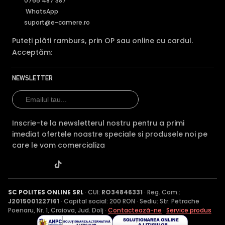
0765 487 387
WhatsApp
suport@e-camere.ro
Puteți plăti ramburs, prin OP sau online cu cardul.
Acceptăm:
NEWSLETTER
Inscrie-te la newsletterul nostru pentru a primi
imediat ofertele noastre speciale si produsele noi pe
care le vom comercializa
SC POLITES ONLINE SRL
· CUI:
RO34846331
· Reg. Com.:
J2015001227161
· Capital social: 200 RON · Sediu: Str. Petrache
Poenaru, Nr. 1, Craiova, Jud. Dolj ·
Contactează-ne
·
Service produs