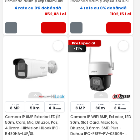
Comandă acum și
expediem Luni
Comandă acum și
expediem Luni
4 rate cu 0% dobândă
4 rate cu 0% dobândă
852
,83
Lei
1102
,15
Lei
Pret special
-11%
12.5 fps
LED si IR
lentila fixa
25 fps
LED-uri
lentila fixa
8 MP
50m
4.0
8 MP
30m
3.6
mm
mm
Camera IP 8MP Exterior LED/IR
Camera IP WiFi 8MP, Exterior, LED
50m, Card, Mic, Difuzor, PoE,
30m, Slot Card, Microfon,
4.0mm-HikVision HiLook IPC-
Difuzor, 3.6mm, SMD Plus -
B480HA-LUF/SL
Dahua IPC-P8FP-PV-0360B-
PRO