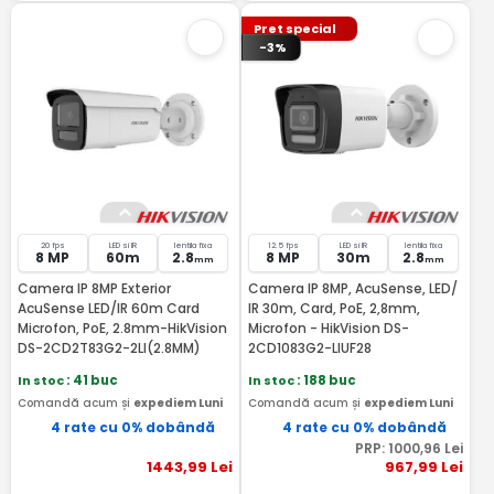
Pret special
-3%
20 fps
LED si IR
lentila fixa
12.5 fps
LED si IR
lentila fixa
8 MP
60m
2.8
8 MP
30m
2.8
mm
mm
Camera IP 8MP Exterior
Camera IP 8MP, AcuSense, LED/
AcuSense LED/IR 60m Card
IR 30m, Card, PoE, 2,8mm,
Microfon, PoE, 2.8mm-HikVision
Microfon - HikVision DS-
DS-2CD2T83G2-2LI(2.8MM)
2CD1083G2-LIUF28
In stoc
: 41 buc
In stoc
: 188 buc
Comandă acum și
expediem Luni
Comandă acum și
expediem Luni
4 rate cu 0% dobândă
4 rate cu 0% dobândă
PRP:
1000
,96
Lei
1443
,99
Lei
967
,99
Lei