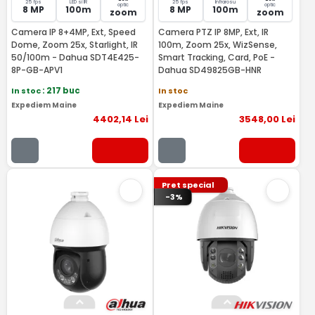
25 fps
LED si IR
25 fps
Infrarosu
optic
optic
8 MP
100m
8 MP
100m
zoom
zoom
Camera IP 8+4MP, Ext, Speed
Camera PTZ IP 8MP, Ext, IR
Dome, Zoom 25x, Starlight, IR
100m, Zoom 25x, WizSense,
50/100m - Dahua SDT4E425-
Smart Tracking, Card, PoE -
8P-GB-APV1
Dahua SD49825GB-HNR
In stoc
: 217 buc
In stoc
Expediem Maine
Expediem Maine
4402
,14
Lei
3548
,00
Lei
Pret special
-3%