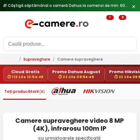
🎁 Câștigă săptămânal o cameră Dahua la comenzi de min. 600 lei —
✕
0
0
/
Supraveghere
/
Camere supraveghere
Cloud Gratis
Promo Dahua August
Promo Hikvisio
⏱ 113 Zile 10:54:48
⏱ 22 Zile 09:54:48
⏱ 22 Zile 09
Toți producătorii
(8)
Camere supraveghere video 8 MP
(4K), infrarosu 100m IP
cu urmatoarele specificatii: