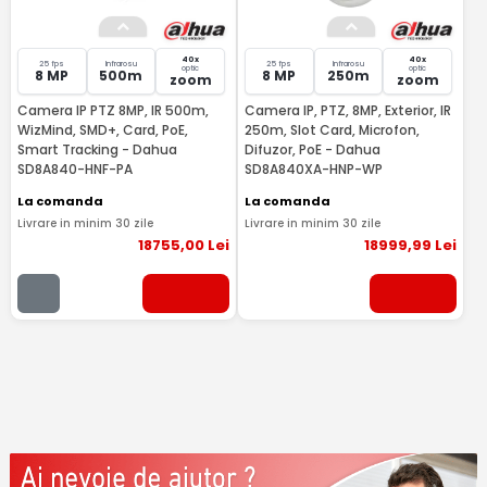
40x
40x
25 fps
Infrarosu
25 fps
Infrarosu
optic
optic
8 MP
500m
8 MP
250m
zoom
zoom
Camera IP PTZ 8MP, IR 500m,
Camera IP, PTZ, 8MP, Exterior, IR
WizMind, SMD+, Card, PoE,
250m, Slot Card, Microfon,
Smart Tracking - Dahua
Difuzor, PoE - Dahua
SD8A840-HNF-PA
SD8A840XA-HNP-WP
La comanda
La comanda
Livrare in minim 30 zile
Livrare in minim 30 zile
18755
,00
Lei
18999
,99
Lei