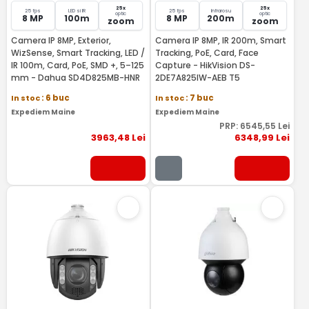
25x
25x
25 fps
LED si IR
25 fps
Infrarosu
optic
optic
8 MP
100m
8 MP
200m
zoom
zoom
Camera IP 8MP, Exterior,
Camera IP 8MP, IR 200m, Smart
WizSense, Smart Tracking, LED /
Tracking, PoE, Card, Face
IR 100m, Card, PoE, SMD +, 5–125
Capture - HikVision DS-
mm - Dahua SD4D825MB-HNR
2DE7A825IW-AEB T5
In stoc
: 6 buc
In stoc
: 7 buc
Expediem Maine
Expediem Maine
PRP:
6545
,55
Lei
3963
,48
Lei
6348
,99
Lei