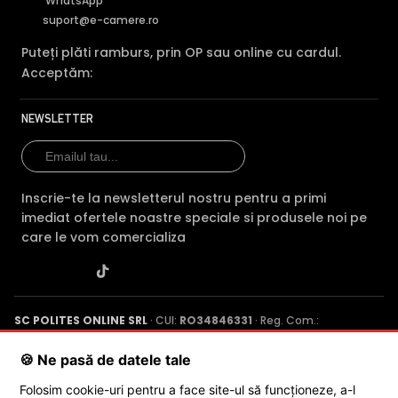
WhatsApp
suport@e-camere.ro
Puteți plăti ramburs, prin OP sau online cu cardul.
Acceptăm:
NEWSLETTER
Inscrie-te la newsletterul nostru pentru a primi
imediat ofertele noastre speciale si produsele noi pe
care le vom comercializa
SC POLITES ONLINE SRL
· CUI:
RO34846331
· Reg. Com.:
J2015001227161
· Capital social: 200 RON · Sediu: Str. Petrache
Poenaru, Nr. 1, Craiova, Jud. Dolj ·
Contactează-ne
·
Service produs
🍪 Ne pasă de datele tale
Folosim cookie-uri pentru a face site-ul să funcționeze, a-l