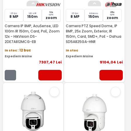
12x
25x
25 fps
LED si IR
25 fps
Infrarosu
optic
optic
8 MP
150m
8 MP
150m
zoom
zoom
Camera IP 8MP, AcuSense, LED
Camera PTZ Speed Dome, IP
100m IR 150m, Card, PoE, Zoom
8MP, 25x Zoom, Exterior, IR
12x - HikVision DS-
150m, Card, SMD+, PoE - Dahua
2DE7A812MCG-EB
SD5A825GA-HNR
In stoc
: 12 buc
In stoc
Expediem Maine
Expediem Maine
7307
,47
Lei
9104
,04
Lei