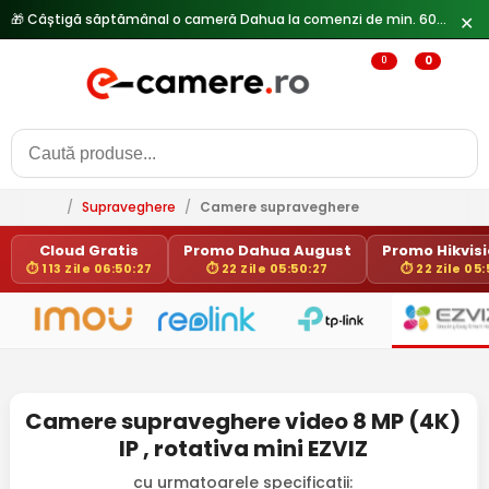
🎁 Câștigă săptămânal o cameră Dahua la comenzi de min. 600 lei —
✕
0
0
/
Supraveghere
/
Camere supraveghere
Cloud Gratis
Promo Dahua August
Promo Hikvisio
⏱ 113 Zile 06:50:27
⏱ 22 Zile 05:50:27
⏱ 22 Zile 05:
Camere supraveghere video 8 MP (4K)
IP , rotativa mini EZVIZ
cu urmatoarele specificatii: