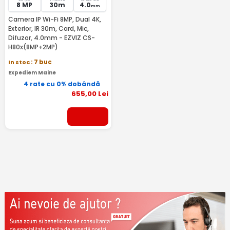
8 MP
30m
4.0
mm
Camera IP Wi-Fi 8MP, Dual 4K,
Exterior, IR 30m, Card, Mic,
Difuzor, 4.0mm - EZVIZ CS-
H80x(8MP+2MP)
In stoc
: 7 buc
Expediem Maine
4 rate cu 0% dobândă
655
,00
Lei