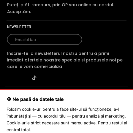
Puteți plăti ramburs, prin OP sau online cu cardul.
Acceptăm:
NEWSLETTER
Inscrie-te la newsletterul nostru pentru a primi
imediat ofertele noastre speciale si produsele noi pe
care le vom comercializa
SC POLITES ONLINE SRL
· CUI:
RO34846331
· Reg. Com.:
🍪 Ne pasă de datele tale
J2015001227161
· Capital social: 200 RON · Sediu: Str. Petrache
Poenaru, Nr. 1, Craiova, Jud. Dolj ·
Contactează-ne
·
Service produs
Folosim cookie-uri pentru a face site-ul să funcționeze, a-l
îmbunătăți și — cu acordul tău — pentru analiză și marketing.
Cookie-urile strict necesare sunt mereu active. Pentru restul ai
© 2026 SC POLITES ONLINE SRL
control total.