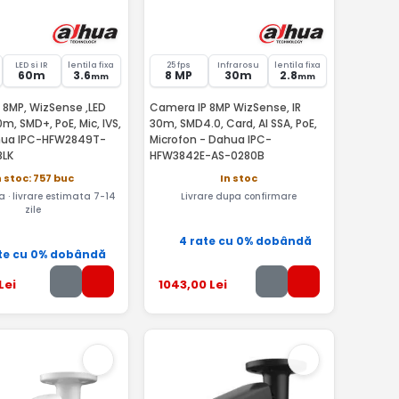
LED si IR
lentila fixa
25 fps
Infrarosu
lentila fixa
60m
3.6
8 MP
30m
2.8
mm
mm
 8MP, WizSense ,LED
Camera IP 8MP WizSense, IR
m, SMD+, PoE, Mic, IVS,
30m, SMD4.0, Card, AI SSA, PoE,
hua IPC-HFW2849T-
Microfon - Dahua IPC-
BLK
HFW3842E-AS-0280B
n stoc: 757 buc
In stoc
a · livrare estimata 7-14
Livrare dupa confirmare
zile
4 rate cu 0% dobândă
te cu 0% dobândă
Lei
1043
,00
Lei