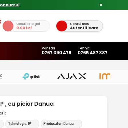
✕
Cosul este gol
Contul meu
0.00 Lei
Autentificare
Vanzari
Tehnic
0767 390 475
0765 487 387
P , cu picior Dahua
ii:
Tehnologie: IP
Producator: Dahua