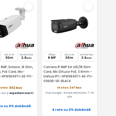
LED si IR
lentila fixa
25 fps
LED si IR
lentila fixa
30m
2.8
8 MP
30m
3.6
mm
mm
8MP, Exterior, IR 30m,
Camera IP 8MP Ext LED/IR 30m
a, PoE Card, Mic-
Card, Mic Difuzor PoE, 3.6mm -
C-HFW3849T1-AS-PV-
Dahua IPC-HFW3849T1-AS-PV-
0360B-S5-BLACK
In stoc: 247 buc
 stoc
: 302 buc
Stoc Europa · livrare estimata 7-14
azi și
expediem marti
zile
te cu 0% dobândă
4 rate cu 0% dobândă