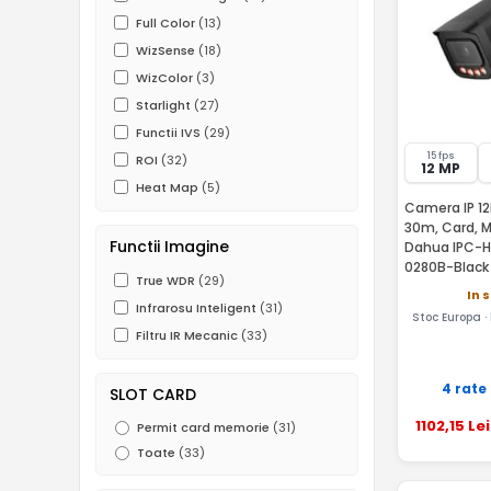
Full Color
(13)
WizSense
(18)
WizColor
(3)
Starlight
(27)
Functii IVS
(29)
15 fps
ROI
(32)
12 MP
Heat Map
(5)
Camera IP 12M
30m, Card, M
Functii Imagine
Dahua IPC-H
0280B-Black
True WDR
(29)
In 
Infrarosu Inteligent
(31)
Stoc Europa ·
Filtru IR Mecanic
(33)
4 rate
SLOT CARD
1102
,15
Lei
Permit card memorie
(31)
Toate
(33)