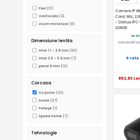
Fixa
(21)
Camera IP 8M
Varifocala
(4)
Card, Mic, 2
- Dahua IPC
Zoom motorizat
(8)
0280B
In s
Dimensiune lentila
Comandă ac
intre 1.1 - 2.8 mm
(25)
4 rate
intre 3.6 - 5.9 mm
(7)
peste 6 mm
(13)
852
,83
Lei
Carcasa
Cu picior
(33)
Dome
(37)
Fisheye
(1)
Speed Dome
(7)
Tehnologie