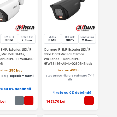
LED si IR
lentila fixa
25 fps
LED si IR
lentila fixa
30m
2.8
8 MP
30m
2.8
mm
mm
8MP, Exterior, LED/IR
Camera IP 8MP Exterior LED/IR
 Mic, PoE, SMD+,
30m Card Mic PoE 2.8mm
Dahua IPC-HFW3849E-
WizSense - Dahua IPC-
0B
HFW3849E-AS-IL-0280B-Black
In stoc: 432 buc
 stoc
: 250 buc
Stoc Europa · livrare estimata 7-14
azi și
expediem marti
zile
te cu 0% dobândă
4 rate cu 0% dobândă
Lei
1421
,70
Lei