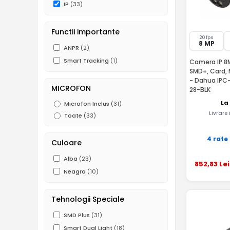
IP
(33)
Functii importante
20 fps
8 MP
ANPR
(2)
Smart Tracking
(1)
Camera IP 8M
SMD+, Card, M
- Dahua IPC
MICROFON
28-BLK
La
Microfon Inclus
(31)
Livrare
Toate
(33)
4 rate
Culoare
Alba
(23)
852
,83
Lei
Neagra
(10)
Tehnologii Speciale
SMD Plus
(31)
Smart Dual Light
(18)