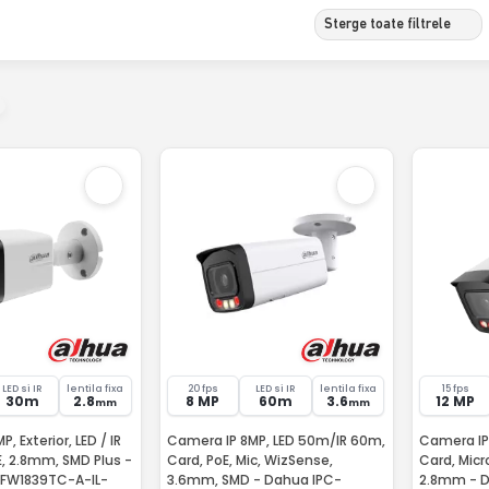
Sterge toate filtrele
LED si IR
lentila fixa
20 fps
LED si IR
lentila fixa
15 fps
30m
2.8
8 MP
60m
3.6
12 MP
mm
mm
, Exterior, LED / IR
Camera IP 8MP, LED 50m/IR 60m,
Camera IP 
E, 2.8mm, SMD Plus -
Card, PoE, Mic, WizSense,
Card, Micr
FW1839TC-A-IL-
3.6mm, SMD - Dahua IPC-
2.8mm - D