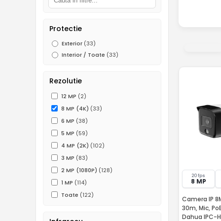
Protectie
Exterior
(33)
Interior / Toate
(33)
Rezolutie
12 MP
(2)
8 MP (4K)
(33)
6 MP
(38)
5 MP
(59)
4 MP (2K)
(102)
3 MP
(83)
2 MP (1080P)
(128)
20 fps
8 MP
1 MP
(114)
Toate
(122)
Camera IP 8MP
30m, Mic, Po
Dahua IPC-H