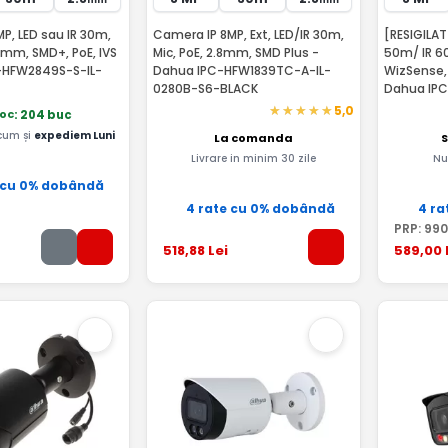
P, LED sau IR 30m,
Camera IP 8MP, Ext, LED/IR 30m,
[RESIGILAT
,8mm, SMD+, PoE, IVS
Mic, PoE, 2.8mm, SMD Plus -
50m/ IR 60
-HFW2849S-S-IL-
Dahua IPC-HFW1839TC-A-IL-
WizSense,
0280B-S6-BLACK
Dahua IP
RMA
5,0
toc
: 204 buc
um și
expediem Luni
La comanda
S
Livrare in minim 30 zile
Nu
 cu 0% dobândă
4 rate cu 0% dobândă
4 ra
PRP:
990
518
,88
Lei
589
,00