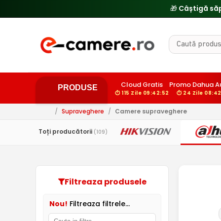
Cloud Gratis
Promo Dahua A
PRODUSE
⏱ 115 Zile 09:42:51
⏱ 24 Zile 08:42
/
Supraveghere
/
Camere supraveghere
Toți producătorii
(109)
Filtreaza produsele
Nou!
Filtreaza filtrele...