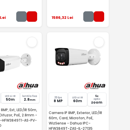
Lei
1586
,32
Lei
LED si IR
lentila fixa
5x
25 fps
LED si IR
50m
2.8
optic
mm
8 MP
60m
zoom
8MP, Ext, LED/IR 50m,
Camera IP 8MP, Exterior, LED/IR
 Difuzor, PoE, 2.8mm -
60m, Card, Microfon, PoE,
C-HFW3849T1-AS-PV-
WizSense - Dahua IPC-
O
HFW3849T-ZAS-IL-27135