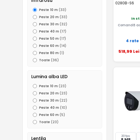
Infrarosu
0280B-S6
Peste 10 m
(33)
Peste 20 m
(33)
In s
Peste 30 m
(32)
Comandă ac
Peste 40 m
(17)
Peste 50 m
(17)
4 rate
Peste 60 m
(14)
518
,99
Lei
Peste 80 m
(1)
Toate
(36)
Lumina alba LED
Peste 10 m
(23)
Peste 20 m
(23)
Peste 30 m
(22)
Peste 40 m
(10)
Peste 60 m
(5)
Toate
(23)
20 fps
Lentila
8 MP