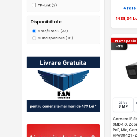
TP-Link
(2)
4 rate
1438
,34
Le
Disponibiltate
Stoc/Stoc 0
(33)
Si indisponibile
(76)
Pret specia
-3%
25 fps
8 MP
Camera IP 8
SMD4.0, Zoom
PoE, Mic, Ca
HFW3842T-Z