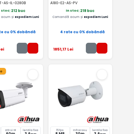
T-AS-IL-0280B
A180-E2-AS-PV
n stoc
In stoc
: 212 buc
: 218 buc
acum și
expediem Luni
Comandă acum și
expediem Luni
te cu 0% dobândă
4 rate cu 0% dobândă
ei
1851
,17
Lei
ro
LED si IR
lentila fixa
15 fps
Infrarosu
lentila fixa
60m
3.6
8 MP
30m
3.6
mm
mm