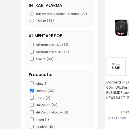
INTRARI ALARMA
Intrari releu pentru alarma
(27)
Toate
(33)
ALIMENTARE POE
Alimentare POE
(31)
Alimentare ePOE
(5)
Toate
(33)
20 fps
8 MP
Producator
Camera IP 8M
Ajax
(1)
60m WizSens
Dahua
(33)
PoE SMDPlus
HFW2849T-Z
EZVIZ
(2)
HikVision
(51)
In s
HikVision HiLook
(9)
Stoc Europa ·
Imou
(1)
Reolink
(10)