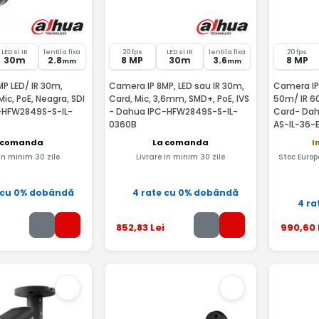
LED si IR
lentila fixa
20 fps
LED si IR
lentila fixa
20 fps
30m
2.8
8 MP
30m
3.6
8 MP
mm
mm
P LED/ IR 30m,
Camera IP 8MP, LED sau IR 30m,
Camera IP
ic, PoE, Neagra, SDI
Card, Mic, 3,6mm, SMD+, PoE, IVS
50m/ IR 60
-HFW2849S-S-IL-
- Dahua IPC-HFW2849S-S-IL-
Card- Da
0360B
AS-IL-36-
 comanda
La comanda
I
 in minim 30 zile
Livrare in minim 30 zile
Stoc Europ
 cu 0% dobândă
4 rate cu 0% dobândă
4 ra
852
,83
Lei
990
,60