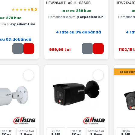
HFW2849T-AS-IL-0360B
HFW21249
5,0
In stoc
I
: 260 buc
Comandă acum și
expediem Luni
Comandă 
toc
: 378 buc
um și
expediem Luni
4 rate cu 0% dobândă
4 ra
 cu 0% dobândă
989
,99
Lei
1102
,15
L
Stoc ze
LED si IR
lentila fixa
20 fps
LED si IR
lentila fixa
20 fps
30m
2.8
8 MP
30m
2.8
8 MP
mm
mm