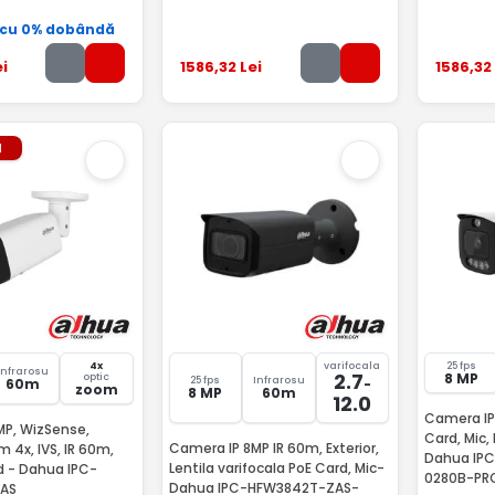
 cu 0% dobândă
i
1586
,32
Lei
1586
,32
l
4x
varifocala
25 fps
Infrarosu
2.7
8 MP
optic
25 fps
Infrarosu
60m
-
zoom
8 MP
60m
12.0
Camera IP 
MP, WizSense,
Card, Mic,
Camera IP 8MP IR 60m, Exterior,
 4x, IVS, IR 60m,
Dahua IP
Lentila varifocala PoE Card, Mic-
rd - Dahua IPC-
0280B-PR
Dahua IPC-HFW3842T-ZAS-
AS