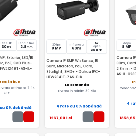
LED si IR
lentila fixa
5x
25 fps
20 fps
Infrarosu
30m
2.8
8 MP
optic
mm
8 MP
60m
zoom
P, Exterior, LED/IR
Camera IP 
Camera IP 8MP WizSense, IR
ic, PoE, SMD Plus-
30m, Card,
60m, Microfon, PoE, Card,
FW21249T-AS-IL-
2.8mm - 
Starlight, SMD+ - Dahua IPC-
AS-IL-028
HFW2841T-ZAS-BLK
stoc: 34 buc
In
La comanda
 livrare estimata 7-14
Comandă 
Livrare in minim 30 zile
zile
4 ra
4 rate cu 0% dobândă
 cu 0% dobândă
1267
,00
Lei
1353
,65