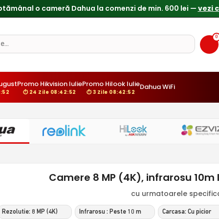
0
ugust
Promo Hikvision Iulie
Promo Hilook Iulie
Dahua WiFi
:51
⏱ 24 Zile 08:42:51
⏱ 3 Zile 08:42:51
Camere 8 MP (4K), infrarosu 10m I
cu urmatoarele specificat
Rezolutie: 8 MP (4K)
Infrarosu : Peste 10 m
Carcasa: Cu picior