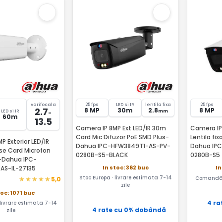
varifocala
25 fps
LED si IR
lentila fixa
25 fps
2.7
8 MP
30m
2.8
8 MP
mm
LED si IR
-
60m
13.5
Camera IP 8MP Ext LED/IR 30m
Camera IP 
Card Mic Difuzor PoE SMD Plus-
Lentila fix
P Exterior LED/IR
Dahua IPC-HFW3849T1-AS-PV-
Dahua IP
e Card Microfon
0280B-S5-BLACK
0280B-S5
-Dahua IPC-
In stoc: 362 buc
In
AS-IL-27135
Stoc Europa · livrare estimata 7-14
Comandă 
5,0
zile
toc: 1071 buc
4 ra
 livrare estimata 7-14
4 rate cu 0% dobândă
zile