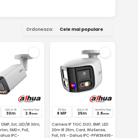
Ordoneaza:
Cele mai populare
LED si IR
lentila fixa
20 fps
LED si IR
lentila fixa
30m
2.8
8 MP
25m
2.8
mm
mm
12MP, Ext, LED/IR 30m,
Camera IP TiOC DUO, 8MP, LED
ofon, SMD+, PoE,
20m IR 25m, Card, WizSense,
ahua IPC-
PoE, IVS - Dahua IPC-PFW3849S-