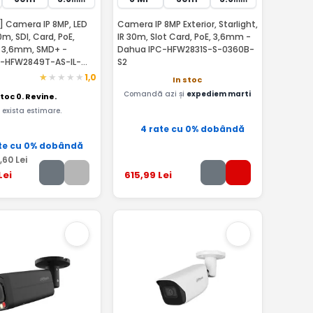
] Camera IP 8MP, LED
Camera IP 8MP Exterior, Starlight,
m, SDI, Card, PoE,
IR 30m, Slot Card, PoE, 3,6mm -
 3,6mm, SMD+ -
Dahua IPC-HFW2831S-S-0360B-
C-HFW2849T-AS-IL-
S2
1,0
In stoc
Comandă azi și
expediem marti
toc 0. Revine.
 exista estimare.
4 rate cu 0% dobândă
te cu 0% dobândă
,60
Lei
Lei
615
,99
Lei