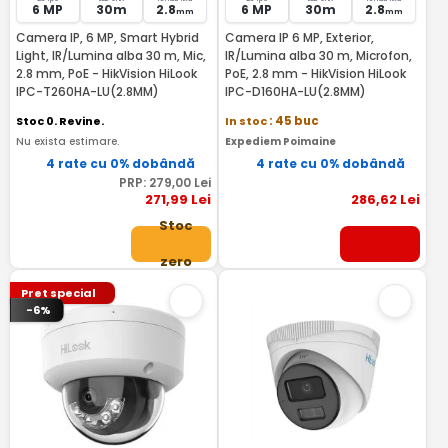
6 MP
30m
2.8
6 MP
30m
2.8
mm
mm
Camera IP, 6 MP, Smart Hybrid
Camera IP 6 MP, Exterior,
Light, IR/Lumina alba 30 m, Mic,
IR/Lumina alba 30 m, Microfon,
2.8 mm, PoE - HikVision HiLook
PoE, 2.8 mm - HikVision HiLook
IPC-T260HA-LU(2.8MM)
IPC-D160HA-LU(2.8MM)
Stoc 0. Revine.
In stoc
: 45 buc
Nu exista estimare.
Expediem Poimaine
4 rate cu 0% dobândă
4 rate cu 0% dobândă
PRP:
279
,00
Lei
271
,99
Lei
286
,62
Lei
Stoc
zero
Pret special
-6%