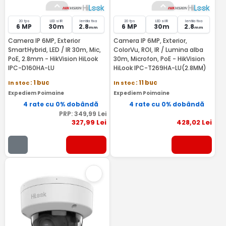
20 fps
LED si IR
lentila fixa
20 fps
LED si IR
lentila fixa
6 MP
30m
2.8
6 MP
30m
2.8
mm
mm
Camera IP 6MP, Exterior
Camera IP 6MP, Exterior,
SmartHybrid, LED / IR 30m, Mic,
ColorVu, ROI, IR / Lumina alba
PoE, 2.8mm - HikVision HiLook
30m, Microfon, PoE - HikVision
IPC-D160HA-LU
HiLook IPC-T269HA-LU(2.8MM)
In stoc
: 1 buc
In stoc
: 11 buc
Expediem Poimaine
Expediem Poimaine
4 rate cu 0% dobândă
4 rate cu 0% dobândă
PRP:
349
,99
Lei
327
,99
Lei
428
,02
Lei