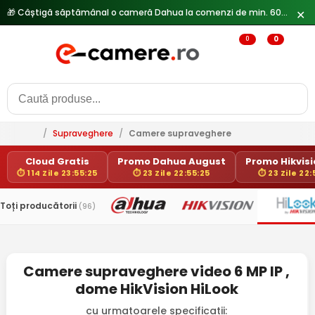
🎁 Câștigă săptămânal o cameră Dahua la comenzi de min. 600 lei —
✕
0
0
/
Supraveghere
/
Camere supraveghere
Cloud Gratis
Promo Dahua August
Promo Hikvisio
⏱ 114 Zile 23:55:25
⏱ 23 Zile 22:55:25
⏱ 23 Zile 22:
Toți producătorii
(96)
Camere supraveghere video 6 MP IP ,
dome HikVision HiLook
cu urmatoarele specificatii: