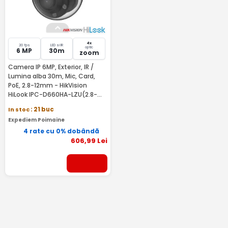
4x
20 fps
LED si IR
optic
6 MP
30m
zoom
Camera IP 6MP, Exterior, IR /
Lumina alba 30m, Mic, Card,
PoE, 2.8-12mm - HikVision
HiLook IPC-D660HA-LZU(2.8-
12MM)
In stoc
: 21 buc
Expediem Poimaine
4 rate cu 0% dobândă
606
,99
Lei