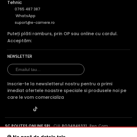
Tehnic
0765 487 387
WhatsApp
suport@e-camere.ro
Puteți plăti ramburs, prin OP sau online cu cardul.
Acceptăm:
NEWSLETTER
Inscrie-te la newsletterul nostru pentru a primi
imediat ofertele noastre speciale si produsele noi pe
care le vom comercializa
SC POLITES ONLINE SRL
· CUI:
RO34846331
· Reg. Com.:
J2015001227161
· Capital social: 200 RON · Sediu: Str. Petrache
Poenaru, Nr. 1, Craiova, Jud. Dolj ·
Contactează-ne
·
Service produs