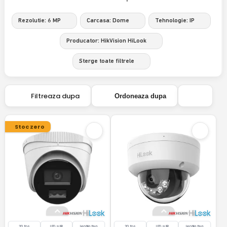
Rezolutie: 6 MP
Carcasa: Dome
Tehnologie: IP
Producator: HikVision HiLook
Sterge toate filtrele
Filtreaza dupa
Ordoneaza dupa
Stoc zero
20 fps
LED si IR
lentila fixa
20 fps
LED si IR
lentila fixa