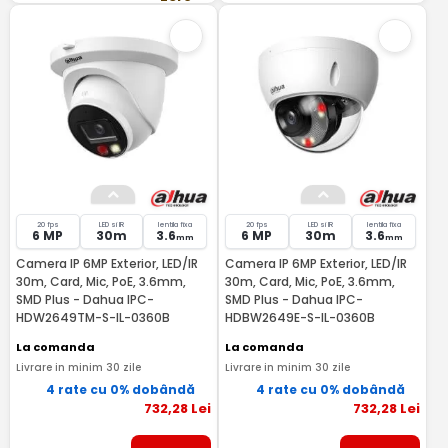
20 fps
LED si IR
lentila fixa
20 fps
LED si IR
lentila fixa
6 MP
30m
3.6
6 MP
30m
3.6
mm
mm
Camera IP 6MP Exterior, LED/IR
Camera IP 6MP Exterior, LED/IR
30m, Card, Mic, PoE, 3.6mm,
30m, Card, Mic, PoE, 3.6mm,
SMD Plus - Dahua IPC-
SMD Plus - Dahua IPC-
HDW2649TM-S-IL-0360B
HDBW2649E-S-IL-0360B
La comanda
La comanda
Livrare in minim 30 zile
Livrare in minim 30 zile
4 rate cu 0% dobândă
4 rate cu 0% dobândă
732
,28
Lei
732
,28
Lei