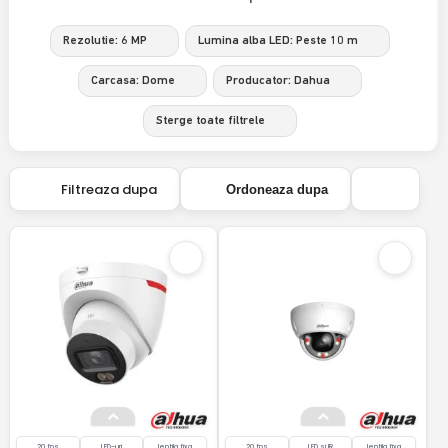
Rezolutie: 6 MP
Lumina alba LED: Peste 10 m
Carcasa: Dome
Producator: Dahua
Sterge toate filtrele
Filtreaza dupa
Ordoneaza dupa
20 fps
LED-uri
lentila fixa
20 fps
LED si IR
lentila fixa