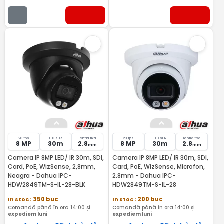
20 fps
LED si IR
lentila fixa
20 fps
LED si IR
lentila fixa
8 MP
30m
2.8
8 MP
30m
2.8
mm
mm
Camera IP 8MP LED/ IR 30m, SDI,
Camera IP 8MP LED/ IR 30m, SDI,
Card, PoE, WizSense, 2,8mm,
Card, PoE, WizSense, Microfon,
Neagra - Dahua IPC-
2.8mm - Dahua IPC-
HDW2849TM-S-IL-28-BLK
HDW2849TM-S-IL-28
In stoc
: 350 buc
In stoc
: 200 buc
Comandă până în ora 14:00 și
Comandă până în ora 14:00 și
expediem luni
expediem luni