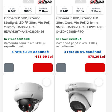
20 fps
LED si IR
lentila fixa
20 fps
LED-uri
lentila fixa
6 MP
30m
2.8
8 MP
30m
2.8
mm
mm
Camera IP 6MP, Exterior,
Camera IP 8MP, Exterior, LED
Starlight, LED./IR 30m, Mic, PoE,
30m, Card, Mic, PoE, 2.8mm,
2.8mm - Dahua IPC-
SMD+ - Dahua IPC-HDW2849T-
HDW1639T-A-IL-0280B-S6
S-LED-0280B-PRO
In stoc
: 442 buc
In stoc
: 323 buc
Comandă până în ora 14:00 și
Comandă până în ora 14:00 și
expediem azi
expediem azi
4 rate cu 0% dobândă
4 rate cu 0% dobândă
483
,99
Lei
878
,29
Lei