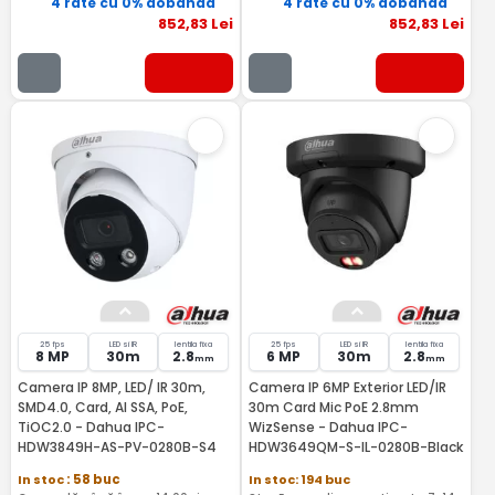
4 rate cu 0% dobândă
4 rate cu 0% dobândă
852
,83
Lei
852
,83
Lei
25 fps
LED si IR
lentila fixa
25 fps
LED si IR
lentila fixa
8 MP
30m
2.8
6 MP
30m
2.8
mm
mm
Camera IP 8MP, LED/ IR 30m,
Camera IP 6MP Exterior LED/IR
SMD4.0, Card, AI SSA, PoE,
30m Card Mic PoE 2.8mm
TiOC2.0 - Dahua IPC-
WizSense - Dahua IPC-
HDW3849H-AS-PV-0280B-S4
HDW3649QM-S-IL-0280B-Black
In stoc
: 58 buc
In stoc: 194 buc