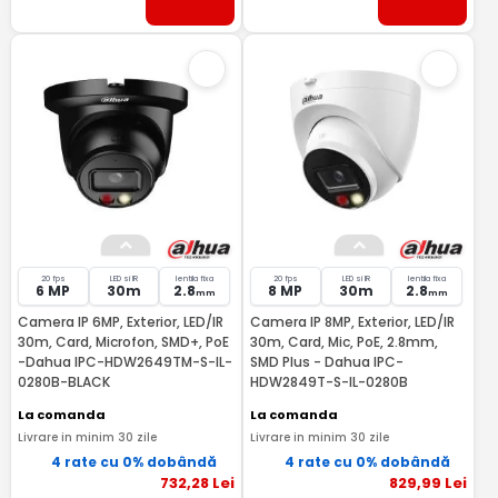
20 fps
LED si IR
lentila fixa
20 fps
LED si IR
lentila fixa
6 MP
30m
2.8
8 MP
30m
2.8
mm
mm
Camera IP 6MP, Exterior, LED/IR
Camera IP 8MP, Exterior, LED/IR
30m, Card, Microfon, SMD+, PoE
30m, Card, Mic, PoE, 2.8mm,
-Dahua IPC-HDW2649TM-S-IL-
SMD Plus - Dahua IPC-
0280B-BLACK
HDW2849T-S-IL-0280B
La comanda
La comanda
Livrare in minim 30 zile
Livrare in minim 30 zile
4 rate cu 0% dobândă
4 rate cu 0% dobândă
732
,28
Lei
829
,99
Lei