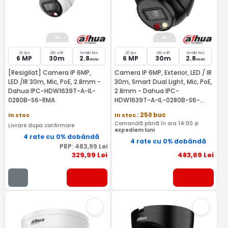
20 fps
LED si IR
lentila fixa
20 fps
LED si IR
lentila fixa
6 MP
30m
2.8
6 MP
30m
2.8
mm
mm
[Resigilat] Camera IP 6MP,
Camera IP 6MP, Exterior, LED / IR
LED./IR 30m, Mic, PoE, 2.8mm -
30m, Smart Dual Light, Mic, PoE,
Dahua IPC-HDW1639T-A-IL-
2.8mm - Dahua IPC-
0280B-S6-RMA
HDW1639T-A-IL-0280B-S6-
BLACK
In stoc
In stoc
: 250 buc
Comandă până în ora 14:00 și
Livrare dupa confirmare
expediem luni
4 rate cu 0% dobândă
4 rate cu 0% dobândă
PRP:
483
,99
Lei
329
,99
Lei
483
,69
Lei