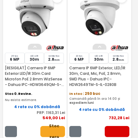
25 fps
LED si IR
lentila fixa
20 fps
LED si IR
lentila fixa
6 MP
30m
2.8
6 MP
30m
2.8
mm
mm
[RESIGILAT] Camera IP 6MP
Camera IP 6MP Exterior, LED/IR
Exterior LED/IR 30m Card
30m, Card, Mic, PoE, 2.8mm,
Microfon PoE 2.8mm WizSense
SMD Plus - Dahua IPC-
- Dahua IPC-HDW3649QM-S-
HDW2649TM-S-IL-0280B
IL-0280B-RMA
Stoc 0. Revine.
In stoc
: 250 buc
Comandă până în ora 14:00 și
Nu exista estimare.
expediem luni
4 rate cu 0% dobândă
4 rate cu 0% dobândă
PRP:
1163
,31
Lei
549
,00
Lei
732
,28
Lei
Stoc
zero