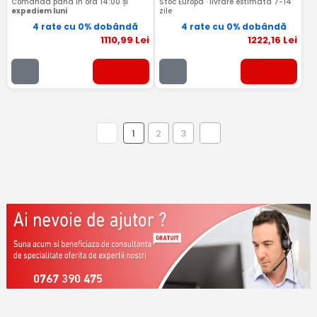
Comandă până în ora 14:00 și
Stoc Europa · livrare estimata 7-14
expediem luni
zile
4 rate cu 0% dobândă
4 rate cu 0% dobândă
1110
,99
Lei
1222
,16
Lei
1
2
3
0767 390 475