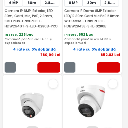
6 MP
30m
2.8
8 MP
30m
2.8
mm
mm
Camera IP 6MP, Exterior, LED
Camera IP Dome 8MP Exterior
30m, Card, Mic, PoE, 2.8mm,
LED/IR 30m Card Mic PoE 2.8mm
SMD Plus-Dahua IPC-
WizSense - Dahua IPC-
HDW2649T-S-LED-0280B-PRO
HDBW2849E-S-IL-0280B
In stoc
: 226 buc
In stoc
: 552 buc
Comandă până în ora 14:00 și
Comandă până în ora 14:00 și
expediem azi
expediem azi
4 rate cu 0% dobândă
4 rate cu 0% dobândă
780
,99
Lei
852
,83
Lei