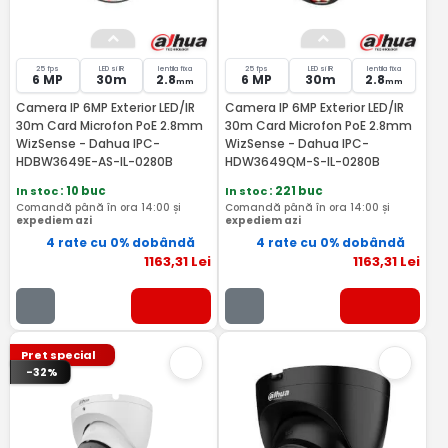
25 fps
LED si IR
lentila fixa
25 fps
LED si IR
lentila fixa
6 MP
30m
2.8
6 MP
30m
2.8
mm
mm
Camera IP 6MP Exterior LED/IR
Camera IP 6MP Exterior LED/IR
30m Card Microfon PoE 2.8mm
30m Card Microfon PoE 2.8mm
WizSense - Dahua IPC-
WizSense - Dahua IPC-
HDBW3649E-AS-IL-0280B
HDW3649QM-S-IL-0280B
In stoc
: 10 buc
In stoc
: 221 buc
Comandă până în ora 14:00 și
Comandă până în ora 14:00 și
expediem azi
expediem azi
4 rate cu 0% dobândă
4 rate cu 0% dobândă
1163
,31
Lei
1163
,31
Lei
Pret special
-32%