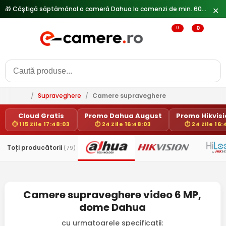
🎁 Câștigă săptămânal o cameră Dahua la comenzi de min. 600 lei —
✕
0
0
/
Supraveghere
/
Camere supraveghere
Cloud Gratis
Promo Dahua August
Promo Hikvisio
⏱ 115 Zile 17:48:03
⏱ 24 Zile 16:48:03
⏱ 24 Zile 16:
Toți producătorii
(79)
Camere supraveghere video 6 MP,
dome Dahua
cu urmatoarele specificatii: