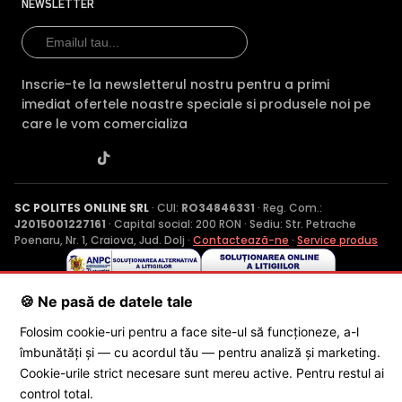
NEWSLETTER
Inscrie-te la newsletterul nostru pentru a primi
imediat ofertele noastre speciale si produsele noi pe
care le vom comercializa
SC POLITES ONLINE SRL
· CUI:
RO34846331
· Reg. Com.:
J2015001227161
· Capital social: 200 RON · Sediu: Str. Petrache
Poenaru, Nr. 1, Craiova, Jud. Dolj ·
Contactează-ne
·
Service produs
🍪 Ne pasă de datele tale
© 2026 SC POLITES ONLINE SRL
Folosim cookie-uri pentru a face site-ul să funcționeze, a-l
îmbunătăți și — cu acordul tău — pentru analiză și marketing.
Cookie-urile strict necesare sunt mereu active. Pentru restul ai
control total.