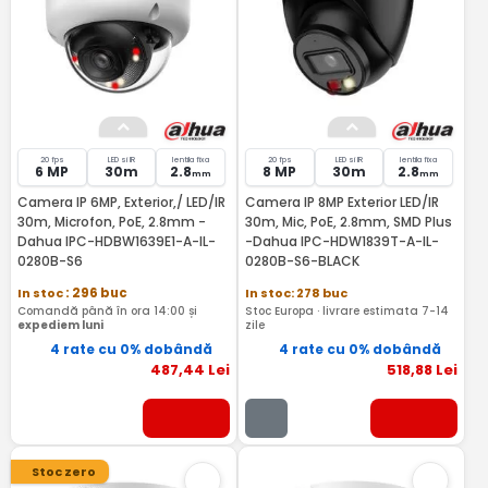
20 fps
LED si IR
lentila fixa
20 fps
LED si IR
lentila fixa
6 MP
30m
2.8
8 MP
30m
2.8
mm
mm
Camera IP 6MP, Exterior,/ LED/IR
Camera IP 8MP Exterior LED/IR
30m, Microfon, PoE, 2.8mm -
30m, Mic, PoE, 2.8mm, SMD Plus
Dahua IPC-HDBW1639E1-A-IL-
-Dahua IPC-HDW1839T-A-IL-
0280B-S6
0280B-S6-BLACK
In stoc
: 296 buc
In stoc: 278 buc
Comandă până în ora 14:00 și
Stoc Europa · livrare estimata 7-14
expediem luni
zile
4 rate cu 0% dobândă
4 rate cu 0% dobândă
487
,44
Lei
518
,88
Lei
Stoc zero