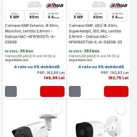
20 fps
Infrarosu
lentila fixa
25 fps
LED si IR
lentila fixa
5 MP
80m
3.6
5 MP
40m
3.6
mm
mm
Camera 5MP Exterior, IR 80m,
Camera 5MP, LED/ IR 40m,
Microfon, Lentila 3,6mm -
SuperAdapt, SDI, Mic, Lentila
Dahua HAC-HFW1500TL-A-
3,6mm - Dahua HAC-
0360B
HFW1500TLM-IL-A-0360B-S3
In stoc
: 55 buc
In stoc
: 253 buc
Comandă până în ora 14:00 și
Comandă până în ora 14:00 și
expediem azi
expediem azi
4 rate cu 0% dobândă
4 rate cu 0% dobândă
PRP:
162
,99
Lei
PRP:
190
,93
Lei
145
,98
Lei
152
,75
Lei