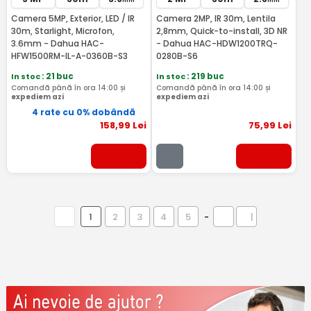
mm
mm
Camera 5MP, Exterior, LED / IR
Camera 2MP, IR 30m, Lentila
30m, Starlight, Microfon,
2,8mm, Quick-to-install, 3D NR
3.6mm - Dahua HAC-
- Dahua HAC-HDW1200TRQ-
HFW1500RM-IL-A-0360B-S3
0280B-S6
In stoc
: 21 buc
In stoc
: 219 buc
Comandă până în ora 14:00 și
Comandă până în ora 14:00 și
expediem azi
expediem azi
4 rate cu 0% dobândă
158
,99
Lei
75
,99
Lei
1
2
3
4
5
-
|