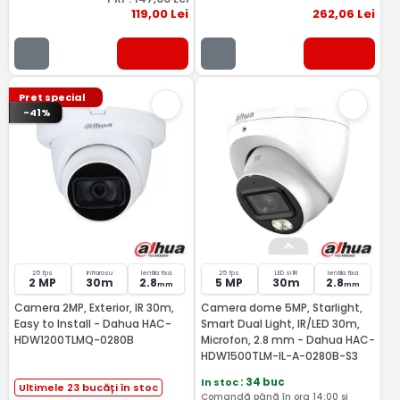
119
,00
Lei
262
,06
Lei
Pret special
-41%
25 fps
Infrarosu
lentila fixa
25 fps
LED si IR
lentila fixa
2 MP
30m
2.8
5 MP
30m
2.8
mm
mm
Camera 2MP, Exterior, IR 30m,
Camera dome 5MP, Starlight,
Easy to Install - Dahua HAC-
Smart Dual Light, IR/LED 30m,
HDW1200TLMQ-0280B
Microfon, 2.8 mm - Dahua HAC-
HDW1500TLM-IL-A-0280B-S3
In stoc
: 34 buc
Ultimele 23 bucăți în stoc
Comandă până în ora 14:00 și