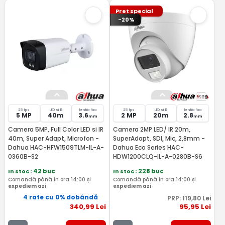
Pret special
-20%
25 fps
LED si IR
lentila fixa
25 fps
LED si IR
lentila fixa
5 MP
40m
3.6
2 MP
20m
2.8
mm
mm
Camera 5MP, Full Color LED si IR
Camera 2MP LED/ IR 20m,
40m, Super Adapt, Microfon -
SuperAdapt, SDI, Mic, 2,8mm -
Dahua HAC-HFW1509TLM-IL-A-
Dahua Eco Series HAC-
0360B-S2
HDW1200CLQ-IL-A-0280B-S6
In stoc
: 42 buc
In stoc
: 228 buc
Comandă până în ora 14:00 și
Comandă până în ora 14:00 și
expediem azi
expediem azi
4 rate cu 0% dobândă
PRP:
119
,80
Lei
340
,99
Lei
95
,95
Lei