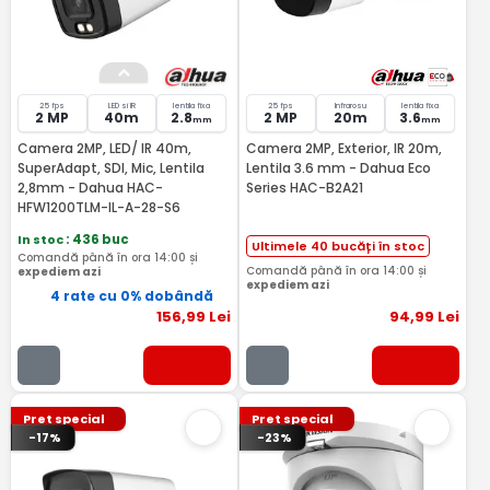
25 fps
LED si IR
lentila fixa
25 fps
Infrarosu
lentila fixa
2 MP
40m
2.8
2 MP
20m
3.6
mm
mm
Camera 2MP, LED/ IR 40m,
Camera 2MP, Exterior, IR 20m,
SuperAdapt, SDI, Mic, Lentila
Lentila 3.6 mm - Dahua Eco
2,8mm - Dahua HAC-
Series HAC-B2A21
HFW1200TLM-IL-A-28-S6
In stoc
: 436 buc
Ultimele 40 bucăți în stoc
Comandă până în ora 14:00 și
Comandă până în ora 14:00 și
expediem azi
expediem azi
4 rate cu 0% dobândă
156
,99
Lei
94
,99
Lei
Pret special
Pret special
-17%
-23%