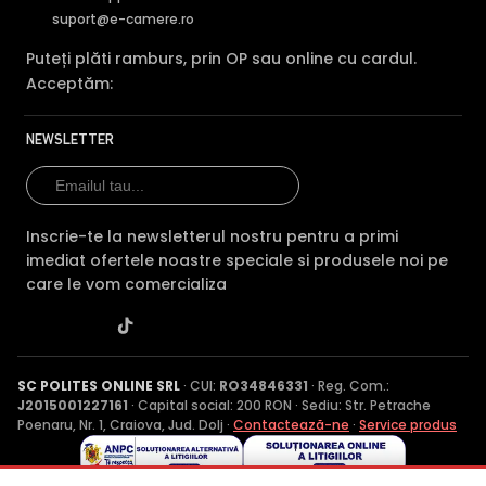
suport@e-camere.ro
Puteți plăti ramburs, prin OP sau online cu cardul.
Acceptăm:
NEWSLETTER
Inscrie-te la newsletterul nostru pentru a primi
imediat ofertele noastre speciale si produsele noi pe
care le vom comercializa
SC POLITES ONLINE SRL
· CUI:
RO34846331
· Reg. Com.:
J2015001227161
· Capital social: 200 RON · Sediu: Str. Petrache
Poenaru, Nr. 1, Craiova, Jud. Dolj ·
Contactează-ne
·
Service produs