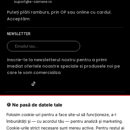
suport@e-camere.ro
Puteți plăti ramburs, prin OP sau online cu cardul.
Acceptăm:
NEWSLETTER
Inscrie-te la newsletterul nostru pentru a primi
imediat ofertele noastre speciale si produsele noi pe
care le vom comercializa
SC POLITES ONLINE SRL
· CUI:
RO34846331
· Reg. Com.:
🍪 Ne pasă de datele tale
J2015001227161
· Capital social: 200 RON · Sediu: Str. Petrache
Poenaru, Nr. 1, Craiova, Jud. Dolj ·
Contactează-ne
·
Service produs
Folosim cookie-uri pentru a face site-ul să funcționeze, a-l
îmbunătăți și — cu acordul tău — pentru analiză și marketing.
Cookie-urile strict necesare sunt mereu active. Pentru restul ai
© 2026 SC POLITES ONLINE SRL