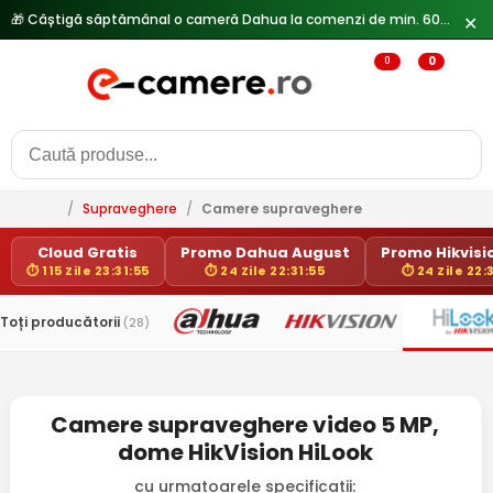
🎁 Câștigă săptămânal o cameră Dahua la comenzi de min. 600 lei —
✕
0
0
/
Supraveghere
/
Camere supraveghere
Cloud Gratis
Promo Dahua August
Promo Hikvisio
⏱ 115 Zile 23:31:55
⏱ 24 Zile 22:31:55
⏱ 24 Zile 22:
Toți producătorii
(28)
Camere supraveghere video 5 MP,
dome HikVision HiLook
cu urmatoarele specificatii: