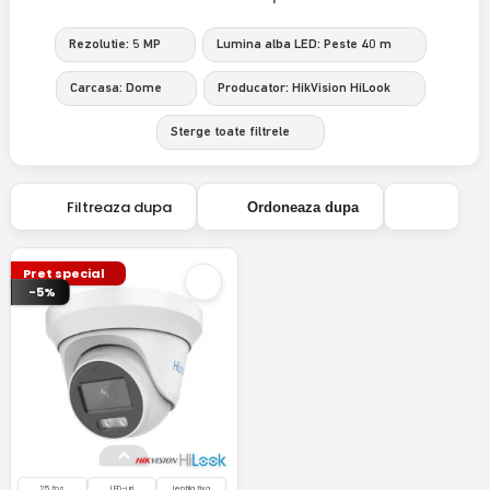
Rezolutie: 5 MP
Lumina alba LED: Peste 40 m
Carcasa: Dome
Producator: HikVision HiLook
Sterge toate filtrele
Filtreaza dupa
Ordoneaza dupa
Pret special
-5%
25 fps
LED-uri
lentila fixa