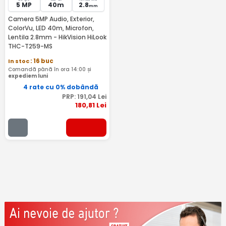
5 MP
40m
2.8
mm
Camera 5MP Audio, Exterior,
ColorVu, LED 40m, Microfon,
Lentila 2.8mm - HikVision HiLook
THC-T259-MS
In stoc
: 16 buc
Comandă până în ora 14:00 și
expediem luni
4 rate cu 0% dobândă
PRP:
191
,04
Lei
180
,81
Lei