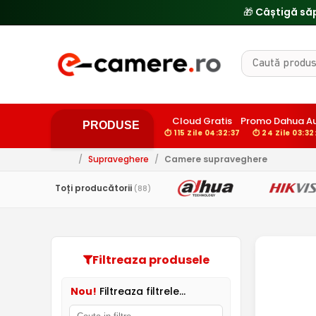
🎁 Câștigă să
Cloud Gratis
Promo Dahua A
PRODUSE
⏱ 115 Zile 04:32:36
⏱ 24 Zile 03:32
/
Supraveghere
/
Camere supraveghere
Toți producătorii
(88)
Filtreaza produsele
Nou!
Filtreaza filtrele...