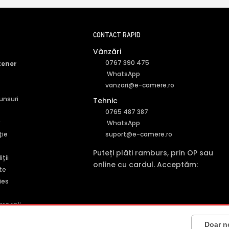
CONTACT RAPID
Vânzări
0767 390 475
tener
WhatsApp
vanzari@e-camere.ro
punsuri
Tehnic
0765 487 387
r
WhatsApp
ție
suport@e-camere.ro
Puteți plăti ramburs, prin OP sau
ții
online cu cardul. Acceptăm:
te
ies
mpanii
5001227161
· Capital social: 200 RON · Sediu: Str. Petrache Poenaru, Nr. 1, C
Doar n