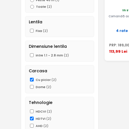
Peste 40 m
(1)
Toate
(2)
In 
Comandă ac
Lentila
4 rate
Fixa
(2)
PRP:
189
,0
Dimensiune lentila
113
,99
Lei
intre 1.1 - 2.8 mm
(2)
Carcasa
Cu picior
(2)
Dome
(2)
Tehnologie
HDCVI
(2)
HDTVI
(2)
AHD
(2)