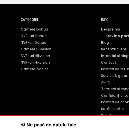
CATEGORII
INFO
Camere Dahua
Despre noi
DVR-uri Dahua
Devino par
NVR-uri Dahua
Blog
Camere Hikvision
Recenzii clienți
DVR-uri Hikvision
Întrebări și răs
NVR-uri Hikvision
Contact
Camere clasice
Politica de retu
Service & garan
ANPC
Termeni și condi
Confidențialita
Politica de cook
Setări cookie
Regulament ca
🍪 Ne pasă de datele tale
SC POLITES ONLINE SRL
· CUI:
RO34846331
· Reg. Com.:
J201