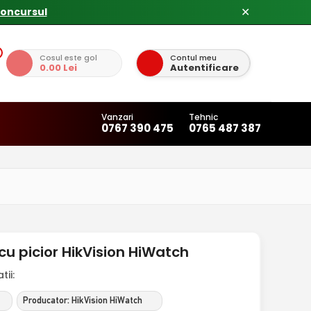
concursul
✕
Cosul este gol
Contul meu
0.00 Lei
Autentificare
Vanzari
Tehnic
0767 390 475
0765 487 387
u picior HikVision HiWatch
ii:
Producator: HikVision HiWatch