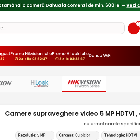
ptămânal o cameră Dahua la comenzi de min. 600 lei —
vezi 
0
ugust
Promo Hikvision Iulie
Promo Hilook Iulie
Dahua WiFi
:36
⏱ 24 Zile 03:32:36
⏱ 3 Zile 03:32:36
Camere supraveghere video 5 MP HDTVI , c
cu urmatoarele specificat
Rezolutie: 5 MP
Carcasa: Cu picior
Tehnologie: HDTVI