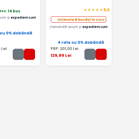
5,0
stoc
: 14 buc
um și
expediem Luni
Ultimele 8 bucăți în stoc
Comandă acum și
expediem Luni
 cu 0% dobândă
4 rate cu 0% dobândă
0
Lei
PRP:
201
,00
Lei
129
,99
Lei