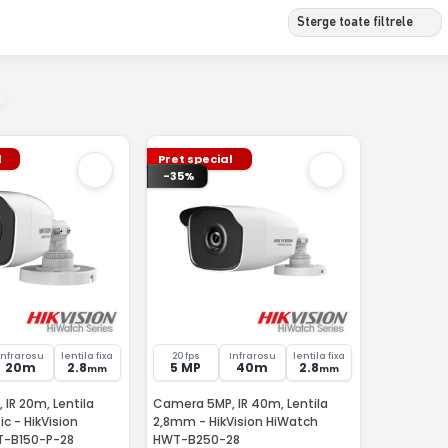
Sterge toate filtrele
l
Pret special
-35%
Infrarosu
lentila fixa
20 fps
Infrarosu
lentila fixa
20m
2.8
5 MP
40m
2.8
mm
mm
IR 20m, Lentila
Camera 5MP, IR 40m, Lentila
c - HikVision
2,8mm - HikVision HiWatch
T-B150-P-28
HWT-B250-28