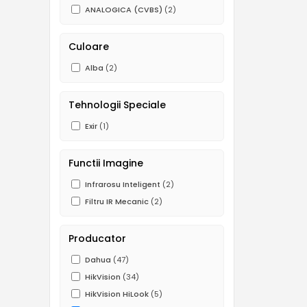
ANALOGICA (CVBS)
(2)
Culoare
Alba
(2)
Tehnologii Speciale
Exir
(1)
Functii Imagine
Infrarosu Inteligent
(2)
Filtru IR Mecanic
(2)
Producator
Dahua
(47)
HikVision
(34)
HikVision HiLook
(5)