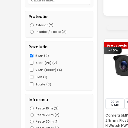
Protectie
Exterior
(2)
Interior / Toate
(2)
Pret specia
Rezolutie
-40%
5 MP
(2)
4 MP (2K)
(2)
2 MP (1080P)
(4)
1 MP
(1)
Toate
(3)
Infrarosu
20 fps
5 MP
Peste 10 m
(2)
Peste 20 m
(2)
Camera 5MP, 
2,8mm, Plasti
Peste 30 m
(1)
HiWatch HW