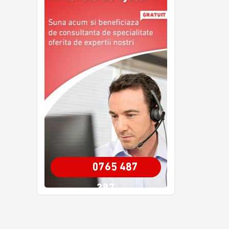
0765 487
387