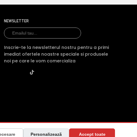
NEWSLETTER
Inscrie-te la newsletterul nostru pentru a primi
imediat ofertele noastre speciale si produsele
noi pe care le vom comercializa
raiova, Jud. Dolj ·
Contactează-ne
·
Service produs
ecesare
Personalizează
Accept toate