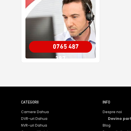
0765 487
387
CATEGORII
INFO
Camere Dahua
Despre noi
DVR-uri Dahua
Devino par
NVR-uri Dahua
Blog