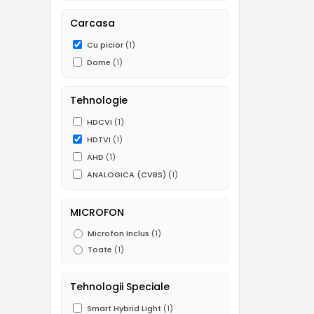
Carcasa
Cu picior
(1)
Dome
(1)
Tehnologie
HDCVI
(1)
HDTVI
(1)
AHD
(1)
ANALOGICA (CVBS)
(1)
MICROFON
Microfon Inclus
(1)
Toate
(1)
Tehnologii Speciale
Smart Hybrid Light
(1)