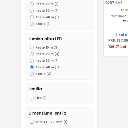
B257-LMS
Peste 20 m
(1)
In 
Peste 30 m
(1)
Comandă pâ
Peste 40 m
(1)
ex
Toate
(1)
4 rate
Lumina alba LED
PRP:
137
,0
129
,71
Lei
Peste 10 m
(3)
Peste 20 m
(3)
Peste 30 m
(1)
Peste 40 m
(1)
Toate
(3)
Lentila
Fixa
(1)
Dimensiune lentila
intre 1.1 - 2.8 mm
(1)