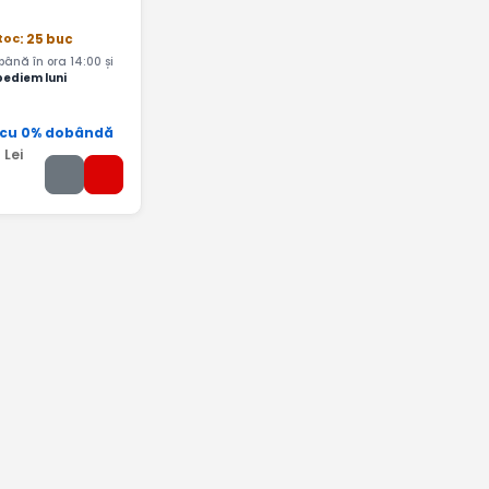
stoc
: 25 buc
nă în ora 14:00 și
pediem luni
 cu 0% dobândă
5
Lei