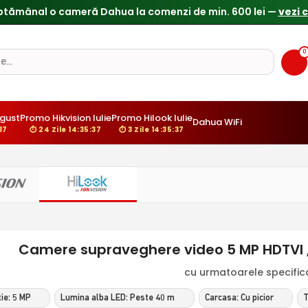
ptămânal o cameră Dahua la comenzi de min. 600 lei —
vezi 
0
gust
Promo Hikvision Iulie
Promo Hilook Iulie
Dahua WiFi
36
⏱ 24 Zile 14:35:36
⏱ 3 Zile 14:35:36
Camere supraveghere video 5 MP HDTVI , c
cu urmatoarele specificat
ie: 5 MP
Lumina alba LED: Peste 40 m
Carcasa: Cu picior
T