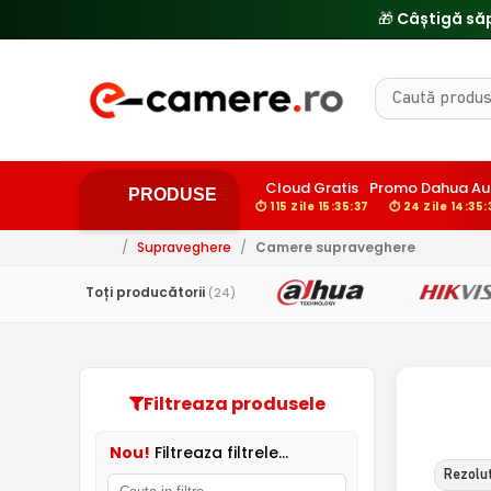
🎁 Câștigă să
Cloud Gratis
Promo Dahua Au
PRODUSE
⏱ 115 Zile 15:35:36
⏱ 24 Zile 14:35:
/
Supraveghere
/
Camere supraveghere
Toți producătorii
(24)
Filtreaza produsele
Nou!
Filtreaza filtrele...
Rezolut