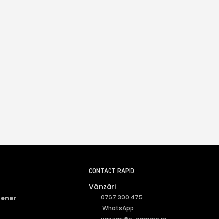
CONTACT RAPID
Vânzări
0767 390 475
tener
WhatsApp
vanzari@e-camere.ro