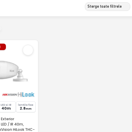
Sterge toate filtrele
l
LED si IR
lentila fixa
40m
2.8
mm
Exterior
 LED / IR 40m,
ikVision HiLook THC-