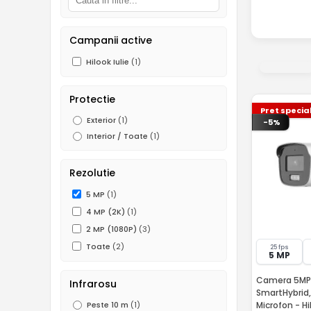
Campanii active
Hilook Iulie
(1)
Protectie
Pret specia
Exterior
(1)
-5%
Interior / Toate
(1)
Rezolutie
5 MP
(1)
4 MP (2K)
(1)
2 MP (1080P)
(3)
Toate
(2)
25 fps
5 MP
Camera 5MP 
Infrarosu
SmartHybrid,
Microfon - H
Peste 10 m
(1)