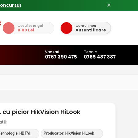
concursul
✕
Cosul este gol
Contul meu
0.00 Lei
Autentificare
Vanzari
Tehnic
0767 390 475
0765 487 387
u picior HikVision HiLook
ii:
ehnologie: HDTVI
Producator: HikVision HiLook