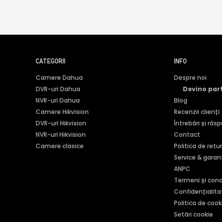
CATEGORII
INFO
Camere Dahua
Despre noi
DVR-uri Dahua
Devino par
NVR-uri Dahua
Blog
Camere Hikvision
Recenzii clienți
DVR-uri Hikvision
Întrebări și răs
NVR-uri Hikvision
Contact
Camere clasice
Politica de retu
Service & garan
ANPC
Termeni și condi
Confidențialita
Politica de cook
Setări cookie