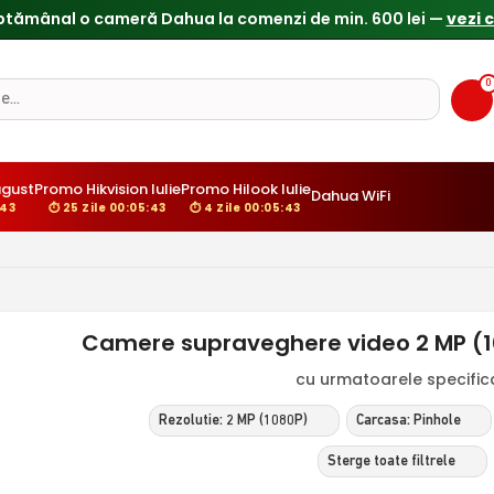
ptămânal o cameră Dahua la comenzi de min. 600 lei —
vezi 
0
ugust
Promo Hikvision Iulie
Promo Hilook Iulie
Dahua WiFi
:42
⏱ 25 Zile 00:05:42
⏱ 4 Zile 00:05:42
Camere supraveghere video 2 MP (10
cu urmatoarele specificat
Rezolutie: 2 MP (1080P)
Carcasa: Pinhole
Sterge toate filtrele