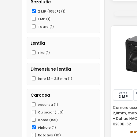
Rezolutie
2 MP (1080P)
(1)
1 MP
(1)
Toate
(1)
Lentila
Fixa
(1)
Dimensiune lentila
intre 1.1 - 2.8 mm
(1)
25 fps
Carcasa
2 MP
Ascunsa
(1)
Camera ascun
Cu picior
(186)
2,8mm, meta
- Dahua HA
Dome
(155)
0280B-S2
Pinhole
(1)
In s
Rotativa
(10)