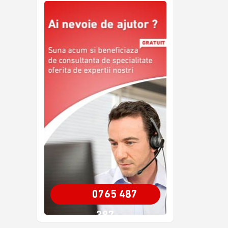
0765 487
387