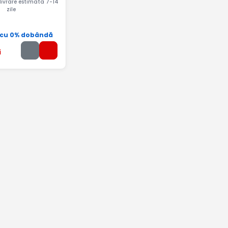
 livrare estimata 7-14
zile
 cu 0% dobândă
i