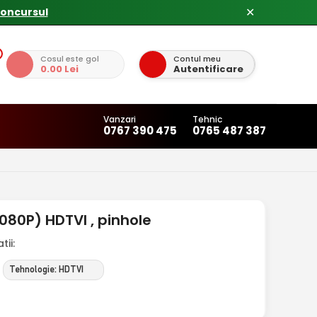
concursul
✕
Cosul este gol
Contul meu
0.00 Lei
Autentificare
Vanzari
Tehnic
0767 390 475
0765 487 387
80P) HDTVI , pinhole
ii:
Tehnologie: HDTVI