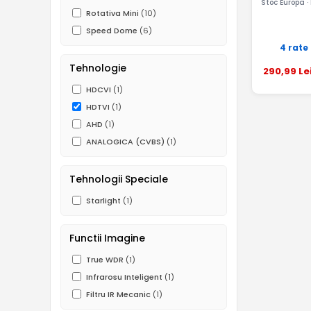
Stoc Europa ·
Rotativa Mini
(10)
Speed Dome
(6)
4 rate
Tehnologie
290
,99
Le
HDCVI
(1)
HDTVI
(1)
AHD
(1)
ANALOGICA (CVBS)
(1)
Tehnologii Speciale
Starlight
(1)
Functii Imagine
True WDR
(1)
Infrarosu Inteligent
(1)
Filtru IR Mecanic
(1)