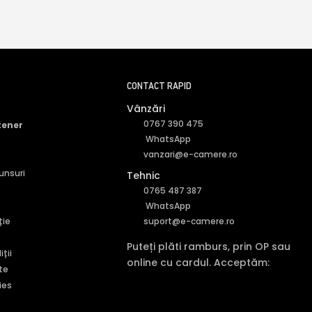
CONTACT RAPID
Vânzări
0767 390 475
tener
WhatsApp
vanzari@e-camere.ro
punsuri
Tehnic
0765 487 387
r
WhatsApp
ție
suport@e-camere.ro
Puteți plăti ramburs, prin OP sau
ții
online cu cardul. Acceptăm:
te
ies