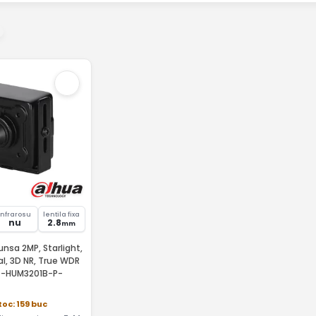
Infrarosu
lentila fixa
nu
2.8
mm
sa 2MP, Starlight,
l, 3D NR, True WDR
C-HUM3201B-P-
toc: 159 buc