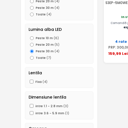
Peste 20 m
(4)
S3EP-5M0WE
Peste 30 m
(4)
Toate
(4)
In 
Comandă pâ
ex
Lumina alba LED
Peste 10 m
(6)
4 rate
Peste 20 m
(5)
PRP:
300
,0
Peste 30 m
(4)
159
,99
Lei
Toate
(7)
Lentila
Fixa
(4)
Dimensiune lentila
intre 1.1 - 2.8 mm
(3)
intre 3.6 - 5.9 mm
(1)