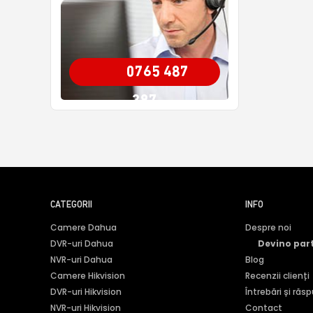
0765 487
387
CATEGORII
INFO
Camere Dahua
Despre noi
DVR-uri Dahua
Devino par
NVR-uri Dahua
Blog
Camere Hikvision
Recenzii clienți
DVR-uri Hikvision
Întrebări și răs
NVR-uri Hikvision
Contact