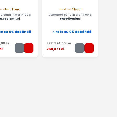
In stoc
In stoc
: 1 buc
: 1 buc
 până în ora 14:00 și
Comandă până în ora 14:00 și
expediem luni
expediem luni
te cu 0% dobândă
4 rate cu 0% dobândă
,00
Lei
PRP:
324
,00
Lei
ei
268
,37
Lei