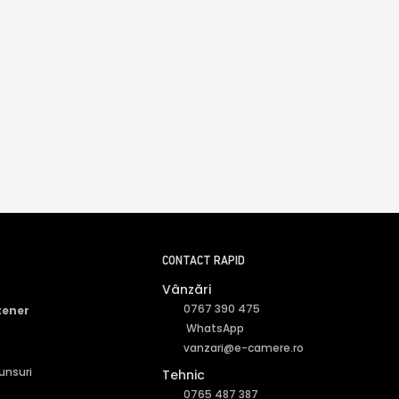
CONTACT RAPID
Vânzări
0767 390 475
tener
WhatsApp
vanzari@e-camere.ro
punsuri
Tehnic
0765 487 387