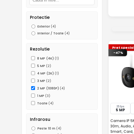
Protectie
Exterior
(4)
Interior / Toate
(4)
Pret specia
Rezolutie
-47%
8 MP (4K)
(1)
5 MP
(2)
4 MP (2K)
(1)
3 MP
(2)
2 MP (1080P)
(4)
1 MP
(3)
Toate
(4)
25 fps
5 MP
Infrarosu
Camera IP 5MP
30m, Audio, 
Peste 10 m
(4)
Smart, Card