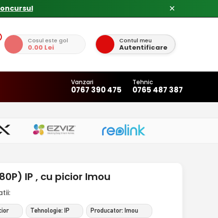
concursul
✕
Cosul este gol
Contul meu
0.00 Lei
Autentificare
Vanzari
Tehnic
0767 390 475
0765 487 387
P) IP , cu picior Imou
ii:
cior
Tehnologie: IP
Producator: Imou