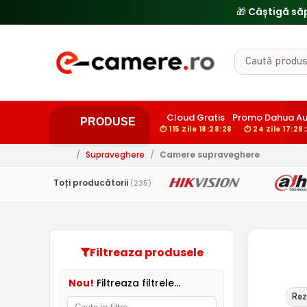
🎁 Câștigă să
Cloud Gratis
Promo Dahua Au
PRODUSE
⏱ 115 Zile 18:28:27
⏱ 24 Zile 17:28
/
Supraveghere
/
Camere supraveghere
Toți producătorii
(235)
Filtreaza produsele
Nou!
Filtreaza filtrele...
Rez