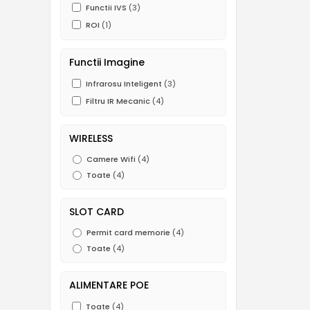
Functii IVS
(3)
ROI
(1)
Functii Imagine
Infrarosu Inteligent
(3)
Filtru IR Mecanic
(4)
WIRELESS
Camere Wifi
(4)
Toate
(4)
SLOT CARD
Permit card memorie
(4)
Toate
(4)
ALIMENTARE POE
Toate
(4)