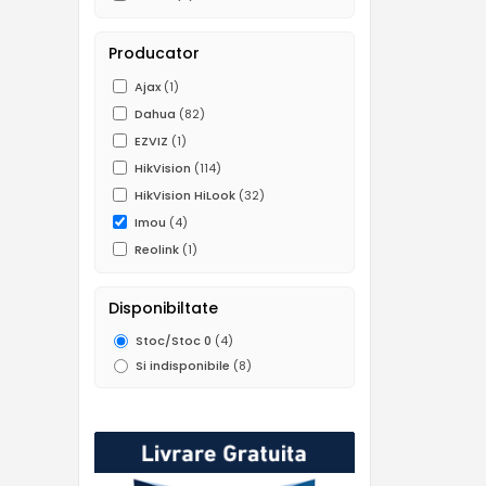
Producator
Ajax
(1)
Dahua
(82)
EZVIZ
(1)
HikVision
(114)
HikVision HiLook
(32)
Imou
(4)
Reolink
(1)
Disponibiltate
Stoc/Stoc 0
(4)
Si indisponibile
(8)