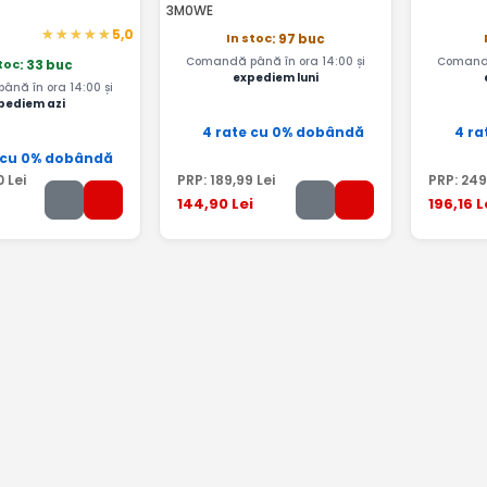
3M0WE
5,0
In stoc
: 97 buc
Comandă până în ora 14:00 și
Comandă
stoc
: 33 buc
expediem luni
nă în ora 14:00 și
pediem azi
4 rate cu 0% dobândă
4 ra
 cu 0% dobândă
0
Lei
PRP:
189
,99
Lei
PRP:
249
144
,90
Lei
196
,16
L