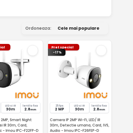
Ordoneaza:
Cele mai populare
ial
Pret special
-17%
LED si IR
lentila fixa
25 fps
LED si IR
lentila fixa
30m
2.8
2 MP
30m
2.8
mm
mm
 2MP, Smart Night
Camera IP 2MP Wi-Fi, LED/ IR
si IR 30m, Card,
30m, Detectie umana, Card, IVS,
Difuzor, Mic - Imou IPC-F22FP-D
Audio - Imou IPC-F26FEP-D