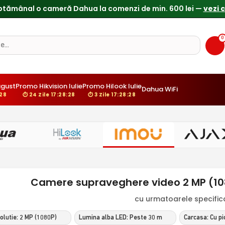
ptămânal o cameră Dahua la comenzi de min. 600 lei —
vezi 
0
gust
Promo Hikvision Iulie
Promo Hilook Iulie
Dahua WiFi
:27
⏱ 24 Zile 17:28:27
⏱ 3 Zile 17:28:27
Camere supraveghere video 2 MP (1080
cu urmatoarele specificat
olutie: 2 MP (1080P)
Lumina alba LED: Peste 30 m
Carcasa: Cu pi