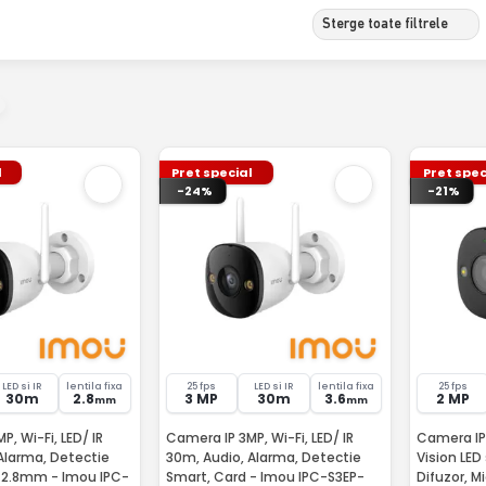
Sterge toate filtrele
l
Pret special
Pret spec
-24%
-21%
LED si IR
lentila fixa
25 fps
LED si IR
lentila fixa
25 fps
30m
2.8
3 MP
30m
3.6
2 MP
mm
mm
, Wi-Fi, LED/ IR
Camera IP 3MP, Wi-Fi, LED/ IR
Camera IP
Alarma, Detectie
30m, Audio, Alarma, Detectie
Vision LED 
, 2.8mm - Imou IPC-
Smart, Card - Imou IPC-S3EP-