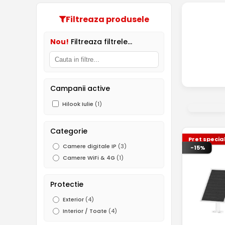
Filtreaza produsele
Nou!
Filtreaza filtrele...
Campanii active
Hilook Iulie
(1)
Categorie
Pret specia
Camere digitale IP
(3)
-15%
Camere WiFi & 4G
(1)
Protectie
Exterior
(4)
Interior / Toate
(4)