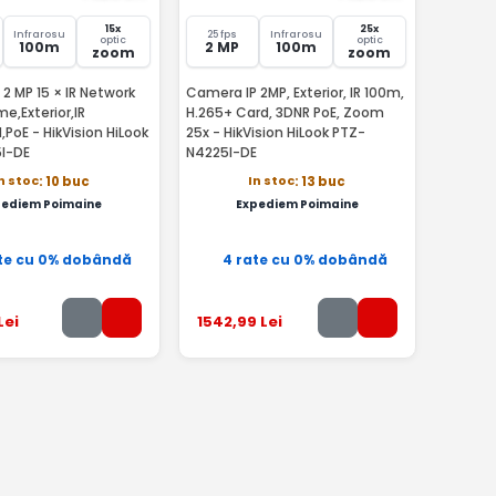
15x
25x
Infrarosu
25 fps
Infrarosu
optic
optic
100m
2 MP
100m
zoom
zoom
2 MP 15 × IR Network
Camera IP 2MP, Exterior, IR 100m,
e,Exterior,IR
H.265+ Card, 3DNR PoE, Zoom
PoE - HikVision HiLook
25x - HikVision HiLook PTZ-
I-DE
N4225I-DE
n stoc
In stoc
: 10 buc
: 13 buc
pediem Poimaine
Expediem Poimaine
te cu 0% dobândă
4 rate cu 0% dobândă
Lei
1542
,99
Lei