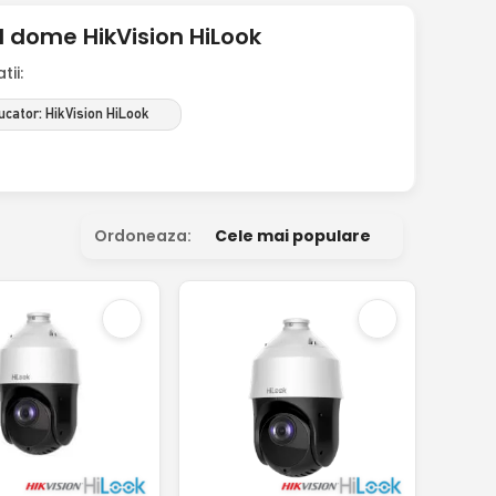
 dome HikVision HiLook
ii:
ucator: HikVision HiLook
Ordoneaza:
Cele mai populare