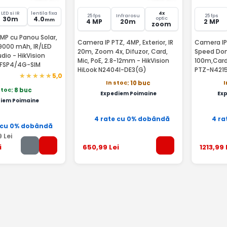
LED si IR
lentila fixa
4x
25 fps
Infrarosu
25 fps
30m
4.0
optic
mm
4 MP
20m
2 MP
zoom
MP cu Panou Solar,
Camera IP PTZ, 4MP, Exterior, IR
Camera IP 
 9000 mAh, IR/LED
20m, Zoom 4x, Difuzor, Card,
Speed Dom
dio - HikVision
Mic, PoE, 2.8-12mm - HikVision
100m,Card,
CFSP4/4G-SIM
HiLook N2404I-DE3(G)
PTZ-N4215
5,0
In stoc
I
: 10 buc
stoc
: 8 buc
Expediem Poimaine
Ex
iem Poimaine
4 rate cu 0% dobândă
4 ra
 cu 0% dobândă
9
Lei
i
650
,99
Lei
1213
,99