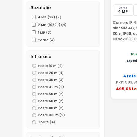
Rezolutie
25 fps
4 MP
4 MP (2K)
(2)
Camera IP 4 
2 MP (1080P)
(4)
slot SIM 4G,
1 MP
(3)
30m, IP66, au
HiLook IPC-
Toate
(4)
In 
Infrarosu
Exped
Peste 10 m
(4)
Peste 20 m
(4)
4 rate
Peste 30 m
(3)
PRP:
583
,9
Peste 40 m
(2)
495
,08
Le
Peste 50 m
(2)
Peste 60 m
(2)
Peste 80 m
(2)
Peste 100 m
(2)
Toate
(4)