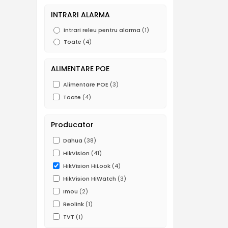
INTRARI ALARMA
Intrari releu pentru alarma
(1)
Toate
(4)
ALIMENTARE POE
Alimentare POE
(3)
Toate
(4)
Producator
Dahua
(38)
HikVision
(41)
HikVision HiLook
(4)
HikVision HiWatch
(3)
Imou
(2)
Reolink
(1)
TVT
(1)