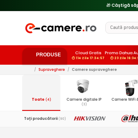
Cloud Gratis
Promo Dahua A
PRODUSE
⏱ 114 Zile 17:34:56
⏱ 23 Zile 16:34
/
Supraveghere
/
Camere supraveghere
Toate
Camere digitale IP
Camere WiFi
(4)
(3)
Toți producătorii
(90)