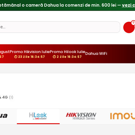
0
ugust
Promo Hikvision Iulie
Promo Hilook Iulie
Dahua WiFi
:56
⏱ 23 Zile 16:34:56
⏱ 2 Zile 16:34:56
 & 4G
(1)