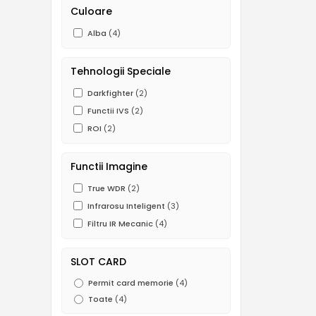
Culoare
Alba
(4)
Tehnologii Speciale
Darkfighter
(2)
Functii IVS
(2)
ROI
(2)
Functii Imagine
True WDR
(2)
Infrarosu Inteligent
(3)
Filtru IR Mecanic
(4)
SLOT CARD
Permit card memorie
(4)
Toate
(4)