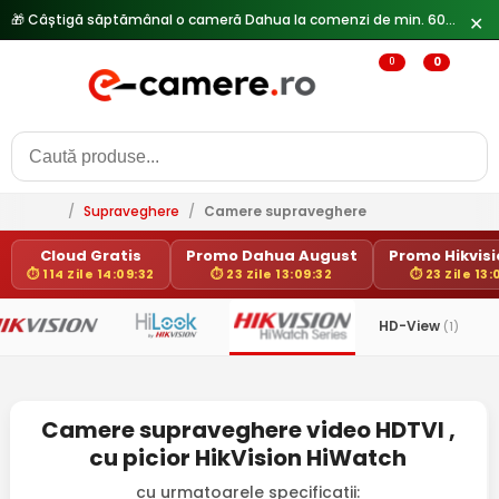
🎁 Câștigă săptămânal o cameră Dahua la comenzi de min. 600 lei —
✕
0
0
/
Supraveghere
/
Camere supraveghere
Cloud Gratis
Promo Dahua August
Promo Hikvisio
⏱ 114 Zile 14:09:32
⏱ 23 Zile 13:09:32
⏱ 23 Zile 13:
HD-View
(1)
Camere supraveghere video HDTVI ,
cu picior HikVision HiWatch
cu urmatoarele specificatii: