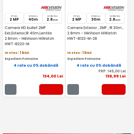
25 fps
Infrarosu
lentila fixa
25 fps
Infrarosu
lentila fixa
2 MP
40m
2.8
2 MP
30m
2.8
mm
mm
Camera HD bullet 2MP
Camera Exterior , 2MP , IR 30m ,
Exir,Exterior,IR 40m,Lentila
2.8mm - HikVision HiWatch
2.8mm - HikVision HiWatch
HWT-B123-M-28
HWT-B220-M
In stoc
: 1 buc
In stoc
: 1 buc
Expediem Poimaine
Expediem Poimaine
4 rate cu 0% dobândă
4 rate cu 0% dobândă
PRP:
145
,00
Lei
134
,00
Lei
136
,99
Lei