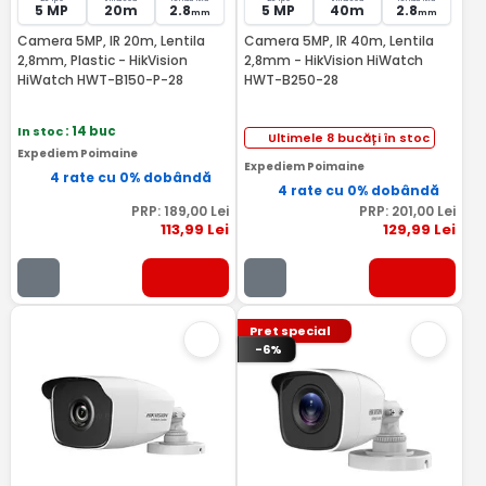
5 MP
20m
2.8
5 MP
40m
2.8
mm
mm
Camera 5MP, IR 20m, Lentila
Camera 5MP, IR 40m, Lentila
2,8mm, Plastic - HikVision
2,8mm - HikVision HiWatch
HiWatch HWT-B150-P-28
HWT-B250-28
In stoc
: 14 buc
Ultimele 8 bucăți în stoc
Expediem Poimaine
Expediem Poimaine
4 rate cu 0% dobândă
4 rate cu 0% dobândă
PRP:
189
,00
Lei
PRP:
201
,00
Lei
113
,99
Lei
129
,99
Lei
Pret special
-6%