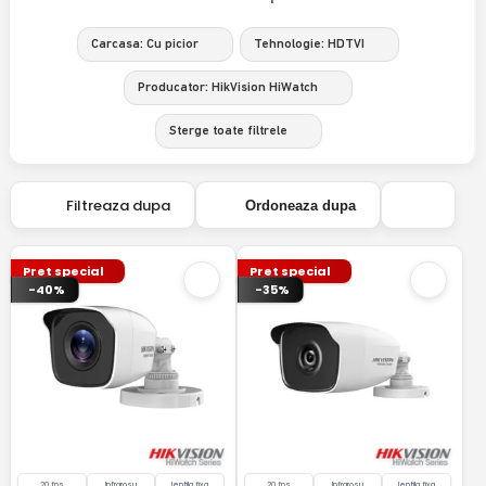
Carcasa: Cu picior
Tehnologie: HDTVI
Producator: HikVision HiWatch
Sterge toate filtrele
Filtreaza dupa
Ordoneaza dupa
Pret special
Pret special
-40%
-35%
20 fps
Infrarosu
lentila fixa
20 fps
Infrarosu
lentila fixa