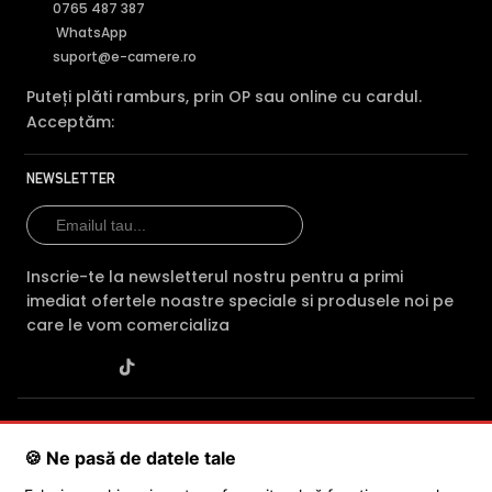
0765 487 387
WhatsApp
suport@e-camere.ro
Puteți plăti ramburs, prin OP sau online cu cardul.
Acceptăm:
NEWSLETTER
Inscrie-te la newsletterul nostru pentru a primi
imediat ofertele noastre speciale si produsele noi pe
care le vom comercializa
SC POLITES ONLINE SRL
· CUI:
RO34846331
· Reg. Com.:
J2015001227161
· Capital social: 200 RON · Sediu: Str. Petrache
🍪 Ne pasă de datele tale
Poenaru, Nr. 1, Craiova, Jud. Dolj ·
Contactează-ne
·
Service produs