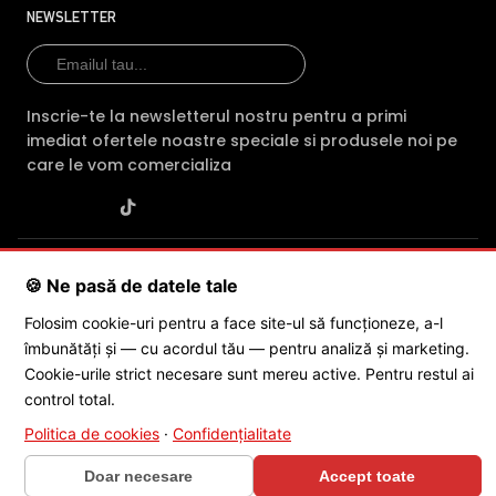
NEWSLETTER
Inscrie-te la newsletterul nostru pentru a primi
imediat ofertele noastre speciale si produsele noi pe
care le vom comercializa
SC POLITES ONLINE SRL
· CUI:
RO34846331
· Reg. Com.:
🍪 Ne pasă de datele tale
J2015001227161
· Capital social: 200 RON · Sediu: Str. Petrache
Poenaru, Nr. 1, Craiova, Jud. Dolj ·
Contactează-ne
·
Service produs
Folosim cookie-uri pentru a face site-ul să funcționeze, a-l
îmbunătăți și — cu acordul tău — pentru analiză și marketing.
Cookie-urile strict necesare sunt mereu active. Pentru restul ai
© 2026 SC POLITES ONLINE SRL
control total.
Politica de cookies
·
Confidențialitate
Doar necesare
Accept toate