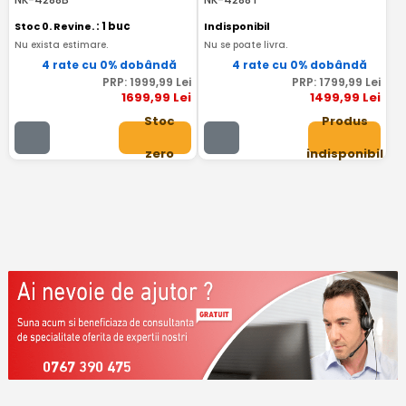
Stoc 0. Revine.
: 1 buc
Indisponibil
Nu exista estimare.
Nu se poate livra.
4 rate cu 0% dobândă
4 rate cu 0% dobândă
PRP:
1999
,99
Lei
PRP:
1799
,99
Lei
1699
,99
Lei
1499
,99
Lei
Stoc
Produs
zero
indisponibil
0767 390 475