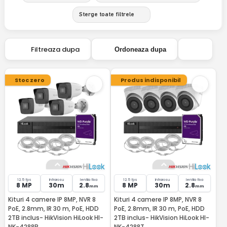
Sterge toate filtrele
Filtreaza dupa
Ordoneaza dupa
Stoc zero
Produs indisponibil
12.5 fps
Infrarosu
lentila fixa
12.5 fps
Infrarosu
lentila fixa
8 MP
30m
2.8
8 MP
30m
2.8
mm
mm
Kituri 4 camere IP 8MP, NVR 8
Kituri 4 camere IP 8MP, NVR 8
PoE, 2.8mm, IR 30 m, PoE, HDD
PoE, 2.8mm, IR 30 m, PoE, HDD
2TB inclus- HikVision HiLook HI-
2TB inclus- HikVision HiLook HI-
NK-4288B
NK-4288T