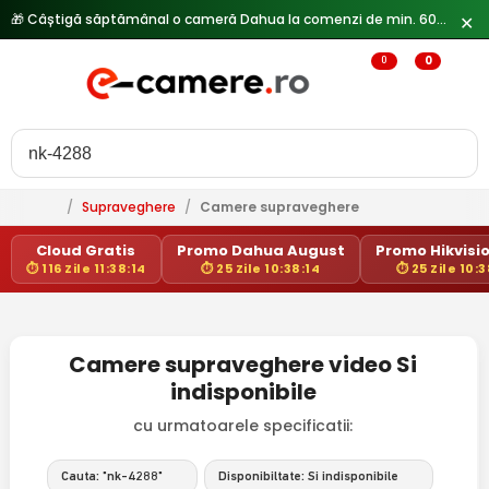
🎁 Câștigă săptămânal o cameră Dahua la comenzi de min. 600 lei —
✕
0
0
/
Supraveghere
/
Camere supraveghere
Cloud Gratis
Promo Dahua August
Promo Hikvisio
⏱ 116 Zile 11:38:14
⏱ 25 Zile 10:38:14
⏱ 25 Zile 10:3
Camere supraveghere video Si
indisponibile
cu urmatoarele specificatii:
Cauta: "nk-4288"
Disponibiltate: Si indisponibile