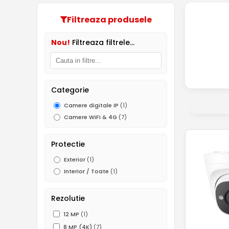
Filtreaza produsele
Nou!
Filtreaza filtrele...
Categorie
Camere digitale IP
(1)
Camere WiFi & 4G
(7)
Protectie
Exterior
(1)
Interior / Toate
(1)
Rezolutie
12 MP
(1)
8 MP (4K)
(7)