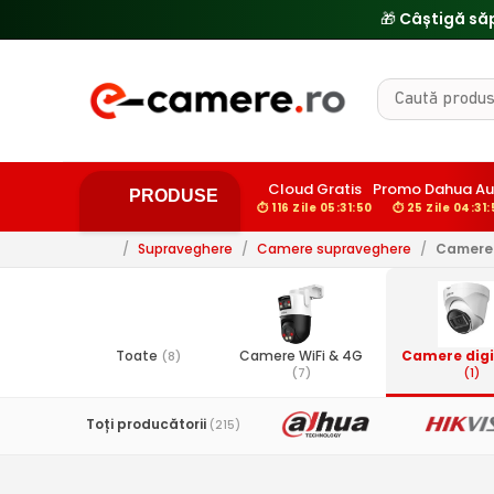
🎁 Câștigă să
Cloud Gratis
Promo Dahua Au
PRODUSE
⏱ 116 Zile 05:31:49
⏱ 25 Zile 04:31
/
Supraveghere
/
Camere supraveghere
/
Camere 
Toate
Camere WiFi & 4G
Camere digit
(8)
(7)
(1)
Toți producătorii
(215)