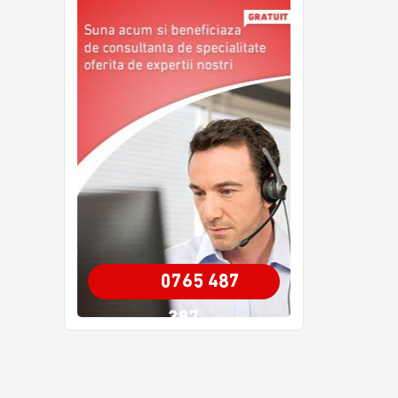
0765 487
387