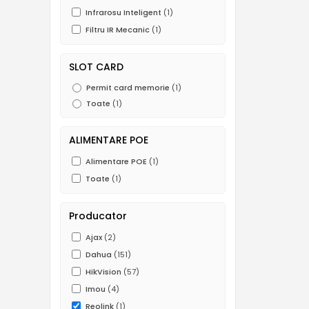
Infrarosu Inteligent
(1)
Filtru IR Mecanic
(1)
SLOT CARD
Permit card memorie
(1)
Toate
(1)
ALIMENTARE POE
Alimentare POE
(1)
Toate
(1)
Producator
Ajax
(2)
Dahua
(151)
HikVision
(57)
Imou
(4)
Reolink
(1)