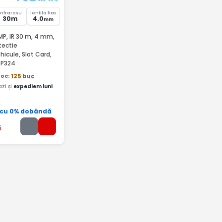
Infrarosu
lentila fixa
30m
4.0
mm
P, IR 30 m, 4 mm,
tectie
icule, Slot Card,
k P324
toc
: 125 buc
zi și
expediem luni
 cu 0% dobândă
i