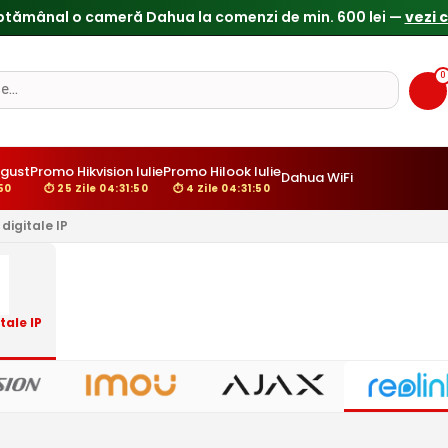
ptămânal o cameră Dahua la comenzi de min. 600 lei —
vezi 
0
gust
Promo Hikvision Iulie
Promo Hilook Iulie
Dahua WiFi
:49
⏱ 25 Zile 04:31:49
⏱ 4 Zile 04:31:49
digitale IP
ale IP