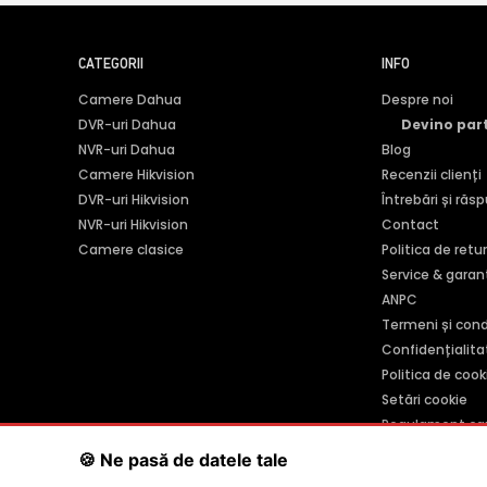
CATEGORII
INFO
Camere Dahua
Despre noi
DVR-uri Dahua
Devino par
NVR-uri Dahua
Blog
Camere Hikvision
Recenzii clienți
DVR-uri Hikvision
Întrebări și răs
NVR-uri Hikvision
Contact
Camere clasice
Politica de retu
Service & garan
ANPC
Termeni și condi
Confidențialita
Politica de cook
Setări cookie
Regulament ca
🍪 Ne pasă de datele tale
SC POLITES ONLINE SRL
· CUI:
RO34846331
· Reg. Com.:
J201