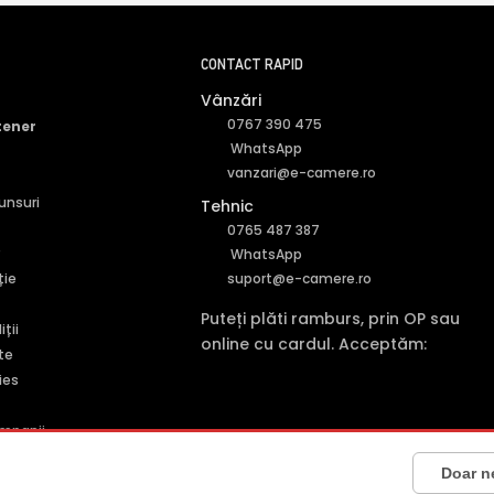
CONTACT RAPID
Vânzări
0767 390 475
tener
WhatsApp
vanzari@e-camere.ro
punsuri
Tehnic
0765 487 387
r
WhatsApp
ție
suport@e-camere.ro
Puteți plăti ramburs, prin OP sau
ții
online cu cardul. Acceptăm:
te
ies
mpanii
5001227161
· Capital social: 200 RON · Sediu: Str. Petrache Poenaru, Nr. 1, C
Doar n