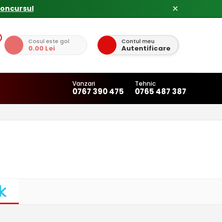
concursul
✕
Cosul este gol
Contul meu
0.00 Lei
Autentificare
Vanzari
Tehnic
0767 390 475
0765 487 387