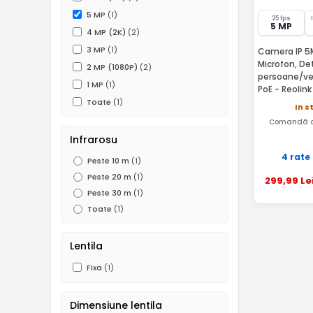
5 MP
(1)
25 fps
5 MP
4 MP (2K)
(2)
3 MP
(1)
Camera IP 5M
Microfon, De
2 MP (1080P)
(2)
persoane/veh
1 MP
(1)
PoE - Reolin
Toate
(1)
In s
Comandă a
Infrarosu
4 rate
Peste 10 m
(1)
Peste 20 m
(1)
299
,99
Le
Peste 30 m
(1)
Toate
(1)
Lentila
Fixa
(1)
Dimensiune lentila