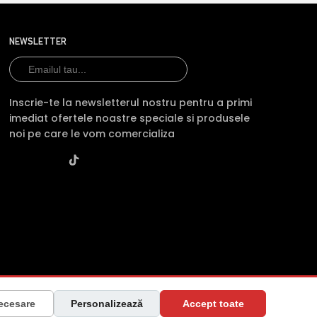
NEWSLETTER
Inscrie-te la newsletterul nostru pentru a primi
imediat ofertele noastre speciale si produsele
noi pe care le vom comercializa
raiova, Jud. Dolj ·
Contactează-ne
·
Service produs
ecesare
Personalizează
Accept toate