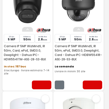
25 fps
Infrarosu
lentila fixa
25 fps
Infrarosu
lentila fixa
5 MP
50m
2.8
5 MP
50m
2.8
mm
mm
Camera IP 5MP WizMindS, IR
Camera IP 5MP WizMindS, IR
50m, Card, ePoE, SMD3.0,
50m, ePoE, SMD3.0, Deeplight,
Deeplight - Dahua IPC-
Card - Dahua IPC-HDBW5541R-
HDW5541TM-ASE-28-S3-BLK
ASE-28-S3-BLK
In stoc: 157 buc
La comanda
Stoc Europa · livrare estimata 7-14
Livrare in minim 30 zile
zile