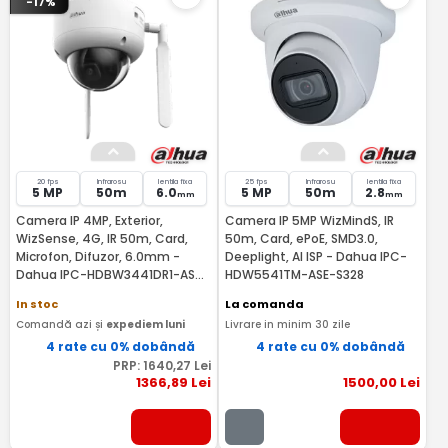
-17%
20 fps
Infrarosu
lentila fixa
25 fps
Infrarosu
lentila fixa
5 MP
50m
6.0
5 MP
50m
2.8
mm
mm
Camera IP 4MP, Exterior,
Camera IP 5MP WizMindS, IR
WizSense, 4G, IR 50m, Card,
50m, Card, ePoE, SMD3.0,
Microfon, Difuzor, 6.0mm -
Deeplight, AI ISP - Dahua IPC-
Dahua IPC-HDBW3441DR1-AST-
HDW5541TM-ASE-S328
4G-0600B
In stoc
La comanda
Comandă azi și
expediem luni
Livrare in minim 30 zile
4 rate cu 0% dobândă
4 rate cu 0% dobândă
PRP:
1640
,27
Lei
1366
,89
Lei
1500
,00
Lei