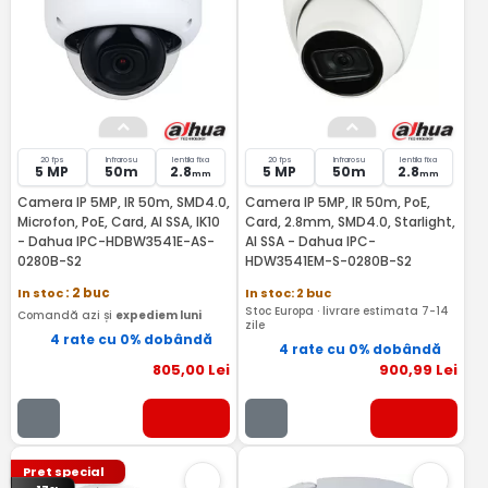
20 fps
Infrarosu
lentila fixa
20 fps
Infrarosu
lentila fixa
5 MP
50m
2.8
5 MP
50m
2.8
mm
mm
Camera IP 5MP, IR 50m, SMD4.0,
Camera IP 5MP, IR 50m, PoE,
Microfon, PoE, Card, AI SSA, IK10
Card, 2.8mm, SMD4.0, Starlight,
- Dahua IPC-HDBW3541E-AS-
AI SSA - Dahua IPC-
0280B-S2
HDW3541EM-S-0280B-S2
In stoc
: 2 buc
In stoc: 2 buc
Stoc Europa · livrare estimata 7-14
Comandă azi și
expediem luni
zile
4 rate cu 0% dobândă
4 rate cu 0% dobândă
805
,00
Lei
900
,99
Lei
Pret special