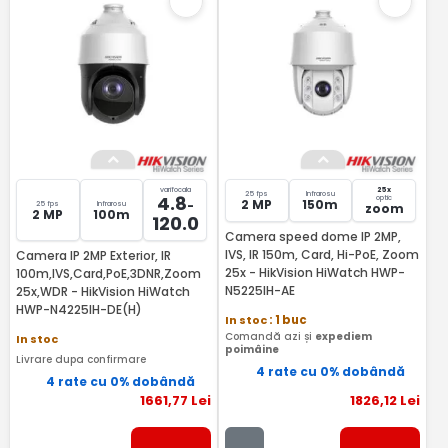
varifocala
25x
25 fps
Infrarosu
4.8
optic
2 MP
150m
-
25 fps
Infrarosu
zoom
2 MP
100m
120.0
Camera speed dome IP 2MP,
IVS, IR 150m, Card, Hi-PoE, Zoom
Camera IP 2MP Exterior, IR
25x - HikVision HiWatch HWP-
100m,IVS,Card,PoE,3DNR,Zoom
N5225IH-AE
25x,WDR - HikVision HiWatch
HWP-N4225IH-DE(H)
In stoc
: 1 buc
Comandă azi și
expediem
In stoc
poimâine
Livrare dupa confirmare
4 rate cu 0% dobândă
4 rate cu 0% dobândă
1661
,77
Lei
1826
,12
Lei