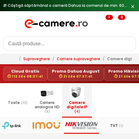
🎁 Câștigă săptămânal o cameră Dahua la comenzi de min. 600 lei —
✕
0
0
/
Supraveghere
/
Camere supraveghere
/
Camere digitale
Cloud Gratis
Promo Dahua August
Promo Hikvisio
⏱ 112 Zile 08:37:41
⏱ 21 Zile 07:37:41
⏱ 21 Zile 07:
Toate
(13)
Camere
Camere
analogice HD
digitale IP
(9)
(4)
TVT
(1)