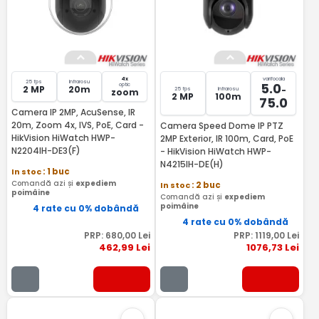
4x
varifocala
25 fps
Infrarosu
5.0
optic
2 MP
20m
-
25 fps
Infrarosu
zoom
2 MP
100m
75.0
Camera IP 2MP, AcuSense, IR
20m, Zoom 4x, IVS, PoE, Card -
Camera Speed Dome IP PTZ
HikVision HiWatch HWP-
2MP Exterior, IR 100m, Card, PoE
N2204IH-DE3(F)
- HikVision HiWatch HWP-
N4215IH-DE(H)
In stoc
: 1 buc
Comandă azi și
expediem
In stoc
: 2 buc
poimâine
Comandă azi și
expediem
poimâine
4 rate cu 0% dobândă
4 rate cu 0% dobândă
PRP:
680
,00
Lei
PRP:
1119
,00
Lei
462
,99
Lei
1076
,73
Lei