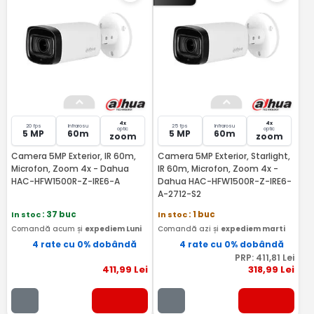
4x
4x
20 fps
Infrarosu
25 fps
Infrarosu
optic
optic
5 MP
60m
5 MP
60m
zoom
zoom
Camera 5MP Exterior, IR 60m,
Camera 5MP Exterior, Starlight,
Microfon, Zoom 4x - Dahua
IR 60m, Microfon, Zoom 4x -
HAC-HFW1500R-Z-IRE6-A
Dahua HAC-HFW1500R-Z-IRE6-
A-2712-S2
In stoc
: 37 buc
In stoc
: 1 buc
Comandă acum și
expediem Luni
Comandă azi și
expediem marti
4 rate cu 0% dobândă
4 rate cu 0% dobândă
PRP:
411
,81
Lei
411
,99
Lei
318
,99
Lei