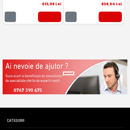
613
,98
Lei
808
,64
Lei
0767 390 475
CATEGORII