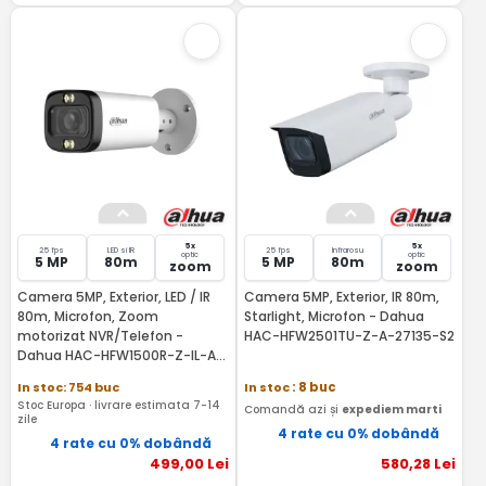
5x
5x
25 fps
LED si IR
25 fps
Infrarosu
optic
optic
5 MP
80m
5 MP
80m
zoom
zoom
Camera 5MP, Exterior, LED / IR
Camera 5MP, Exterior, IR 80m,
80m, Microfon, Zoom
Starlight, Microfon - Dahua
motorizat NVR/Telefon -
HAC-HFW2501TU-Z-A-27135-S2
Dahua HAC-HFW1500R-Z-IL-A-
27135-S3-DIP
In stoc: 754 buc
In stoc
: 8 buc
Stoc Europa · livrare estimata 7-14
Comandă azi și
expediem marti
zile
4 rate cu 0% dobândă
4 rate cu 0% dobândă
499
,00
Lei
580
,28
Lei