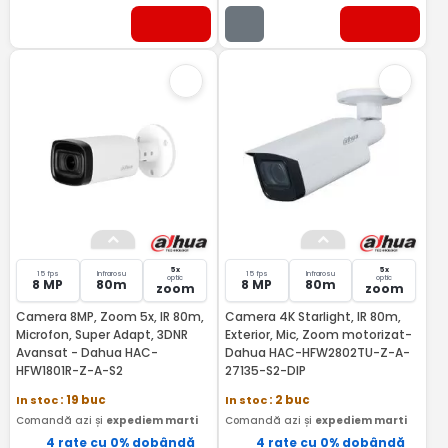
5x
5x
15 fps
Infrarosu
15 fps
Infrarosu
optic
optic
8 MP
80m
8 MP
80m
zoom
zoom
Camera 8MP, Zoom 5x, IR 80m,
Camera 4K Starlight, IR 80m,
Microfon, Super Adapt, 3DNR
Exterior, Mic, Zoom motorizat-
Avansat - Dahua HAC-
Dahua HAC-HFW2802TU-Z-A-
HFW1801R-Z-A-S2
27135-S2-DIP
In stoc
: 19 buc
In stoc
: 2 buc
Comandă azi și
expediem marti
Comandă azi și
expediem marti
4 rate cu 0% dobândă
4 rate cu 0% dobândă