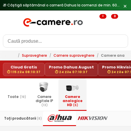
🎁 Câștigă săptămânal o cameră Dahua la comenzi de min. 600 lei —
✕
0
0
/
Supraveghere
/
Camere supraveghere
/
Camere analog
Cloud Gratis
Promo Dahua August
Promo Hikvisio
⏱ 115 Zile 08:10:37
⏱ 24 Zile 07:10:37
⏱ 24 Zile 07:
Toate
(19)
Camere
Camere
digitale IP
analogice
(13)
HD
(6)
Toți producătorii
(8)