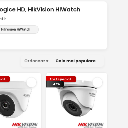
ice HD, HikVision HiWatch
ii:
 HikVision HiWatch
Ordoneaza:
Cele mai populare
ial
Pret special
-47%