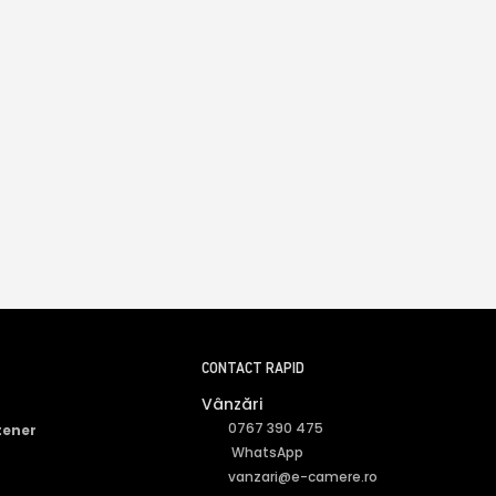
CONTACT RAPID
Vânzări
0767 390 475
tener
WhatsApp
vanzari@e-camere.ro