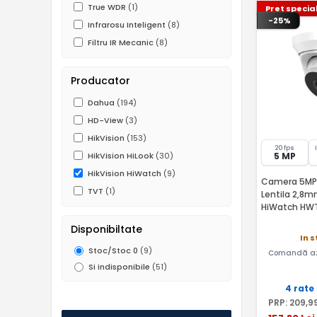
True WDR
(1)
Pret specia
-25%
Infrarosu Inteligent
(8)
Filtru IR Mecanic
(8)
Producator
Dahua
(194)
HD-View
(3)
HikVision
(153)
20 fps
5 MP
HikVision HiLook
(30)
HikVision HiWatch
(9)
Camera 5MP, 
TVT
(1)
Lentila 2,8m
HiWatch HW
Disponibiltate
In 
Stoc/Stoc 0
(9)
Comandă az
Si indisponibile
(51)
4 rate
PRP:
209
,9