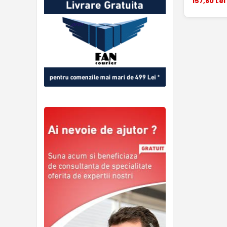
157
,80
Lei