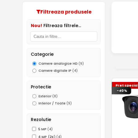
Filtreaza produsele
Nou!
Filtreaza filtrele...
Categorie
Camere analogice HD
(9)
Camere digitale IP
(4)
Pret specia
Protectie
-40%
Exterior
(8)
Interior / Toate
(9)
Rezolutie
5 MP
(4)
4 MP (2K)
(4)