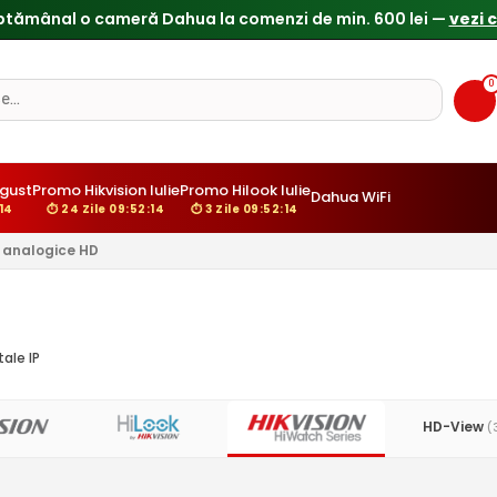
ptămânal o cameră Dahua la comenzi de min. 600 lei —
vezi 
0
gust
Promo Hikvision Iulie
Promo Hilook Iulie
Dahua WiFi
13
⏱ 24 Zile 09:52:13
⏱ 3 Zile 09:52:13
analogice HD
ale IP
HD-View
(