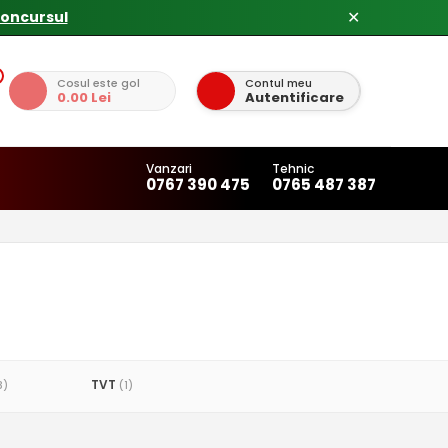
concursul
✕
Cosul este gol
Contul meu
0.00 Lei
Autentificare
Vanzari
Tehnic
0767 390 475
0765 487 387
TVT
3)
(1)