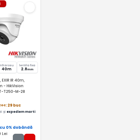
l
Infrarosu
lentila fixa
40m
2.8
mm
EXIR IR 40m,
m - HikVision
T-T250-M-28
stoc
: 29 buc
i și
expediem marti
 cu 0% dobândă
9
Lei