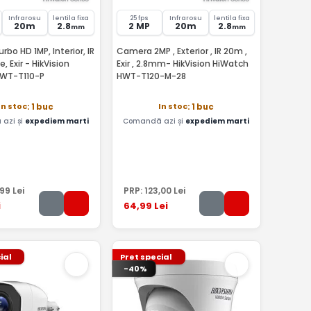
Infrarosu
lentila fixa
25 fps
Infrarosu
lentila fixa
20m
2.8
2 MP
20m
2.8
mm
mm
bo HD 1MP, Interior, IR
Camera 2MP , Exterior , IR 20m ,
 Exir - HikVision
Exir , 2.8mm- HikVision HiWatch
WT-T110-P
HWT-T120-M-28
In stoc
In stoc
: 1 buc
: 1 buc
azi și
expediem marti
Comandă azi și
expediem marti
,99
Lei
PRP:
123
,00
Lei
i
64
,99
Lei
ial
Pret special
-40%