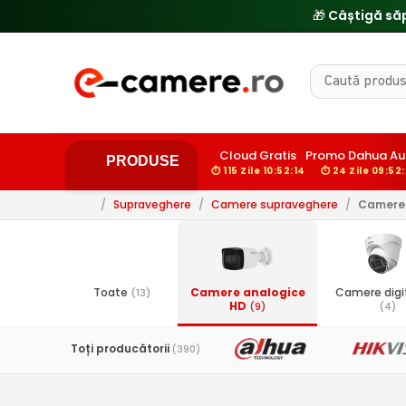
🎁 Câștigă să
Cloud Gratis
Promo Dahua Au
PRODUSE
⏱ 115 Zile 10:52:13
⏱ 24 Zile 09:52:
/
Supraveghere
/
Camere supraveghere
/
Camere 
Toate
Camere analogice
Camere digit
(13)
HD
(9)
(4)
Toți producătorii
(390)