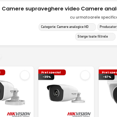
Camere supraveghere video Camere analog
cu urmatoarele specificat
Categorie: Camere analogice HD
Producator:
Sterge toate filtrele
l
Pret special
Pret spec
-35%
-67%