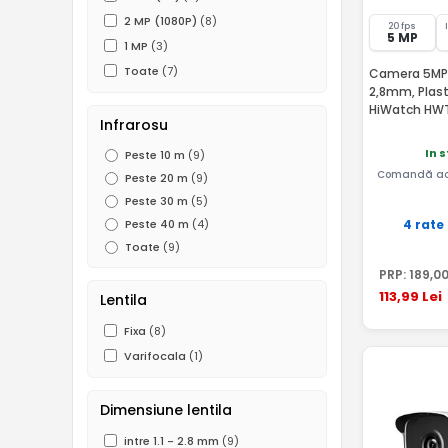
2 MP (1080P)
(8)
20 fps
5 MP
1 MP
(3)
Toate
(7)
Camera 5MP, 
2,8mm, Plasti
HiWatch HW
Infrarosu
In 
Peste 10 m
(9)
Comandă ac
Peste 20 m
(9)
Peste 30 m
(5)
4 rate
Peste 40 m
(4)
Toate
(9)
PRP:
189
,0
113
,99
Lei
Lentila
Fixa
(8)
Varifocala
(1)
Dimensiune lentila
intre 1.1 - 2.8 mm
(9)