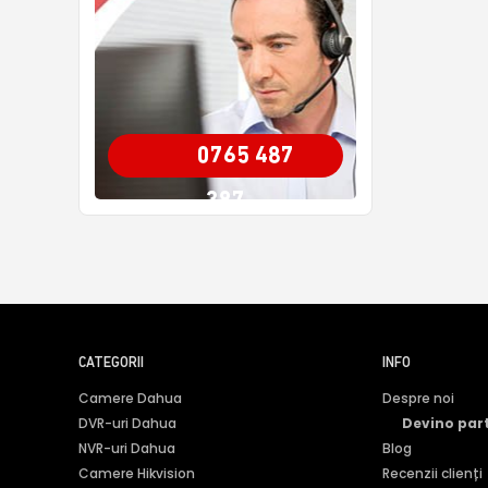
0765 487
387
CATEGORII
INFO
Camere Dahua
Despre noi
DVR-uri Dahua
Devino par
NVR-uri Dahua
Blog
Camere Hikvision
Recenzii clienți