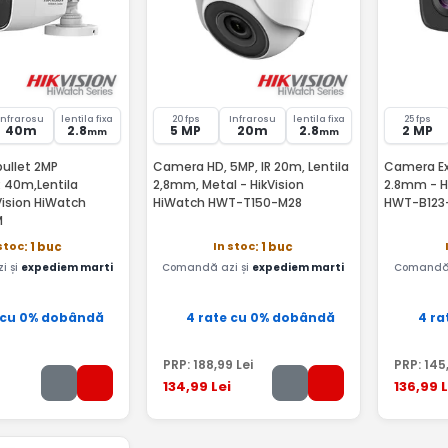
Infrarosu
lentila fixa
20 fps
Infrarosu
lentila fixa
25 fps
40m
2.8
5 MP
20m
2.8
2 MP
mm
mm
ullet 2MP
Camera HD, 5MP, IR 20m, Lentila
Camera Ext
IR 40m,Lentila
2,8mm, Metal - HikVision
2.8mm - H
Vision HiWatch
HiWatch HWT-T150-M28
HWT-B123
M
stoc
In stoc
: 1 buc
: 1 buc
i și
expediem marti
Comandă azi și
expediem marti
Comandă 
 cu 0% dobândă
4 rate cu 0% dobândă
4 ra
PRP:
188
,99
Lei
PRP:
145
134
,99
Lei
136
,99
L