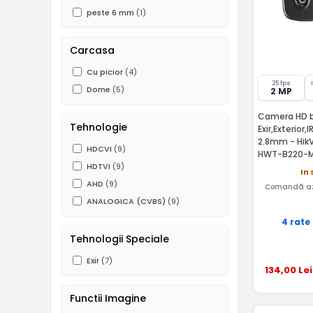
peste 6 mm
(1)
Carcasa
Cu picior
(4)
25 fps
Dome
(5)
2 MP
Camera HD b
Tehnologie
Exir,Exterior,
2.8mm - Hik
HDCVI
(9)
HWT-B220-
HDTVI
(9)
In 
AHD
(9)
Comandă az
ANALOGICA (CVBS)
(9)
4 rate
Tehnologii Speciale
Exir
(7)
134
,00
Lei
Functii Imagine