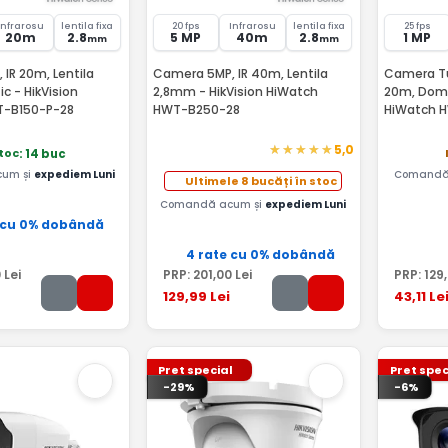
Infrarosu
lentila fixa
20 fps
Infrarosu
lentila fixa
25 fps
20m
2.8
5 MP
40m
2.8
1 MP
mm
mm
IR 20m, Lentila
Camera 5MP, IR 40m, Lentila
Camera Tur
c - HikVision
2,8mm - HikVision HiWatch
20m, Dome,
T-B150-P-28
HWT-B250-28
HiWatch H
5,0
stoc
: 14 buc
um și
expediem Luni
Comandă 
Ultimele 8 bucăți în stoc
Comandă acum și
expediem Luni
 cu 0% dobândă
4 rate cu 0% dobândă
0
Lei
PRP:
201
,00
Lei
PRP:
129
129
,99
Lei
43
,11
Le
Pret special
Pret spec
-29%
-6%