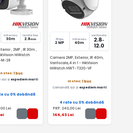
Infrarosu
lentila fixa
varifocala
2.8
30m
2.8
mm
25 fps
Infrarosu
-
2 MP
40m
12.0
erior , 2MP , IR 30m ,
ikVision HiWatch
Camera 2MP, Exterior, IR 40m,
-M-28
Varifocala,4 in 1 - HikVision
HiWatch HWT-T320-VF
In stoc
: 1 buc
azi și
expediem marti
In stoc
: 1 buc
Comandă azi și
expediem marti
te cu 0% dobândă
4 rate cu 0% dobândă
,00
Lei
PRP:
240
,00
Lei
ei
144
,43
Lei